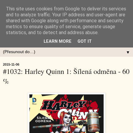
This site uses cookies from Google to deliver its services
and to analyze traffic. Your IP address and user-agent are
shared with Google along with performance and security
metrics to ensure quality of service, generate usage
statistics, and to detect and address abuse.
LEARN MORE
GOT IT
▼
2015-11-06
#1032: Harley Quinn 1: Šílená odměna - 60
%