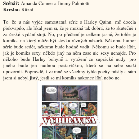
Scénář:
Amanda Conner a Jimmy Palmiotti
Kresba:
Různí
To, že u nás vyjde samostatná série s Harley Quinn, mě docela
překvapilo, ale říkal jsem si, že je možná tak dobrá, že to skutečně i
za české vydání stojí. No, po přečtení je celkem jasné, že tohle je
komiks, na který může být stovka různých názorů. Někomu humor
série bude sedět, někomu bude hodně vadit. Někomu se bude líbit,
jak je komiks sexy, někdo jiný na něm zase nic sexy nenajde. Pro
někoho bude Harley bohyně a vytržení ze suprácké nudy, pro
jiného bude jen nudnou postavičkou, která se na sebe snaží
upozornit. Popravdě, i ve mně se všechny tyhle pocity mísily a sám
jsem si nebyl jistý, jestli se mi komiks nakonec líbí, nebo ne.