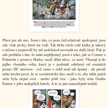
Přece jen ale ano. Jsem s tím, co jsem četl relativně spokojený, jsou
zde však prvky, které mi vadí. Tak třeba závěr celé knihy je takový
o ničem a popravdě by mě nedokázal navnadit na další čtení. Pak je
zde problém s tím, že máte nepříjemný pocit z toho, jak se Conner a
Palmiotti z postavy Harley snaží dělat něco, co není. Vhazují ji do
jejího vlastního světa, který je v podstatě odtržený od ostatních
postav DC universe - což samo o sobě není tak špatné - ale prostě
máte trochu pocit, že se scenáristické duo snaží o to, aby tahle jejich
série byla stejně cool - anebo ještě více - jako byly série Gartha
Ennise v jeho nejlepších letech. A to se jim samozřejmě nedaří.