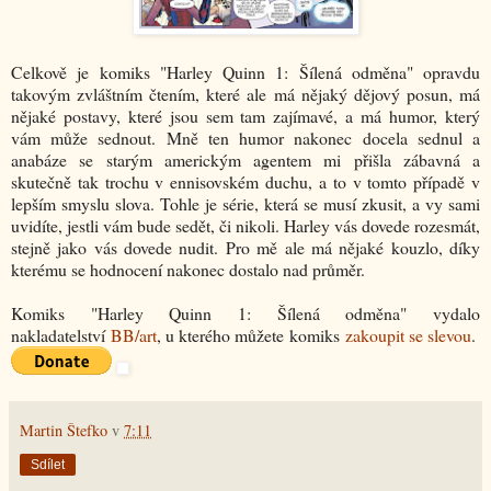
Celkově je komiks "Harley Quinn 1: Šílená odměna" opravdu
takovým zvláštním čtením, které ale má nějaký dějový posun, má
nějaké postavy, které jsou sem tam zajímavé, a má humor, který
vám může sednout. Mně ten humor nakonec docela sednul a
anabáze se starým americkým agentem mi přišla zábavná a
skutečně tak trochu v ennisovském duchu, a to v tomto případě v
lepším smyslu slova. Tohle je série, která se musí zkusit, a vy sami
uvidíte, jestli vám bude sedět, či nikoli. Harley vás dovede rozesmát,
stejně jako vás dovede nudit. Pro mě ale má nějaké kouzlo, díky
kterému se hodnocení nakonec dostalo nad průměr.
Komiks "Harley Quinn 1: Šílená odměna" vydalo
nakladatelství
BB/art
, u kterého můžete komiks
zakoupit se slevou
.
Martin Štefko
v
7:11
Sdílet