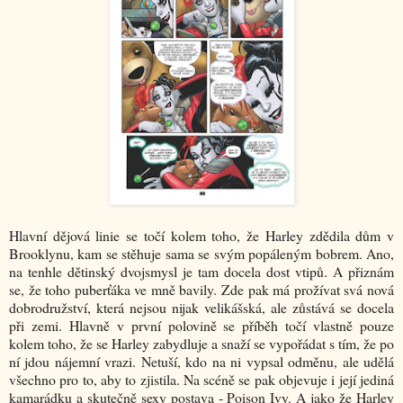
Hlavní dějová linie se točí kolem toho, že Harley zdědila dům v
Brooklynu, kam se stěhuje sama se svým popáleným bobrem. Ano,
na tenhle dětinský dvojsmysl je tam docela dost vtipů. A přiznám
se, že toho puberťáka ve mně bavily. Zde pak má prožívat svá nová
dobrodružství, která nejsou nijak velikášská, ale zůstává se docela
při zemi. Hlavně v první polovině se příběh točí vlastně pouze
kolem toho, že se Harley zabydluje a snaží se vypořádat s tím, že po
ní jdou nájemní vrazi. Netuší, kdo na ni vypsal odměnu, ale udělá
všechno pro to, aby to zjistila. Na scéně se pak objevuje i její jediná
kamarádku a skutečně sexy postava - Poison Ivy. A jako že Harley