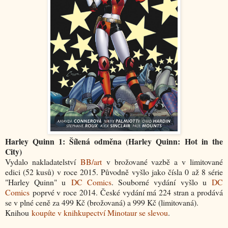
Harley Quinn 1: Šílená odměna (Harley Quinn: Hot in the
City)
Vydalo nakladatelství
BB/art
v brožované vazbě a v limitované
edici (52 kusů) v roce 2015. Původně vyšlo jako čísla 0 až 8 série
"Harley Quinn" u
DC Comics
. Souborné vydání vyšlo u
DC
Comics
poprvé v roce 2014. České vydání má 224 stran a prodává
se v plné ceně za 499 Kč (brožovaná) a 999 Kč (limitovaná).
Knihou
koupíte v knihkupectví Minotaur se slevou
.