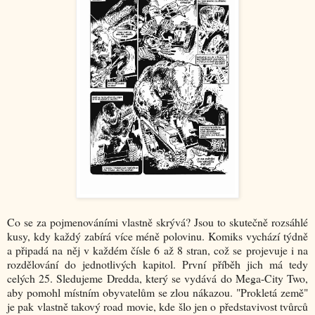
Co se za pojmenováními vlastně skrývá? Jsou to skutečně rozsáhlé
kusy, kdy každý zabírá více méně polovinu. Komiks vychází týdně
a připadá na něj v každém čísle 6 až 8 stran, což se projevuje i na
rozdělování do jednotlivých kapitol. První příběh jich má tedy
celých 25. Sledujeme Dredda, který se vydává do Mega-City Two,
aby pomohl místním obyvatelům se zlou nákazou. "Prokletá země"
je pak vlastně takový road movie, kde šlo jen o představivost tvůrců