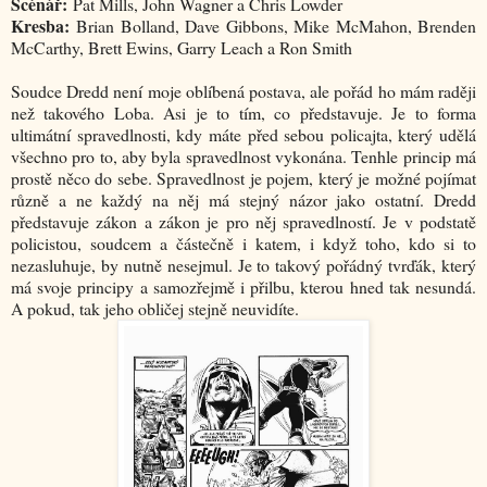
Scénář:
Pat Mills, John Wagner a Chris Lowder
Kresba:
Brian Bolland, Dave Gibbons, Mike McMahon, Brenden
McCarthy, Brett Ewins, Garry Leach a Ron Smith
Soudce Dredd není moje oblíbená postava, ale pořád ho mám raději
než takového Loba. Asi je to tím, co představuje. Je to forma
ultimátní spravedlnosti, kdy máte před sebou policajta, který udělá
všechno pro to, aby byla spravedlnost vykonána. Tenhle princip má
prostě něco do sebe. Spravedlnost je pojem, který je možné pojímat
různě a ne každý na něj má stejný názor jako ostatní. Dredd
představuje zákon a zákon je pro něj spravedlností. Je v podstatě
policistou, soudcem a částečně i katem, i když toho, kdo si to
nezasluhuje, by nutně nesejmul. Je to takový pořádný tvrďák, který
má svoje principy a samozřejmě i přilbu, kterou hned tak nesundá.
A pokud, tak jeho obličej stejně neuvidíte.