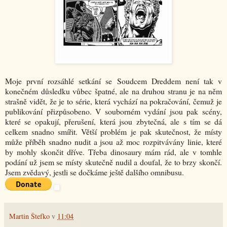
Moje první rozsáhlé setkání se Soudcem Dreddem není tak v
konečném důsledku vůbec špatné, ale na druhou stranu je na něm
strašně vidět, že je to série, která vychází na pokračování, čemuž je
publikování přizpůsobeno. V souborném vydání jsou pak scény,
které se opakují, přerušení, která jsou zbytečná, ale s tím se dá
celkem snadno smířit. Větší problém je pak skutečnost, že místy
může příběh snadno nudit a jsou až moc rozpitvávány linie, které
by mohly skončit dříve. Třeba dinosaury mám rád, ale v tomhle
podání už jsem se místy skutečně nudil a doufal, že to brzy skončí.
Jsem zvědavý, jestli se dočkáme ještě dalšího omnibusu.
Martin Štefko
v
11:04