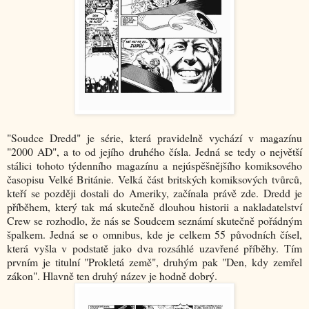
"Soudce Dredd" je série, která pravidelně vychází v magazínu
"2000 AD", a to od jejího druhého čísla. Jedná se tedy o největší
stálici tohoto týdenního magazínu a nejúspěšnějšího komiksového
časopisu Velké Británie. Velká část britských komiksových tvůrců,
kteří se později dostali do Ameriky, začínala právě zde. Dredd je
příběhem, který tak má skutečně dlouhou historii a nakladatelství
Crew se rozhodlo, že nás se Soudcem seznámí skutečně pořádným
špalkem. Jedná se o omnibus, kde je celkem 55 původních čísel,
která vyšla v podstatě jako dva rozsáhlé uzavřené příběhy. Tím
prvním je titulní "Prokletá země", druhým pak "Den, kdy zemřel
zákon". Hlavně ten druhý název je hodně dobrý.