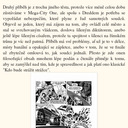
Druhý příběh je z trochu jiného těsta, protože více méně celou dobu
zůstáváme v Mega-City One, ale spolu s Dreddem je potřeba se
vypořádat nebezpečím, které plyne z řad samotných soudců.
Objevil se jeden, který má zájem na tom, aby ovládl celé město a
stal se svrchovaným vládcem, doslova šíleným diktátorem, anebo
ještě lépe šíleným císařem, protože ta spojitost s šílenci na římském
trůnu je víc než patrná. Příběh má své problémy, ať už je to v délce,
místy banální a opakující se zápletce, anebo v tom, že se ve finále
až zbytečně omlouvá to, jak soudci jednali. Přesto je zde onen
filosofující obsah mnohem lépe podán a čtenáře přiměje k tomu,
aby se zamýšlel nad tím, kde je spravedlnost a jak platí ono klasické
"Kdo bude strážit strážce".