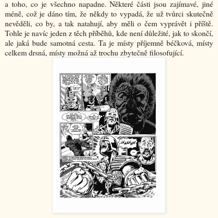
a toho, co je všechno napadne. Některé části jsou zajímavé, jiné
méně, což je dáno tím, že někdy to vypadá, že už tvůrci skutečně
nevěděli, co by, a tak natahují, aby měli o čem vyprávět i příště.
Tohle je navíc jeden z těch příběhů, kde není důležité, jak to skončí,
ale jaká bude samotná cesta. Ta je místy příjemně béčková, místy
celkem drsná, místy možná až trochu zbytečně filosofující.