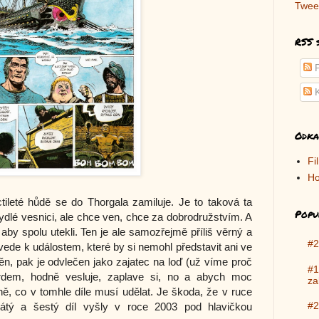
Twee
RSS 
P
K
Odka
Fi
Ho
ileté hůdě se do Thorgala zamiluje. Je to taková ta
Popu
ydlé vesnici, ale chce ven, chce za dobrodružstvím. A
 aby spolu utekli. Ten je ale samozřejmě příliš věrný a
#2
 vede k událostem, které by si nemohl představit ani ve
ěn, pak je odvlečen jako zajatec na loď (už víme proč
#1
ardem, hodně vesluje, zaplave si, no a abych moc
za
ně, co v tomhle díle musí udělat. Je škoda, že v ruce
#2
tý a šestý díl vyšly v roce 2003 pod hlavičkou