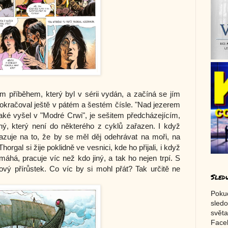
ým příběhem, který byl v sérii vydán, a začíná se jím
 pokračoval ještě v pátém a šestém čísle. "Nad jezerem
také vyšel v "Modré Crwi", je sešitem předcházejícím,
ný, který není do některého z cyklů zařazen. I když
azuje na to, že by se měl děj odehrávat na moři, na
rgal si žije poklidně ve vesnici, kde ho přijali, i když
máhá, pracuje víc než kdo jiný, a tak ho nejen trpí. S
nový přírůstek. Co víc by si mohl přát? Tak určitě ne
Sled
Poku
sledo
světa
Faceb