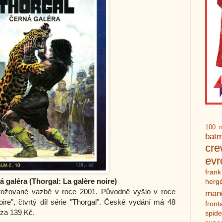
100 n
bat
cr
ev
frank
 galéra (Thorgal: La galère noire)
herg
ožované vazbě v roce 2001. Původně vyšlo v roce
man
oire", čtvrtý díl série "Thorgal". České vydání má 48
front
 za 139 Kč.
spid