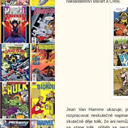
nakladatelství BB/art a Crew.
Jean Van Hamme ukazuje, ja
rozpracovat neskutečně napína
skutečně děje tolik, že ani nemůž
se stane tolik, příběh se ne