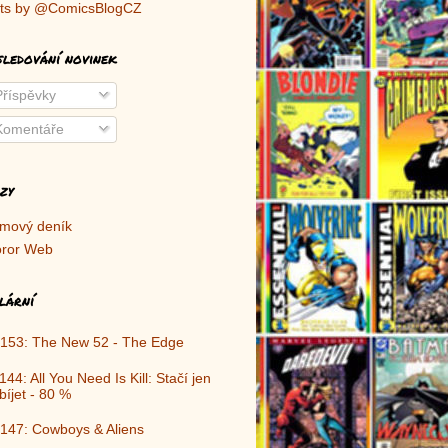
ts by @ComicsBlogCZ
sledování novinek
říspěvky
omentáře
zy
lmový deník
ror Web
lární
153: The New 52 - The Edge
144: All You Need Is Kill: Stačí jen
bíjet - 80 %
147: Cowboys & Aliens