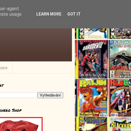
user-agent
erate usage
LEARN MORE
GOT IT
utor
at
rhero Shop