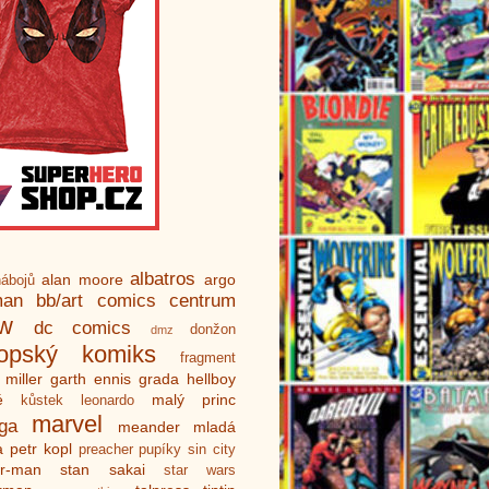
albatros
alan moore
argo
ábojů
man
bb/art
comics centrum
ew
dc comics
donžon
dmz
ropský komiks
fragment
 miller
garth ennis
grada
hellboy
é
malý princ
kůstek
leonardo
marvel
ga
meander
mladá
a
petr kopl
preacher
pupíky
sin city
er-man
stan sakai
star wars