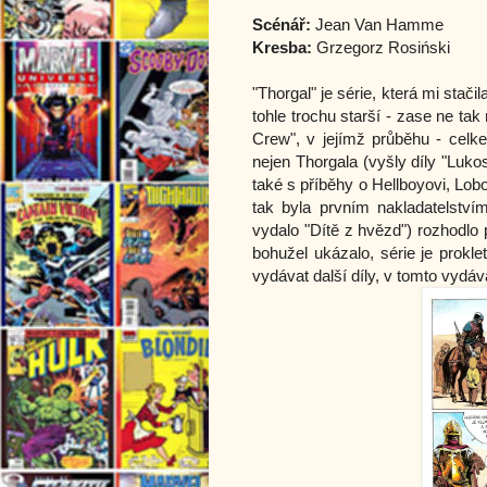
Scénář:
Jean Van Hamme
Kresba:
Grzegorz Rosiński
"Thorgal" je série, která mi stači
tohle trochu starší - zase ne ta
Crew", v jejímž průběhu - celke
nejen Thorgala (vyšly díly "Luko
také s příběhy o Hellboyovi, Lo
tak byla prvním nakladatelství
vydalo "Dítě z hvězd") rozhodlo 
bohužel ukázalo, série je prokle
vydávat další díly, v tomto vydá