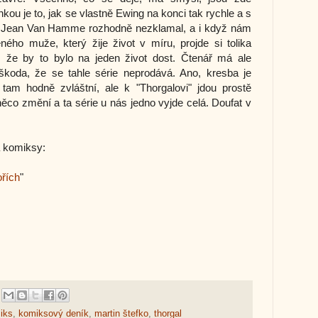
nkou je to, jak se vlastně Ewing na konci tak rychle a s
e. Jean Van Hamme rozhodně nezklamal, a i když nám
ého muže, který žije život v míru, projde si tolika
 že by to bylo na jeden život dost. Čtenář má ale
škoda, že se tahle série neprodává. Ano, kresba je
tam hodně zvláštní, ale k "Thorgalovi" jdou prostě
ěco změní a ta série u nás jedno vyjde celá. Doufat v
a komiksy:
ořích
"
iks
,
komiksový deník
,
martin štefko
,
thorgal