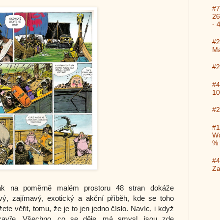
#7
26
- 
#2
Ma
#2
#4
10
#2
#1
Wo
%
#4
Za
k na poměrně malém prostoru 48 stran dokáže
vý, zajímavý, exotický a akční příběh, kde se toho
ete věřit, tomu, že je to jen jedno číslo. Navíc, i když
uzavře. Všechno, co se děje, má smysl, jsou zde