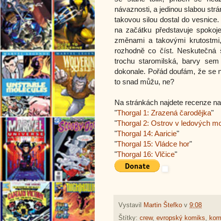
návaznosti, a jedinou slabou strá
takovou silou dostal do vesnic
na začátku představuje spokojen
změnami a takovými krutostmi,
rozhodně co číst. Neskutečná 
trochu staromilská, barvy sem 
dokonale. Pořád doufám, že se n
to snad můžu, ne?
Na stránkách najdete recenze n
"
Thorgal 1: Zrazená čarodějka
"
"
Thorgal 2: Ostrov v ledových m
"
Thorgal 14: Aaricie
"
"
Thorgal 15: Vládce hor
"
"
Thorgal 16: Vlčice
"
Vystavil
Martin Štefko
v
9:08
Štítky:
crew
,
evropský komiks
,
kom