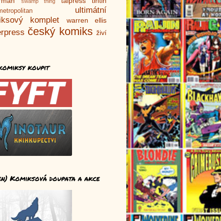
rman
talpress
tintin
swamp thing
ultimátní
metropolitan
iksový komplet
warren ellis
český komiks
rpress
živí
komiksy koupit
en) Komiksová doupata a akce