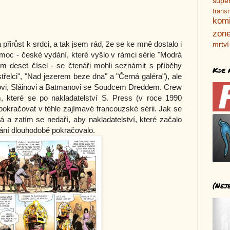
supe
trans
kom
zone
la přirůst k srdci, a tak jsem rád, že se ke mně dostalo i
mrtví
k moc - české vydání, které vyšlo v rámci série "Modrá
m deset čísel - se čtenáři mohli seznámit s příběhy
Kde 
střelci", "Nad jezerem beze dna" a "Černá galéra"), ale
bovi, Sláinovi a Batmanovi se Soudcem Dreddem. Crew
m, které se po nakladatelství S. Press (v roce 1990
pokračovat v téhle zajímavé francouzské sérii. Jak se
tá a zatím se nedaří, aby nakladatelství, které začalo
vání dlouhodobě pokračovalo.
(Nej