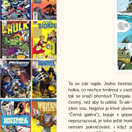
Ta se zde najde. Jedno šestnáct
holka, co nechce tvrdnout v zast
tak se snaží přemluvit Thorgala,
čestný, než aby to udělal. To ale
zlém snu. Nejprve je křivě obvin
"Černá galéra"), bojuje s gep
neprozrazoval, je toho ještě hod
nemám pokračování, i když pá