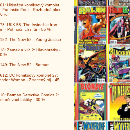
01: Ultimátní komiksový komplet
: Fantastic Four - Rozhodná akce
40 %
73: UKK 58: The Invincible Iron
n - Pět nočních můr - 55 %
152: The New 52 - Young Justice
18: Zámek a klíč 2: Hlavohrátky -
0 %
149: The New 52 - Batman
612: DC komiksový komplet 27:
nder Woman - Ztracený ráj - 45
10: Batman Detective Comics 2:
strašovací taktiky - 30 %