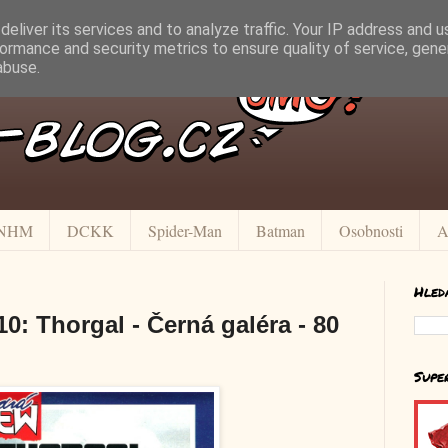
eliver its services and to analyze traffic. Your IP address and 
ormance and security metrics to ensure quality of service, gen
abuse.
NHM
DCKK
Spider-Man
Batman
Osobnosti
A
Hled
0: Thorgal - Černá galéra - 80
Supe