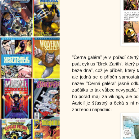
"Černá galéra" je v pořadí čtvrt
psát cyklus "Brek Zarith", který
beze dna", což je příběh, který 
ale jedná se o příběh samostat
název "Černá galéra" jasně odk
začátku to tak vůbec nevypadá. Tho
ho pořád mají za vikinga, ale po
Aaricií je šťastný a čeká s ní 
zhrzenou nápadnici.