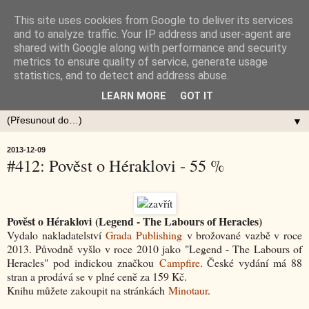
This site uses cookies from Google to deliver its services
and to analyze traffic. Your IP address and user-agent are
shared with Google along with performance and security
metrics to ensure quality of service, generate usage
statistics, and to detect and address abuse.
LEARN MORE
GOT IT
▼
2013-12-09
#412: Pověst o Héraklovi - 55 %
Pověst o Héraklovi (Legend - The Labours of Heracles)
Vydalo nakladatelství
Grada Publishing
v brožované vazbě v roce
2013. Původně vyšlo v roce 2010 jako "Legend - The Labours of
Heracles" pod indickou značkou
Campfire
. České vydání má 88
stran a prodává se v plné ceně za 159 Kč.
Knihu můžete zakoupit na stránkách
Minotaur
.