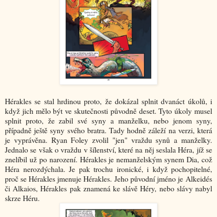
Hérakles se stal hrdinou proto, že dokázal splnit dvanáct úkolů, i
když jich mělo být ve skutečnosti původně deset. Tyto úkoly musel
splnit proto, že zabil své syny a manželku, nebo jenom syny,
případně ještě syny svého bratra. Tady hodně záleží na verzi, která
je vyprávěna. Ryan Foley zvolil "jen" vraždu synů a manželky.
Jednalo se však o vraždu v šílenství, které na něj seslala Héra, jíž se
znelíbil už po narození. Hérakles je nemanželským synem Dia, což
Héra nerozdýchala. Je pak trochu ironické, i když pochopitelné,
proč se Hérakles jmenuje Hérakles. Jeho původní jméno je Alkeidés
či Alkaios, Hérakles pak znamená ke slávě Héry, nebo slávy nabyl
skrze Héru.