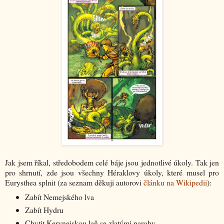
Jak jsem říkal, středobodem celé báje jsou jednotlivé úkoly. Tak jen
pro shrnutí, zde jsou všechny Héraklovy úkoly, které musel pro
Eurysthea splnit (za seznam děkuji autorovi
článku na Wikipedii
):
Zabít Nemejského lva
Zabít Hydru
Chytit Kerynejskou laň se zlatými parohy