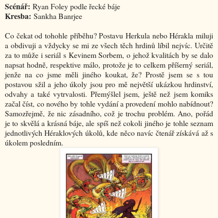
Scénář:
Ryan Foley podle řecké báje
Kresba:
Sankha Banrjee
Co čekat od tohohle příběhu? Postavu Herkula nebo Hérakla miluji
a obdivuji a vždycky se mi ze všech těch hrdinů líbil nejvíc. Určitě
za to může i seriál s Kevinem Sorbem, o jehož kvalitách by se dalo
napsat hodně, respektive málo, protože je to celkem příšerný seriál,
jenže na co jsme měli jiného koukat, že? Prostě jsem se s tou
postavou sžil a jeho úkoly jsou pro mě největší ukázkou hrdinství,
odvahy a také vytrvalosti. Přemýšlel jsem, ještě než jsem komiks
začal číst, co nového by tohle vydání a provedení mohlo nabídnout?
Samozřejmě, že nic zásadního, což je trochu problém. Ano, pořád
je to skvělá a krásná báje, ale spíš než cokoli jiného je tohle seznam
jednotlivých Héraklových úkolů, kde něco navíc čtenář získává až s
úkolem posledním.