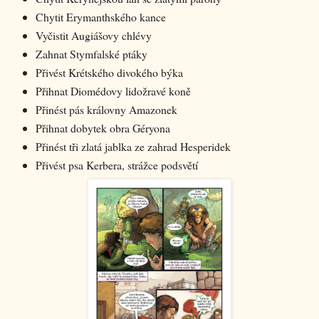
Chytit Erymanthského kance
Vyčistit Augiášovy chlévy
Zahnat Stymfalské ptáky
Přivést Krétského divokého býka
Přihnat Diomédovy lidožravé koně
Přinést pás královny Amazonek
Přihnat dobytek obra Géryona
Přinést tři zlatá jablka ze zahrad Hesperidek
Přivést psa Kerbera, strážce podsvětí