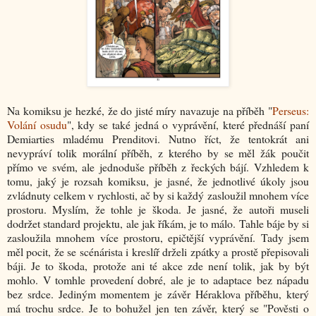
Na komiksu je hezké, že do jisté míry navazuje na příběh "
Perseus:
Volání osudu
", kdy se také jedná o vyprávění, které přednáší paní
Demiarties mladému Prenditovi. Nutno říct, že tentokrát ani
nevypráví tolik morální příběh, z kterého by se měl žák poučit
přímo ve svém, ale jednoduše příběh z řeckých bájí. Vzhledem k
tomu, jaký je rozsah komiksu, je jasné, že jednotlivé úkoly jsou
zvládnuty celkem v rychlosti, ač by si každý zasloužil mnohem více
prostoru. Myslím, že tohle je škoda. Je jasné, že autoři museli
dodržet standard projektu, ale jak říkám, je to málo. Tahle báje by si
zasloužila mnohem více prostoru, epičtější vyprávění. Tady jsem
měl pocit, že se scénárista i kreslíř drželi zpátky a prostě přepisovali
báji. Je to škoda, protože ani té akce zde není tolik, jak by být
mohlo. V tomhle provedení dobré, ale je to adaptace bez nápadu
bez srdce. Jediným momentem je závěr Héraklova příběhu, který
má trochu srdce. Je to bohužel jen ten závěr, který se "Pověsti o