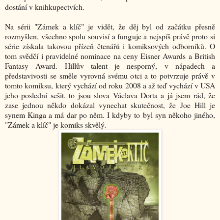
dostání v knihkupectvích.
Na sérii "Zámek a klíč" je vidět, že děj byl od začátku přesně
rozmyšlen, všechno spolu souvisí a funguje a nejspíš právě proto si
série získala takovou přízeň čtenářů i komiksových odborníků. O
tom svědčí i pravidelné nominace na ceny Eisner Awards a British
Fantasy Award. Hillův talent je nesporný, v nápadech a
představivosti se směle vyrovná svému otci a to potvrzuje právě v
tomto komiksu, který vychází od roku 2008 a až teď vychází v USA
jeho poslední sešit. to jsou slova Václava Dorta a já jsem rád, že
zase jednou někdo dokázal vynechat skutečnost, že Joe Hill je
synem Kinga a má dar po něm. I kdyby to byl syn někoho jiného,
"Zámek a klíč" je komiks skvělý.