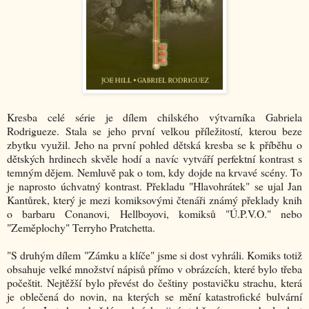
Kresba celé série je dílem chilského výtvarníka Gabriela
Rodrigueze. Stala se jeho první velkou příležitostí, kterou beze
zbytku využil. Jeho na první pohled dětská kresba se k příběhu o
dětských hrdinech skvěle hodí a navíc vytváří perfektní kontrast s
temným dějem. Nemluvě pak o tom, kdy dojde na krvavé scény. To
je naprosto úchvatný kontrast. Překladu "Hlavohrátek" se ujal Jan
Kantůrek, který je mezi komiksovými čtenáři známý překlady knih
o barbaru Conanovi, Hellboyovi, komiksů "Ú.P.V.O." nebo
"Zeměplochy" Terryho Pratchetta.
"S druhým dílem "Zámku a klíče" jsme si dost vyhráli. Komiks totiž
obsahuje velké množství nápisů přímo v obrázcích, které bylo třeba
počeštit. Nejtěžší bylo převést do češtiny postavičku strachu, která
je oblečená do novin, na kterých se mění katastrofické bulvární