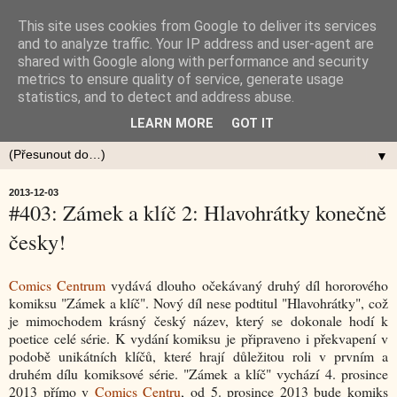
This site uses cookies from Google to deliver its services
and to analyze traffic. Your IP address and user-agent are
shared with Google along with performance and security
metrics to ensure quality of service, generate usage
statistics, and to detect and address abuse.
LEARN MORE
GOT IT
▼
2013-12-03
#403: Zámek a klíč 2: Hlavohrátky konečně
česky!
Comics Centrum
vydává dlouho očekávaný druhý díl hororového
komiksu "Zámek a klíč". Nový díl nese podtitul "Hlavohrátky", což
je mimochodem krásný český název, který se dokonale hodí k
poetice celé série. K vydání komiksu je připraveno i překvapení v
podobě unikátních klíčů, které hrají důležitou roli v prvním a
druhém dílu komiksové série. "Zámek a klíč" vychází 4. prosince
2013 přímo v
Comics Centru
, od 5. prosince 2013 bude komiks