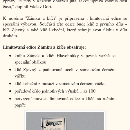
zprávy. Je tedy v každém obrázku jiná, takže úprava zabrala dost
času,“ doplnil Václav Dort.
K novému "Zámku a klíči" je připravena i limitovaná edice se
speciální výbavou. Součástí této edice bude klíč z prvního dílu –
klíč Zjevný a také klíč Lebeční, který sehraje svou úlohu v dílu
druhém.
Limitovaná edice Zámku a klíče obsahuje:
knihu Zámek a klíč: Hlavohrátky v pevné vazbě se
speciální obálkou
klíč Zjevný z patinované oceli v sametovém černém
váčku
klíč Lebeční z mosazi v sametovém černém váčku
pořadové číslo jednotlivých výtisků 1 až 100
potvrzení pravosti limitované edice a klíčů na ručním
papíře