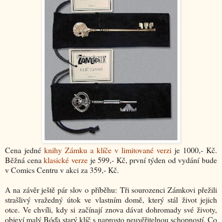
Cena jedné
knihy Zámku a klíče v limitované verzi
je 1000,- Kč.
Běžná cena
klasické verze
je 599,- Kč, první týden od vydání bude
v Comics Centru v akci za 359,- Kč.
A na závěr ještě pár slov o příběhu: Tři sourozenci Zámkovi přežili
strašlivý vražedný útok ve vlastním domě, který stál život jejich
otce. Ve chvíli, kdy si začínají znova dávat dohromady své životy,
objeví malý Bóďa starý klíč s naprosto neuvěřitelnou schopností. Co