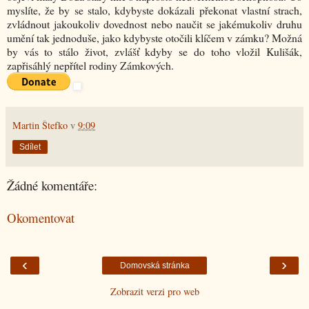
myslíte, že by se stalo, kdybyste dokázali překonat vlastní strach,
zvládnout jakoukoliv dovednost nebo naučit se jakémukoliv druhu
umění tak jednoduše, jako kdybyste otočili klíčem v zámku? Možná
by vás to stálo život, zvlášť kdyby se do toho vložil Kulišák,
zapřisáhlý nepřítel rodiny Zámkových.
Martin Štefko
v
9:09
Sdílet
Žádné komentáře:
Okomentovat
‹
›
Domovská stránka
Zobrazit verzi pro web