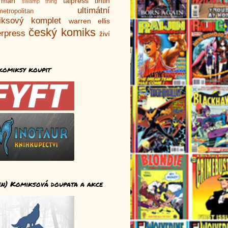
rman
talpress
tintin
swamp thing
ultimátní
metropolitan
iksový komplet
warren ellis
český komiks
rpress
živí
komiksy koupit
en) Komiksová doupata a akce