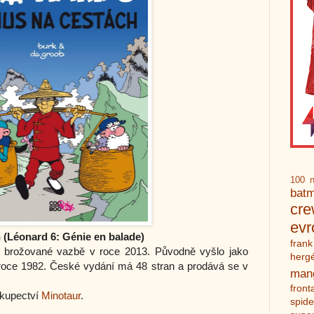
100 n
bat
cr
ev
 (Léonard 6: Génie en balade)
frank
v brožované vazbě v roce 2013. Původně vyšlo jako
herg
 roce 1982. České vydání má 48 stran a prodává se v
man
front
hkupectví
Minotaur
.
spid