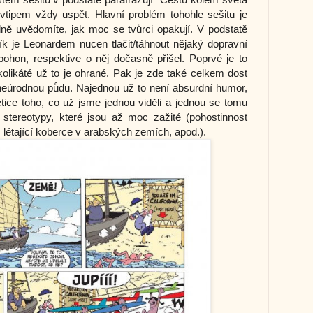
 vtipem vždy uspět. Hlavní problém tohohle sešitu je
ně uvědomíte, jak moc se tvůrci opakují. V podstatě
k je Leonardem nucen tlačit/táhnout nějaký dopravní
pohon, respektive o něj dočasně přišel. Poprvé je to
likáté už to je ohrané. Pak je zde také celkem dost
a neúrodnou půdu. Najednou už to není absurdní humor,
etice toho, co už jsme jednou viděli a jednou se tomu
stereotypy, které jsou až moc zažité (pohostinnost
létající koberce v arabských zemích, apod.).