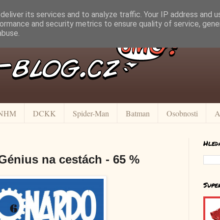
eliver its services and to analyze traffic. Your IP address and 
ormance and security metrics to ensure quality of service, gen
abuse.
NHM
DCKK
Spider-Man
Batman
Osobnosti
A
Hled
Génius na cestách - 65 %
Supe