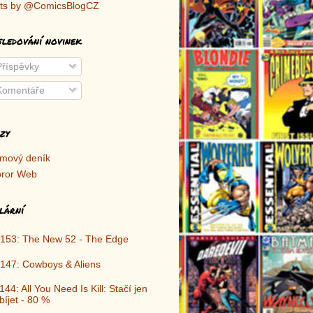
ts by @ComicsBlogCZ
sledování novinek
říspěvky
omentáře
zy
lmový deník
ror Web
lární
153: The New 52 - The Edge
147: Cowboys & Aliens
144: All You Need Is Kill: Stačí jen
bíjet - 80 %