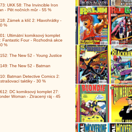
73: UKK 58: The Invincible Iron
n - Pět nočních můr - 55 %
18: Zámek a klíč 2: Hlavohrátky -
0 %
01: Ultimátní komiksový komplet
: Fantastic Four - Rozhodná akce
40 %
152: The New 52 - Young Justice
149: The New 52 - Batman
10: Batman Detective Comics 2:
strašovací taktiky - 30 %
612: DC komiksový komplet 27:
nder Woman - Ztracený ráj - 45