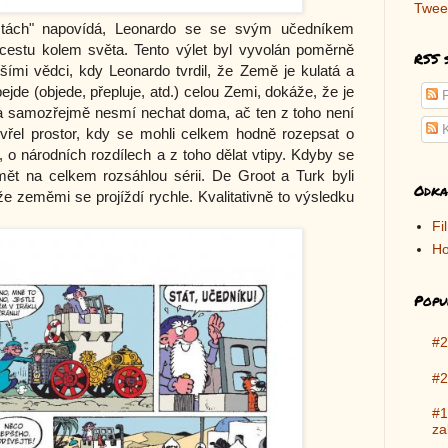
Twee
tách" napovídá, Leonardo se se svým učedníkem
cestu kolem světa. Tento výlet byl vyvolán poměrně
RSS 
ími vědci, kdy Leonardo tvrdil, že Země je kulatá a
de (objede, přepluje, atd.) celou Zemi, dokáže, že je
P
a samozřejmě nesmí nechat doma, ač ten z toho není
K
evřel prostor, kdy se mohli celkem hodně rozepsat o
 o národních rozdílech a z toho dělat vtipy. Kdyby se
ámět na celkem rozsáhlou sérii. De Groot a Turk byli
Odka
 že zeměmi se projíždí rychle. Kvalitativně to výsledku
Fi
Ho
Popu
#2
#2
#1
za