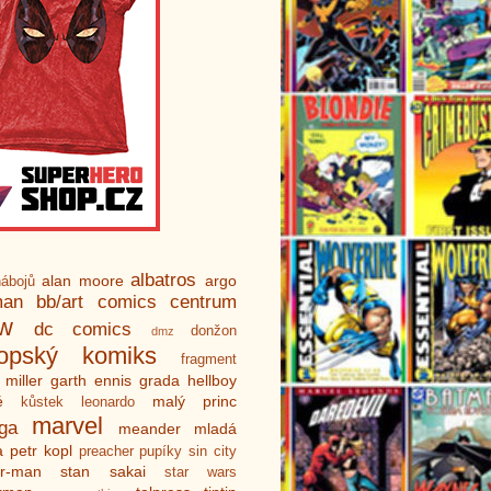
albatros
alan moore
argo
ábojů
man
bb/art
comics centrum
ew
dc comics
donžon
dmz
ropský komiks
fragment
 miller
garth ennis
grada
hellboy
é
malý princ
kůstek
leonardo
marvel
ga
meander
mladá
a
petr kopl
preacher
pupíky
sin city
er-man
stan sakai
star wars