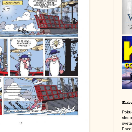
Sled
Poku
sledo
světa
Faceb