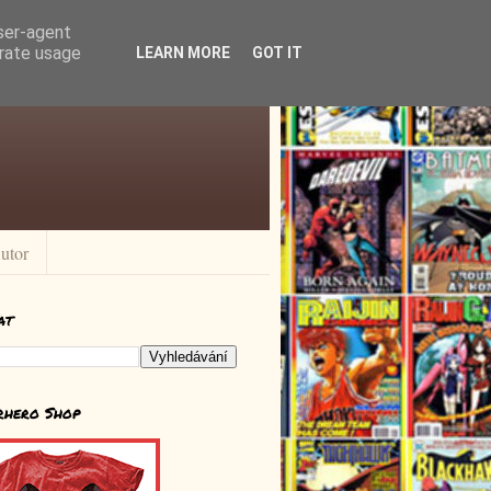
user-agent
erate usage
LEARN MORE
GOT IT
utor
at
rhero Shop