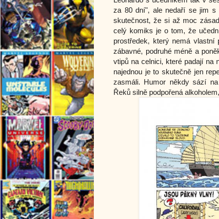
za 80 dní", ale nedaří se jim s
skutečnost, že si až moc zásad
celý komiks je o tom, že učední
prostředek, který nemá vlastní 
zábavné, podruhé méně a poněko
vtipů na celnici, které padají n
najednou je to skutečně jen rep
zasmáli. Humor někdy sází na 
Řeků silně podpořená alkoholem, 