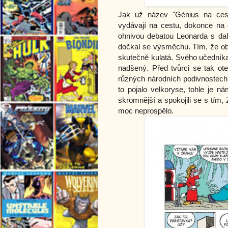
Jak už název "Génius na ces
vydávají na cestu, dokonce na 
ohnivou debatou Leonarda s dalš
dočkal se výsměchu. Tím, že obej
skutečně kulatá. Svého učedník
nadšený. Před tvůrci se tak ot
různých národních podivnostech,
to pojalo velkoryse, tohle je n
skromnější a spokojili se s tím,
moc neprospělo.