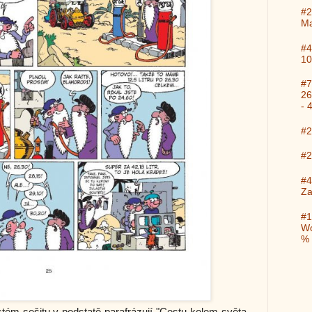
#2
Ma
#4
10
#7
26
- 
#2
#2
#4
Za
#1
Wo
%
ém sešitu v podstatě parafrázují "Cestu kolem světa