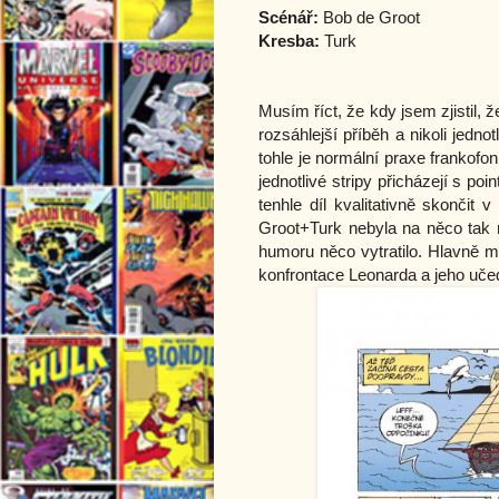
Scénář:
Bob de Groot
Kresba:
Turk
Musím říct, že kdy jsem zjistil,
rozsáhlejší příběh a nikoli jedno
tohle je normální praxe frankofo
jednotlivé stripy přicházejí s po
tenhle díl kvalitativně skončit 
Groot+Turk nebyla na něco tak r
humoru něco vytratilo. Hlavně mu
konfrontace Leonarda a jeho uče