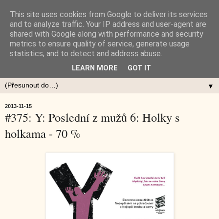
This site uses cookies from Google to deliver its services
and to analyze traffic. Your IP address and user-agent are
shared with Google along with performance and security
metrics to ensure quality of service, generate usage
statistics, and to detect and address abuse.
LEARN MORE
GOT IT
▼
2013-11-15
#375: Y: Poslední z mužů 6: Holky s
holkama - 70 %