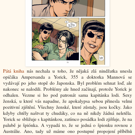
Pátá kniha
nás nechala u toho, že nějaká zlá nindžatka unesla
opičáka Ampersanda a Yorick, 355 a doktorka Mannová se
vydávají po jeho stopě do Japonska. Byl problém sehnat loď, ale
nakonec se nalodili. Problémy ale hned začínají, protože Yorick je
odhalen. Vezme si ho pod patronát sama kapitánka lodi. Sexy
ženská, u které vás napadne, že apokalypsa sebou přinesla velmi
pozitivní zjištění. Všechny ženské, které zůstaly, jsou kočky. Jako
kdyby chtěly naštvat ty chudáky, co na ně nikdy žádná neletěla.
Yorick se sbližuje s kapitánkou, zatímco posádka lodi zjišťuje, že na
palubě je špiónka. A vypadá to, že se jedná o špionku rovnou z
Austrálie. Ano, tady už máme ono postupné propojení příběhů