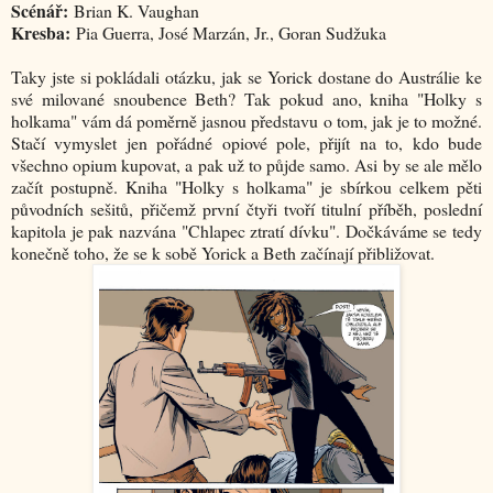
Scénář:
Brian K. Vaughan
Kresba:
Pia Guerra, José Marzán, Jr., Goran Sudžuka
Taky jste si pokládali otázku, jak se Yorick dostane do Austrálie ke
své milované snoubence Beth? Tak pokud ano, kniha "Holky s
holkama" vám dá poměrně jasnou představu o tom, jak je to možné.
Stačí vymyslet jen pořádné opiové pole, přijít na to, kdo bude
všechno opium kupovat, a pak už to půjde samo. Asi by se ale mělo
začít postupně. Kniha "Holky s holkama" je sbírkou celkem pěti
původních sešitů, přičemž první čtyři tvoří titulní příběh, poslední
kapitola je pak nazvána "Chlapec ztratí dívku". Dočkáváme se tedy
konečně toho, že se k sobě Yorick a Beth začínají přibližovat.