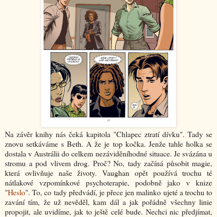
Na závěr knihy nás čeká kapitola "Chlapec ztratí dívku". Tady se
znovu setkáváme s Beth. A že je top kočka. Jenže tahle holka se
dostala v Austrálii do celkem nezáviděníhodné situace. Je svázána u
stromu a pod vlivem drog. Proč? No, tady začíná působit magie,
která ovlivňuje naše životy. Vaughan opět používá trochu té
nátlakové vzpomínkové psychoterapie, podobně jako v knize
"
Heslo
". To, co tady předvádí, je přece jen malinko ujeté a trochu to
zavání tím, že už nevěděl, kam dál a jak pořádně všechny linie
propojit, ale uvidíme, jak to ještě celé bude. Nechci nic předjímat,