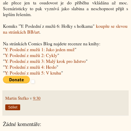
ale přece jen ta osudovost je do příběhu vkládána až moc.
Scenáristicky to pak vyznívá jako slabina a neschopnost přijít s
lepším řešením.
Komiks "Y: Poslední z mužů 6: Holky s holkama"
koupíte se slevou
na stránkách BB/art
.
Na stránkách Comics Blog najdete recenze na knihy:
"
Y: Poslední z mužů 1: Jako jeden muž
"
"
Y: Poslední z mužů 2: Cykly
"
"
Y: Poslední z mužů 3: Malý krok pro lidstvo
"
"
Y: Poslední z mužů 4: Heslo
"
"
Y: Poslední z mužů 5: V kruhu
"
Martin Štefko
v
9:30
Sdílet
Žádné komentáře: