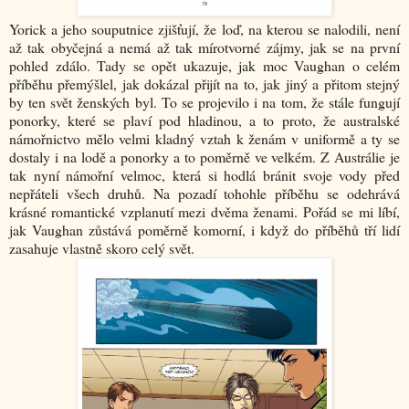
Yorick a jeho souputnice zjišťují, že loď, na kterou se nalodili, není
až tak obyčejná a nemá až tak mírotvorné zájmy, jak se na první
pohled zdálo. Tady se opět ukazuje, jak moc Vaughan o celém
příběhu přemýšlel, jak dokázal přijít na to, jak jiný a přitom stejný
by ten svět ženských byl. To se projevilo i na tom, že stále fungují
ponorky, které se plaví pod hladinou, a to proto, že australské
námořnictvo mělo velmi kladný vztah k ženám v uniformě a ty se
dostaly i na lodě a ponorky a to poměrně ve velkém. Z Austrálie je
tak nyní námořní velmoc, která si hodlá bránit svoje vody před
nepřáteli všech druhů. Na pozadí tohohle příběhu se odehrává
krásné romantické vzplanutí mezi dvěma ženami. Pořád se mi líbí,
jak Vaughan zůstává poměrně komorní, i když do příběhů tří lidí
zasahuje vlastně skoro celý svět.