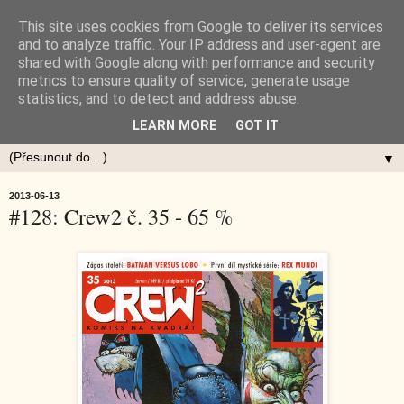
This site uses cookies from Google to deliver its services
and to analyze traffic. Your IP address and user-agent are
shared with Google along with performance and security
metrics to ensure quality of service, generate usage
statistics, and to detect and address abuse.
LEARN MORE
GOT IT
▼
2013-06-13
#128: Crew2 č. 35 - 65 %