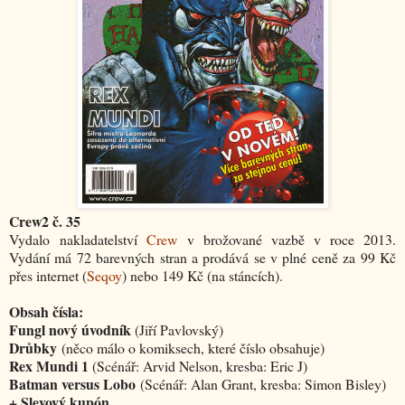
Crew2 č. 35
Vydalo nakladatelství
Crew
v brožované vazbě v roce 2013.
Vydání má 72 barevných stran a prodává se v plné ceně za 99 Kč
přes internet (
Seqoy
) nebo 149 Kč (na stáncích).
Obsah čísla:
Fungl nový úvodník
(Jiří Pavlovský)
Drůbky
(něco málo o komiksech, které číslo obsahuje)
Rex Mundi 1
(Scénář: Arvid Nelson, kresba: Eric J)
Batman versus Lobo
(Scénář: Alan Grant, kresba: Simon Bisley)
+ Slevový kupón