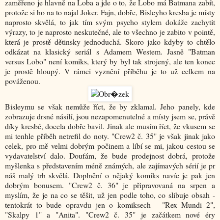
zaměřeno je hlavně na Loba a jde o to, že Lobo má Batmana zabít,
protože si ho na to najal Joker. Fajn, dobře, Bisleyho kresba je místy
naprosto skvělá, to jak tím svým psycho stylem dokáže zachytit
výrazy, to je naprosto neskutečné, ale to všechno je zabito v pointě,
která je prostě dětinsky jednoduchá. Skoro jako kdyby to chtělo
odkázat na klasický seriál s Adamem Westem. Jasně "Batman
versus Lobo" není komiks, který by byl tak strojený, ale ten konec
je prostě hloupý. V rámci vyznění příběhu je to už celkem na
pováženou.
Bisleymu se však nemůže říct, že by zklamal. Jeho panely, kde
zobrazuje drsné násilí, jsou nezapomenutelné a místy jsem se, právě
díky kresbě, docela dobře bavil. Jinak ale musím říct, že vkusem se
mi tenhle příběh netrefil do noty. "Crew2 č. 35" je však jinak jako
celek, pro mě velmi dobrým počinem a líbí se mi, jakou cestou se
vydavatelství dalo. Doufám, že bude prodejnost dobrá, protože
myšlenka s představením méně známých, ale zajímavých sérií je pr
náš malý trh skvělá. Doplnění o nějaký komiks navíc je pak jen
dobrým bonusem. "Crew2 č. 36" je připravovaná na srpen a
myslím, že je na co se těšit, už jen podle toho, co slibuje obsah -
tentokrát to bude opravdu jen o komiksech - "Rex Mundi 2",
"Skalpy 1" a "Anita". "Crew2 č. 35" je začátkem nové éry