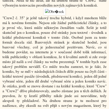
šáteček. Nedá se nic dělat, ale na druhou stranu se "Crew2" stane
výborným testovacím prostředím nových zajímavých komiksů.
"Crew2 č. 35" je ještě takový trochu hybrid, i když mnohem blíže
má k novému formátu. Nejsou zde žádné publicistické články, a to
je první věc, která může některým čtenářům vadit. Sešit je totiž
skutečně jen o komiksu, pouze dvě stránky jsou textové - úvodník a
krátké představení komiksů v tomto čísle. Osobně jsem za tento
formát docela rád. Barevných stránek je skutečně hodně, jsou
barevné všechny, což je jednoznačně pozitivum. Navíc, co si
budeme povídat, na internetu je v současné době tolik informací,
tolik publicistiky v oblasti komiksu, že ti kvalitní autoři si zde svoje
místo již našli a své články na webu prezentují. V tomhle bych zase
takový problém neviděl. Co může trochu zamrzet, to je fakt, že
komiks, by se měl v následujících číslech dělit pouze na čtyři části -
krátké textové pasáže (úvodník, představení komiks), jeden díl jedné
vybrané série, jeden díl druhé vybrané série a jeden komiks navíc.
Je otázka, jestli se znovu dostane i na krátké komiksy, které "Crew"
a "Crew2" dříve představovaly, anebo zůstane jen u těch delších. Je
pravdou, že ty kratší příběhy nikde jinde asi neuvidíme, tedy
alespoň ty překladové. Na druhou stranu je tu možnost pro
nadšence, aby zkusili na svět přijít s novým magazínem, který by