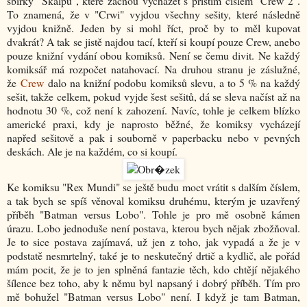
sbírky "Skalpů", které začnou vycházet s příštím číslem "Crew 2".
To znamená, že v "Crwi" vyjdou všechny sešity, které následně
vyjdou knižně. Jeden by si mohl říct, proč by to měl kupovat
dvakrát? A tak se jistě najdou tací, kteří si koupí pouze Crew, anebo
pouze knižní vydání obou komiksů. Není se čemu divit. Ne každý
komiksář má rozpočet natahovací. Na druhou stranu je záslužné,
že
Crew
dalo na knižní podobu komiksů slevu, a to 5 % na každý
sešit, takže celkem, pokud vyjde šest sešitů, dá se sleva načíst až na
hodnotu 30 %, což není k zahození. Navíc, tohle je celkem blízko
americké praxi, kdy je naprosto běžné, že komiksy vycházejí
napřed sešitově a pak i souborně v paperbacku nebo v pevných
deskách. Ale je na každém, co si koupí.
Ke komiksu "Rex Mundi" se ještě budu moct vrátit s dalším číslem,
a tak bych se spíš věnoval komiksu druhému, kterým je uzavřený
příběh "Batman versus Lobo". Tohle je pro mě osobně kámen
úrazu. Lobo jednoduše není postava, kterou bych nějak zbožňoval.
Je to sice postava zajímavá, už jen z toho, jak vypadá a že je v
podstatě nesmrtelný, také je to neskutečný drtič a kydlič, ale pořád
mám pocit, že je to jen splněná fantazie těch, kdo chtějí nějakého
šílence bez toho, aby k němu byl napsaný i dobrý příběh. Tím pro
mě bohužel "Batman versus Lobo" není. I když je tam Batman,