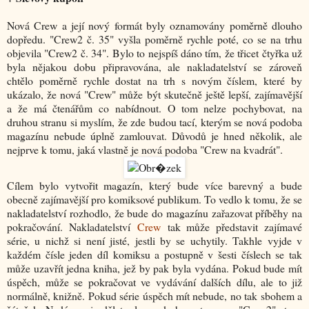
Nová Crew a její nový formát byly oznamovány poměrně dlouho
dopředu. "Crew2 č. 35" vyšla poměrně rychle poté, co se na trhu
objevila "Crew2 č. 34". Bylo to nejspíš dáno tím, že třicet čtyřka už
byla nějakou dobu připravována, ale nakladatelství se zároveň
chtělo poměrně rychle dostat na trh s novým číslem, které by
ukázalo, že nová "Crew" může být skutečně ještě lepší, zajímavější
a že má čtenářům co nabídnout. O tom nelze pochybovat, na
druhou stranu si myslím, že zde budou tací, kterým se nová podoba
magazínu nebude úplně zamlouvat. Důvodů je hned několik, ale
nejprve k tomu, jaká vlastně je nová podoba "Crew na kvadrát".
Cílem bylo vytvořit magazín, který bude více barevný a bude
obecně zajímavější pro komiksové publikum. To vedlo k tomu, že se
nakladatelství rozhodlo, že bude do magazínu zařazovat příběhy na
pokračování. Nakladatelství
Crew
tak může představit zajímavé
série, u nichž si není jisté, jestli by se uchytily. Takhle vyjde v
každém čísle jeden díl komiksu a postupně v šesti číslech se tak
může uzavřít jedna kniha, jež by pak byla vydána. Pokud bude mít
úspěch, může se pokračovat ve vydávání dalších dílu, ale to již
normálně, knižně. Pokud série úspěch mít nebude, no tak sbohem a