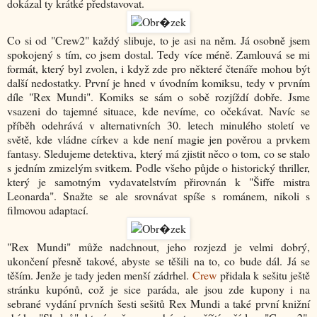
dokázal ty krátké představovat.
Co si od "Crew2" každý slibuje, to je asi na něm. Já osobně jsem
spokojený s tím, co jsem dostal. Tedy více méně. Zamlouvá se mi
formát, který byl zvolen, i když zde pro některé čtenáře mohou být
další nedostatky. První je hned v úvodním komiksu, tedy v prvním
díle "Rex Mundi". Komiks se sám o sobě rozjíždí dobře. Jsme
vsazeni do tajemné situace, kde nevíme, co očekávat. Navíc se
příběh odehrává v alternativních 30. letech minulého století ve
světě, kde vládne církev a kde není magie jen pověrou a prvkem
fantasy. Sledujeme detektiva, který má zjistit něco o tom, co se stalo
s jedním zmizelým svitkem. Podle všeho půjde o historický thriller,
který je samotným vydavatelstvím přirovnán k "Šifře mistra
Leonarda". Snažte se ale srovnávat spíše s románem, nikoli s
filmovou adaptací.
"Rex Mundi" může nadchnout, jeho rozjezd je velmi dobrý,
ukončení přesně takové, abyste se těšili na to, co bude dál. Já se
těším. Jenže je tady jeden menší zádrhel.
Crew
přidala k sešitu ještě
stránku kupónů, což je sice paráda, ale jsou zde kupony i na
sebrané vydání prvních šesti sešitů Rex Mundi a také první knižní