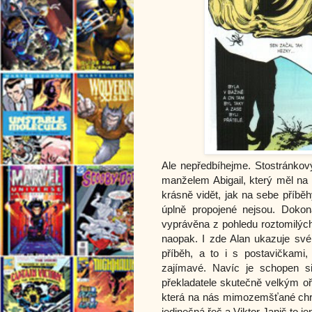
Ale nepředbíhejme. Stostránkový
manželem Abigail, který měl na
krásně vidět, jak na sebe příběh
úplně propojené nejsou. Dokon
vyprávěna z pohledu roztomilýc
naopak. I zde Alan ukazuje své 
příběh, a to i s postavičkami
zajímavé. Navíc je schopen s
překladatele skutečně velkým oří
která na nás mimozemšťané chrlí
jedinečná řeč a Viktor Janiš to je