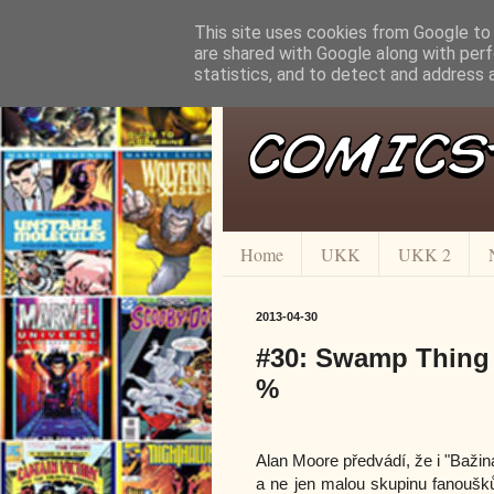
This site uses cookies from Google to d
are shared with Google along with perf
statistics, and to detect and address 
Home
UKK
UKK 2
2013-04-30
#30: Swamp Thing -
%
Alan Moore předvádí, že i "Baž
a ne jen malou skupinu fanoušk