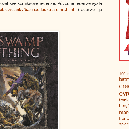
ňoval své komiksové recenze. Původně recenze vyšla
eb.cz/clanky/bazinac-laska-a-smrt.html
(recenze je
100 n
bat
cr
ev
frank
herg
man
front
spid