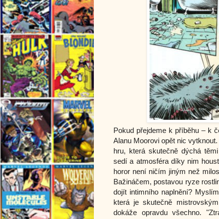
Pokud přejdeme k příběhu – k č
Alanu Moorovi opět nic vytknout
hru, která skutečně dýchá těmi 
sedí a atmosféra díky nim houst
horor není ničím jiným než milo
Bažináčem, postavou ryze rostli
dojít intimního naplnění? Myslím
která je skutečně mistrovský
dokáže opravdu všechno. "Zt