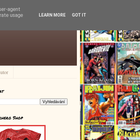
user-agent
erate usage
LEARN MORE
GOT IT
utor
at
rhero Shop