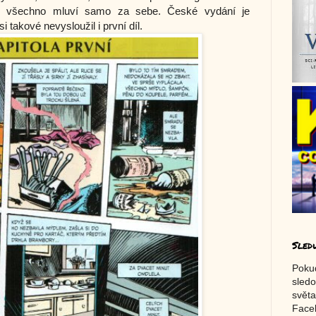
le všechno mluví samo za sebe. České vydání je
 takové nevysloužil i první díl.
Sled
Poku
sledo
světa
Faceb