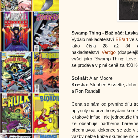
Swamp Thing - Bažináč: Láska
Vydalo nakladatelství
BB/art
ve s
jako čísla 28 až 34 
nakladatelství
Vertigo
(dospělej
vyšel jako "Swamp Thing: Love
se prodává v plné ceně za 499 K
Scénář:
Alan Moore
Kresba:
Stephen Bissette, John 
a Ron Randall
Cena se nám od prvního dílu troc
uplynuly od prvního vydání komi
k takové inflaci, ale jednoduše tí
že obsahuje nádherně barevné
předmluvou, dokonce se zde v zá
vazby nelze knize skutečně nic v