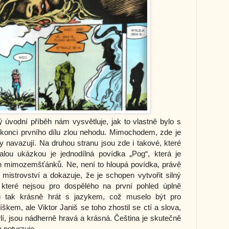
 úvodní příběh nám vysvětluje, jak to vlastně bylo s
 konci prvního dílu zlou nehodu. Mimochodem, zde je
y navazují. Na druhou stranu jsou zde i takové, které
alou ukázkou je jednodílná povídka „Pog“, která je
h mimozemšťánků. Ne, není to hloupá povídka, právě
mistrovství a dokazuje, že je schopen vytvořit silný
, které nejsou pro dospělého na první pohled úplně
i tak krásně hrát s jazykem, což muselo být pro
škem, ale Viktor Janiš se toho zhostil se ctí a slova,
, jsou nádherně hravá a krásná. Čeština je skutečně
n potvrzuje.