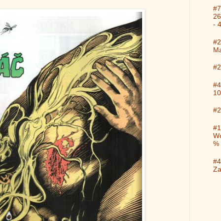
#7
26
- 
#2
Ma
#2
#4
10
#2
#1
Wo
%
#4
Za