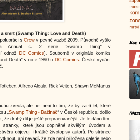
supe
trans
kom
zone
mrtví
 a smrt (Swamp Thing: Love and Death)
polupráci s
Crew
v pevné vazbě 2009. Původně vyšlo
Kde 
a Annual č. 2 série "Swamp Thing" v
ší odnož
DC Comics
). Souborně v originále komiks
 and Death" v roce 1990 u
DC Comics
. České vydání
č.
Totleben, Alfredo Alcala, Rick Veitch, Shawn McManus
hu zvedla, ale ne, není to tím, že by za 6 let, které
ksu „
Swamp Thing - Bažináč
“ v České republice, došlo
(Nej
m, že druhý díl je ještě propracovanější. Je to dáno tím,
 stránky, které jsou doplněné skvělým úvodem a
věru objevují i krátké životopisy autorů. Po stránce
ytknout, ani nevadí, že zde není přiložena galerie nebo