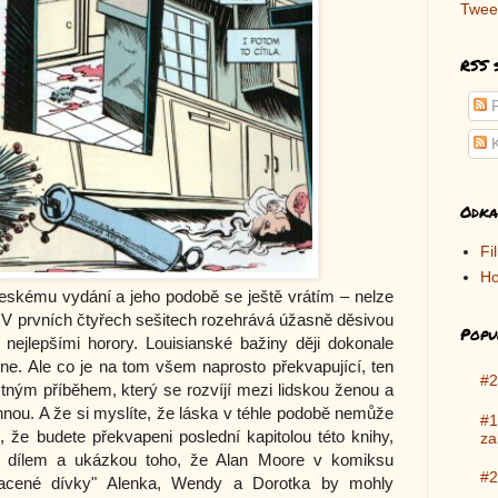
Twee
RSS 
P
K
Odka
Fi
Ho
eskému vydání a jeho podobě se ještě vrátím – nelze
. V prvních čtyřech sešitech rozehrává úžasně děsivou
Popu
nejlepšími horory. Louisianské bažiny ději dokonale
ne. Ale co je na tom všem naprosto překvapující, ten
#2
stným příběhem, který se rozvíjí mezi lidskou ženou a
nnou. A že si myslíte, že láska v téhle podobě nemůže
#1
, že budete překvapeni poslední kapitolou této knihy,
za
m dílem a ukázkou toho, že Alan Moore v komiksu
#2
racené dívky" Alenka, Wendy a Dorotka by mohly