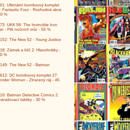
01: Ultimátní komiksový komplet
: Fantastic Four - Rozhodná akce
40 %
73: UKK 58: The Invincible Iron
n - Pět nočních můr - 55 %
152: The New 52 - Young Justice
18: Zámek a klíč 2: Hlavohrátky -
0 %
149: The New 52 - Batman
612: DC komiksový komplet 27:
nder Woman - Ztracený ráj - 45
10: Batman Detective Comics 2:
strašovací taktiky - 30 %