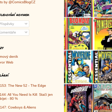
ts by @ComicsBlogCZ
sledování novinek
říspěvky
omentáře
zy
lmový deník
ror Web
lární
153: The New 52 - The Edge
144: All You Need Is Kill: Stačí jen
bíjet - 80 %
147: Cowboys & Aliens