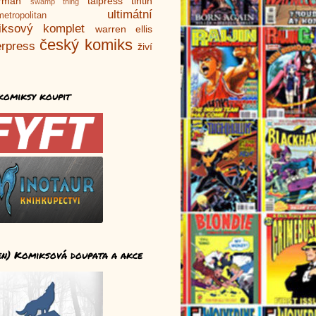
rman
talpress
tintin
swamp thing
ultimátní
metropolitan
iksový komplet
warren ellis
český komiks
rpress
živí
komiksy koupit
en) Komiksová doupata a akce