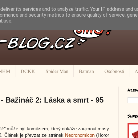
eliver its services and to analyze traffic. Your IP address and 
ormance and security metrics to ensure quality of service, gen
abuse.
NHM
DCKK
Spider-Man
Batman
Osobnosti
A
Hled
 Bažináč 2: Láska a smrt - 95
Supe
ináč" může být komiksem, který dokáže zaujmout masy
ů. Článek je převzat ze stránek
Necronomicon
(Horor