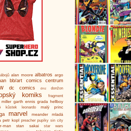
albatros
alan moore
argo
ábojů
man
bb/art
comics centrum
ew
dc comics
donžon
dmz
ropský komiks
fragment
 miller
garth ennis
grada
hellboy
é
malý princ
kůstek
leonardo
marvel
ga
meander
mladá
a
petr kopl
preacher
pupíky
sin city
er-man
stan sakai
star wars