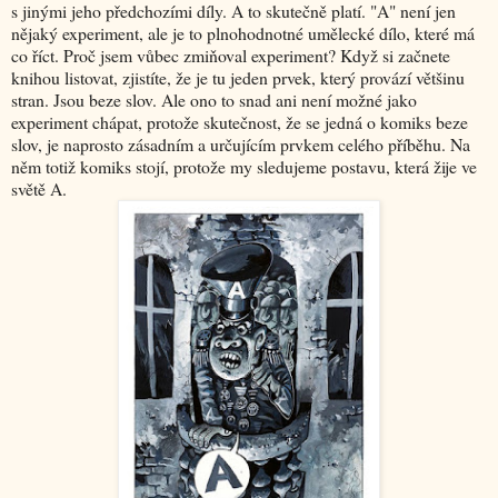
s jinými jeho předchozími díly. A to skutečně platí. "A" není jen
nějaký experiment, ale je to plnohodnotné umělecké dílo, které má
co říct. Proč jsem vůbec zmiňoval experiment? Když si začnete
knihou listovat, zjistíte, že je tu jeden prvek, který provází většinu
stran. Jsou beze slov. Ale ono to snad ani není možné jako
experiment chápat, protože skutečnost, že se jedná o komiks beze
slov, je naprosto zásadním a určujícím prvkem celého příběhu. Na
něm totiž komiks stojí, protože my sledujeme postavu, která žije ve
světě A.