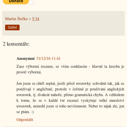
Martin Štefko
v
5:34
Sdílet
2 komentáře:
Anonymní
31/12/16 11:41
Zase výborná recenze, se vším souhlasím - hlavně ta kresba je
prostě výborná.
Jen jsem se chtěl zeptat, jestli píšeš uvozovky schválně tak, jak se
používají v angličtině, protože v češtině je používání anglických
uvozovek, tj. dvakrát nahoře, přímo gramatická chyba. A vzhledem
k tomu, že se v každé tvé recenzi vyskytuje velké množství
uvozovek, nemohl jsem si toho nevšimnout. Neber to nijak zle, jen
se ptám. :)
Odpovědět