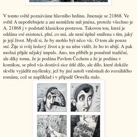
V tomto světě poznáváme hlavního hrdinu. Jmenuje se 21868. Ve
světě A nepotřebujete a ani nemůžete mít jména, protože všechno je
A. 21868 j v podstatě klasickou postavou. Takovou tou, která je
oddána své existenci, plní, co má, ale není úplně smířena s tím, jaký
je její život. Myslí si, že by mohlo být něco víc. O tom ale pouze
sní. Žije si svůj šedavý život a je na něm vidět, že ho to ubíjí. A pak
možná přijde nějaký impuls. Ano, ten příběh je poměrně tradiční,
ale díky tomu, že je podána Pavlem Čechem a že je podána v
komiksu, se před vás dostává sice útlé dílo, ale dílo, které dokáže
skvěle vyjádřit myšlenky, jež by jiní autoři vměstnali do rozsáhlého
románu, což se například i v případě Orwella stalo.