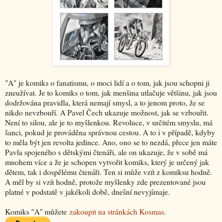
"A" je komiks o fanatismu, o moci lidí a o tom, jak jsou schopni ji
zneužívat. Je to komiks o tom, jak menšina utlačuje většinu, jak jsou
dodržována pravidla, která nemají smysl, a to jenom proto, že se
nikdo nevzbouří. A Pavel Čech ukazuje možnost, jak se vzbouřit.
Není to silou, ale je to myšlenkou. Revoluce, v určitém smyslu, má
šanci, pokud je prováděna správnou cestou. A to i v případě, kdyby
to měla být jen revolta jedince. Ano, ono se to nezdá, přece jen máte
Pavla spojeného s dětskými čtenáři, ale on ukazuje, že v sobě má
mnohem více a že je schopen vytvořit komiks, který je určený jak
dětem, tak i dospělému čtenáři. Ten si může vzít z komiksu hodně.
A měl by si vzít hodně, protože myšlenky zde prezentované jsou
platné v podstatě v jakékoli době, dnešní nevyjímaje.
Komiks "A" můžete
zakoupit na stránkách Kosmas
.