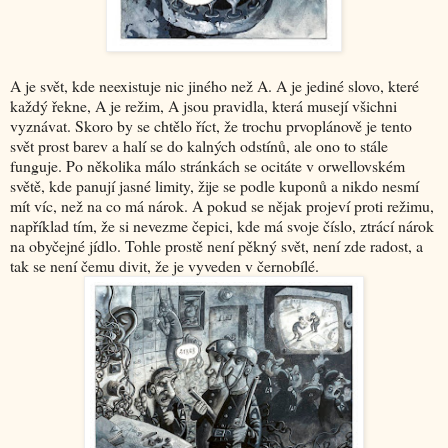
A je svět, kde neexistuje nic jiného než A. A je jediné slovo, které
každý řekne, A je režim, A jsou pravidla, která musejí všichni
vyznávat. Skoro by se chtělo říct, že trochu prvoplánově je tento
svět prost barev a halí se do kalných odstínů, ale ono to stále
funguje. Po několika málo stránkách se ocitáte v orwellovském
světě, kde panují jasné limity, žije se podle kuponů a nikdo nesmí
mít víc, než na co má nárok. A pokud se nějak projeví proti režimu,
například tím, že si nevezme čepici, kde má svoje číslo, ztrácí nárok
na obyčejné jídlo. Tohle prostě není pěkný svět, není zde radost, a
tak se není čemu divit, že je vyveden v černobílé.