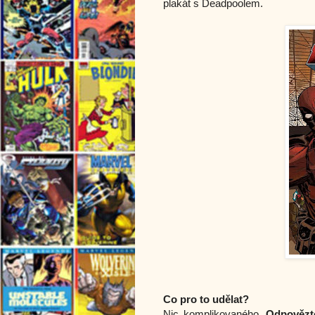
plakát s Deadpoolem.
Co pro to udělat?
Nic komplikovaného.
Odpovězte