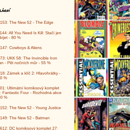
lární
153: The New 52 - The Edge
144: All You Need Is Kill: Stačí jen
bíjet - 80 %
147: Cowboys & Aliens
73: UKK 58: The Invincible Iron
n - Pět nočních můr - 55 %
18: Zámek a klíč 2: Hlavohrátky -
0 %
01: Ultimátní komiksový komplet
: Fantastic Four - Rozhodná akce
40 %
152: The New 52 - Young Justice
149: The New 52 - Batman
612: DC komiksový komplet 27: