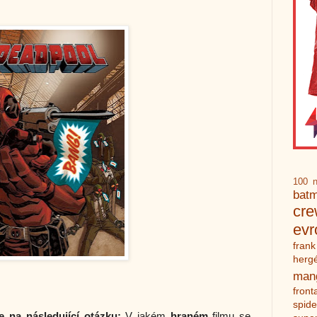
100 n
bat
cr
ev
frank
herg
man
front
spid
 na následující otázku:
V jakém
hraném
filmu se