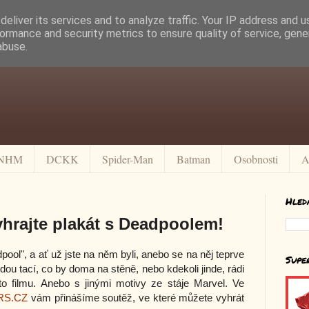
eliver its services and to analyze traffic. Your IP address and 
ormance and security metrics to ensure quality of service, gen
abuse.
NHM
DCKK
Spider-Man
Batman
Osobnosti
A
Hled
hrajte plakát s Deadpoolem!
ool", a ať už jste na něm byli, anebo se na něj teprve
Supe
dou tací, co by doma na stěně, nebo kdekoli jinde, rádi
to filmu. Anebo s jinými motivy ze stáje Marvel. Ve
RS.CZ
vám přinášíme soutěž, ve které můžete vyhrát