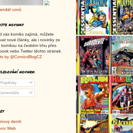
ujte novinky
d vás komiks zajímá, můžete
vat nové články, ale i novinky ze
 komiksu na českém trhu přes
ook nebo Twitter těchto stránek.
ts by @ComicsBlogCZ
sledování novinek
říspěvky
omentáře
zy
lmový deník
ror Web