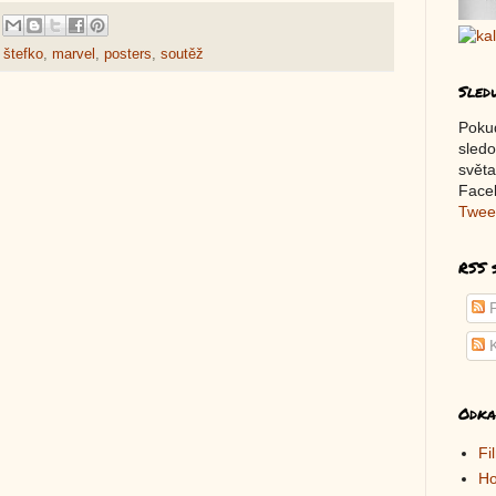
 štefko
,
marvel
,
posters
,
soutěž
Sled
Poku
sledo
světa
Faceb
Twee
RSS 
P
K
Odka
Fi
Ho