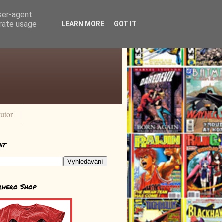
user-agent
erate usage
LEARN MORE
GOT IT
utor
at
rhero Shop