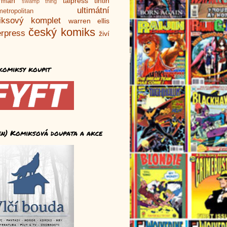
rman
talpress
tintin
swamp thing
ultimátní
metropolitan
iksový komplet
warren ellis
český komiks
rpress
živí
komiksy koupit
en) Komiksová doupata a akce