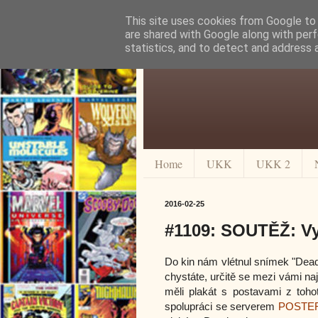
This site uses cookies from Google to d
are shared with Google along with perf
statistics, and to detect and address 
Home
UKK
UKK 2
2016-02-25
#1109: SOUTĚŽ: Vy
Do kin nám vlétnul snímek "Deadp
chystáte, určitě se mezi vámi naj
měli plakát s postavami z toho
spolupráci se serverem
POSTE