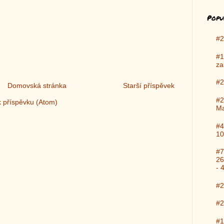
Popu
#2
#1
za
#2
Domovská stránka
Starší příspěvek
#2
 příspěvku (Atom)
Ma
#4
10
#7
26
- 
#2
#2
#1