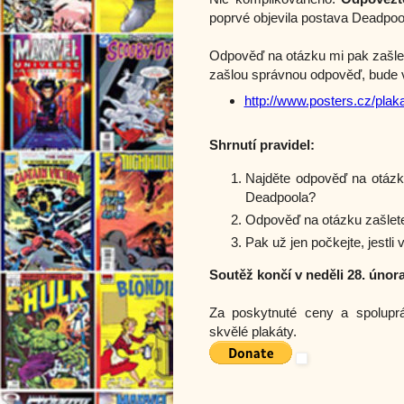
poprvé objevila postava Deadpoo
Odpověď na otázku mi pak zašle
zašlou správnou odpověď, bude vy
http://www.posters.cz/pla
Shrnutí pravidel:
Najděte odpověď na otáz
Deadpoola?
Odpověď na otázku zašlet
Pak už jen počkejte, jestli
Soutěž končí v neděli 28. února
Za poskytnuté ceny a spolupr
skvělé plakáty.