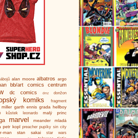
albatros
alan moore
argo
ábojů
man
bb/art
comics centrum
ew
dc comics
donžon
dmz
ropský komiks
fragment
 miller
garth ennis
grada
hellboy
é
malý princ
kůstek
leonardo
marvel
ga
meander
mladá
a
petr kopl
preacher
pupíky
sin city
er-man
stan sakai
star wars