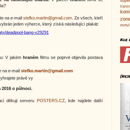
supe
la?
trans
kom
te na e-mail
stefko.martin@gmail.com
. Ze všech, kteří
zone
brán jeden výherce, který získá následující plakát:
mrtví
katy/deadpool-bang-v29291
Kde 
ku: V jakém
hraném
filmu se poprvé objevila postava
e na e-mail
stefko.martin@gmail.com
(Nej
 vyhrajete právě vy
 2016 o půlnoci.
áci děkuji serveru
POSTERS.CZ
, kde najdete další