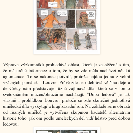
Výprava výzkumníků prohledává oblast, která je zasněžená s tím,
že má určité informace o tom, že by se zde měla nacházet nějaká
aglomerace. To se nakonec potvrdí, protože najdou jednu z velmi
vzácných památek - Louvre. Právě zde se odehrává většina děje a
de Crécy nám představuje různá zajímavá díla, která se v tomto
světoznámém muzeu/obrazárně nacházejí. "Doba ledová" je tak
vlastně i prohlídkou Louvru, protože se zde skutečně jednotlivá
umělecká díla vyskytují a hrají zásadní roli. Na základě série obrazů
od různých umělců je vytvářena skupinou badatelů alternativní
historie toho, jak oni podle uměleckých děl vidí lidstvo před dobou
ledovou.