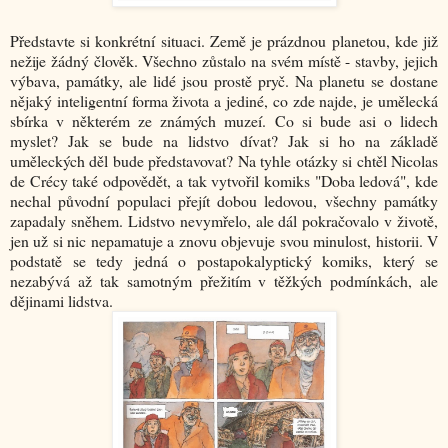
Představte si konkrétní situaci. Země je prázdnou planetou, kde již
nežije žádný člověk. Všechno zůstalo na svém místě - stavby, jejich
výbava, památky, ale lidé jsou prostě pryč. Na planetu se dostane
nějaký inteligentní forma života a jediné, co zde najde, je umělecká
sbírka v některém ze známých muzeí. Co si bude asi o lidech
myslet? Jak se bude na lidstvo dívat? Jak si ho na základě
uměleckých děl bude představovat? Na tyhle otázky si chtěl Nicolas
de Crécy také odpovědět, a tak vytvořil komiks "Doba ledová", kde
nechal původní populaci přejít dobou ledovou, všechny památky
zapadaly sněhem. Lidstvo nevymřelo, ale dál pokračovalo v životě,
jen už si nic nepamatuje a znovu objevuje svou minulost, historii. V
podstatě se tedy jedná o postapokalyptický komiks, který se
nezabývá až tak samotným přežitím v těžkých podmínkách, ale
dějinami lidstva.