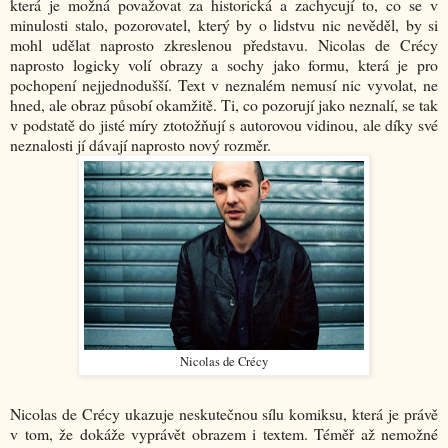
která je možná považovat za historická a zachycují to, co se v
minulosti stalo, pozorovatel, který by o lidstvu nic nevěděl, by si
mohl udělat naprosto zkreslenou představu. Nicolas de Crécy
naprosto logicky volí obrazy a sochy jako formu, která je pro
pochopení nejjednodušší. Text v neznalém nemusí nic vyvolat, ne
hned, ale obraz působí okamžitě. Ti, co pozorují jako neznalí, se tak
v podstatě do jisté míry ztotožňují s autorovou vidinou, ale díky své
neznalosti jí dávají naprosto nový rozměr.
Nicolas de Crécy
Nicolas de Crécy ukazuje neskutečnou sílu komiksu, která je právě
v tom, že dokáže vyprávět obrazem i textem. Téměř až nemožné