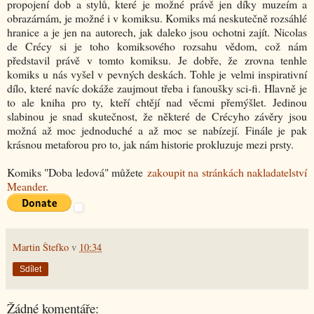
propojení dob a stylů, které je možné právě jen díky muzeím a
obrazárnám, je možné i v komiksu. Komiks má neskutečně rozsáhlé
hranice a je jen na autorech, jak daleko jsou ochotni zajít. Nicolas
de Crécy si je toho komiksového rozsahu vědom, což nám
představil právě v tomto komiksu. Je dobře, že zrovna tenhle
komiks u nás vyšel v pevných deskách. Tohle je velmi inspirativní
dílo, které navíc dokáže zaujmout třeba i fanoušky sci-fi. Hlavně je
to ale kniha pro ty, kteří chtějí nad věcmi přemýšlet. Jedinou
slabinou je snad skutečnost, že některé de Crécyho závěry jsou
možná až moc jednoduché a až moc se nabízejí. Finále je pak
krásnou metaforou pro to, jak nám historie prokluzuje mezi prsty.
Komiks "Doba ledová" můžete
zakoupit na stránkách nakladatelství
Meander
.
Martin Štefko
v
10:34
Sdílet
Žádné komentáře: