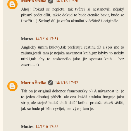
Martin Štefko
14/1/16 17:26
Ahoj! Pokud se nepletu, tak tvůrci si nestanovili nějaký
přesný počet dílů, takže dokud to bude čtenáře bavit, bude se
i tvořit :-) Sedmý díl je zatím aktuální v češtině i originále.
Mattes
14/1/16 17:51
Anglicky umim kulovy,tak preferuju cestinu :D a spis me to
zajima,jestli tam je nejaka navaznost knih,ptz kdyby to nekdy
utipli,tak aby to neskoncilo jako jiz spousta knih - bez
zaveru... :)
Martin Štefko
14/1/16 17:52
Tak on je originál dokonce francouzsky :-) A návaznost je, je
to jeden dlouhej příběh. ale ona každá stránka funguje jako
strip, ale stejně budeš chtít další knihu, protože chceš vědět,
jak se bude příběh vyvíjet, ten vývoj tam je.
Mattes
14/1/16 17:55