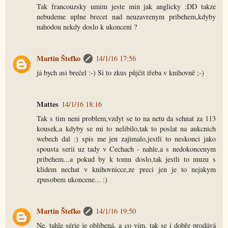
Tak francouzsky umim jeste min jak anglicky :DD takze
nebudeme uplne brecet nad neuzavrenym pribehem,kdyby
nahodou nekdy doslo k ukonceni ?
Martin Štefko
14/1/16 17:56
já bych asi brečel :-) Si to zkus půjčit třeba v knihovně ;-)
Mattes
14/1/16 18:16
Tak s tim neni problem,vzdyt se to na netu da sehnat za 113
kousek,a kdyby se mi to nelibilo,tak to poslat na aukcnich
webech dal :) spis me jen zajimalo,jestli to neskonci jako
spousta serii uz tady v Cechach - nahle,a s nedokoncenym
pribehem...a pokud by k tomu doslo,tak jestli to muzu s
klidem nechat v knihovnicce,ze preci jen je to nejakym
zpusobem ukoncene... :)
Martin Štefko
14/1/16 19:50
Ne, tahle série je oblíbená, a co vím, tak se i dobře prodává