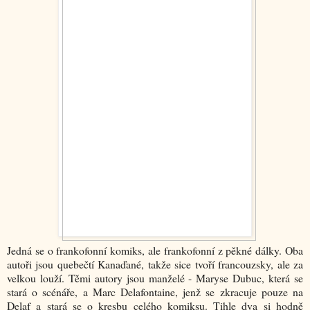
Jedná se o frankofonní komiks, ale frankofonní z pěkné dálky. Oba
autoři jsou quebečtí Kanaďané, takže sice tvoří francouzsky, ale za
velkou louží. Těmi autory jsou manželé - Maryse Dubuc, která se
stará o scénáře, a Marc Delafontaine, jenž se zkracuje pouze na
Delaf a stará se o kresbu celého komiksu. Tihle dva si hodně