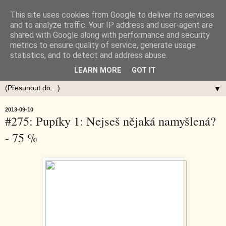
This site uses cookies from Google to deliver its services
and to analyze traffic. Your IP address and user-agent are
shared with Google along with performance and security
metrics to ensure quality of service, generate usage
statistics, and to detect and address abuse.
LEARN MORE
GOT IT
▼
2013-09-10
#275: Pupíky 1: Nejseš nějaká namyšlená?
- 75 %