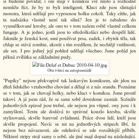
si budeme povídat, i oni mají v komiksu své místo a rozhodně
nemůžu říct, že by to byli inteligenti. Kluci zde jsou slintající
monstra, která udělají pro vyprsenou holku cokoli. Taky cítíte, jak
ta nadsázka vlastně není tak silná? Jen je to zabaleno do
vyumělkované kresby, ale ono to v tom našem světě vlastně celkem
funguje. A je jedno, jestli jsou to středoškoláci nebo dospělí lidé.
Jakmile je ženská kost, umí používat prsa, zadek, i zbytek těla, tak
chlap se stává zombie, akorát s tím rozdílem, že nechtějí vnitřnosti,
ale sex. I pro jediný její pohled udělají všechno. Jsme pořád jen
pěkná zvířátka se základními pudy.
Oba tvůrci na autogramiádě
"Pupíky" nejsou překvapivě tak laskavým komiksem, ale jdou na
dřeň lidského vztahového chování a dělají si z nás srandu. Poznáme
se v tom, jak se chovají holky, nebo kluci v komiksu. Jsme prostě
takoví. A já jsem rád, že se sami sobě dovedeme zasmát. Scénáře
jednotlivých epizod jsou trefné, ale nejsou jen vtipné, ony jsou i k
zamyšlení. Textu ale dodává to správné kouzlo kresba, skvěle
stylizovaná, skvěle barevně zvládnutá. Práce dvou lidí, kteří jsou
skvěle propojení. Navíc se mi na jednotlivých stripech líbí, že
nejsou bez návaznosti, ale odehrává se zde rozsáhlejší příběh.
Některé stripy stojí samy o sobě, ale jiné mají dopad na následující.