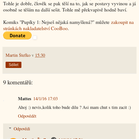
Tohle je dobře, člověk se pak těší na to, jak se postavy vyvinou a já
osobně se těším na další sešit. Tohle mě překvapivě hodně baví.
Komiks "Pupíky 1: Nejseš nějaká namyšlená?" můžete
zakoupit na
stránkách nakladatelství CooBoo
.
Martin Štefko
v
15:30
Sdílet
9 komentářů:
Mattes
14/1/16 17:03
Ahoj :) nevis,kolik toho bude dilu ? Asi mam chut s tim zacit :)
Odpovědět
Odpovědi