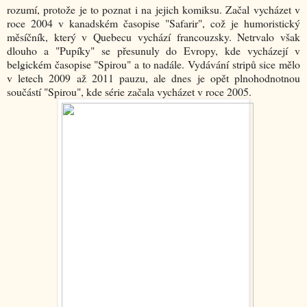
rozumí, protože je to poznat i na jejich komiksu. Začal vycházet v
roce 2004 v kanadském časopise "Safarir", což je humoristický
měsíčník, který v Quebecu vychází francouzsky. Netrvalo však
dlouho a "Pupíky" se přesunuly do Evropy, kde vycházejí v
belgickém časopise "Spirou" a to nadále. Vydávání stripů sice mělo
v letech 2009 až 2011 pauzu, ale dnes je opět plnohodnotnou
součástí "Spirou", kde série začala vycházet v roce 2005.