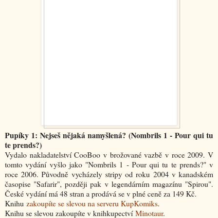
Pupíky 1: Nejseš nějaká namyšlená? (Nombrils 1 - Pour qui tu
te prends?)
Vydalo nakladatelství CooBoo v brožované vazbě v roce 2009. V
tomto vydání vyšlo jako "Nombrils 1 - Pour qui tu te prends?" v
roce 2006. Původně vycházely stripy od roku 2004 v kanadském
časopise "Safarir", později pak v legendárním magazínu "Spirou".
České vydání má 48 stran a prodává se v plné ceně za 149 Kč.
Knihu
zakoupíte se slevou na serveru KupKomiks
.
Knihu se slevou zakoupíte v knihkupectví
Minotaur
.