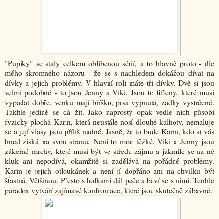
"Pupíky" se staly celkem oblíbenou sérií, a to hlavně proto - dle
mého skromného názoru - že se s nadhledem dokážou dívat na
dívky a jejich problémy. V hlavní roli máte tři dívky. Dvě si jsou
velmi podobné - to jsou Jenny a Viki. Jsou to fifleny, které musí
vypadat dobře, venku mají bříško, prsa vypnutá, zadky vystrčené.
Takhle jedině se dá žít. Jako naprostý opak vedle nich působí
fyzicky plochá Karin, která neustále nosí dlouhé kalhoty, nemaluje
se a její vlasy jsou příliš nudné. Jasně, že to bude Karin, kdo si vás
hned získá na svou stranu. Není to moc těžké. Viki a Jenny jsou
zákeřné mrchy, které musí být ve středu zájmu a jakmile se na ně
kluk ani nepodívá, okamžitě si zadělává na pořádné problémy.
Karin je jejich otloukánek a není jí dopřáno ani na chvilku být
šťastná. Většinou. Přesto s holkami dál peče a baví se s nimi. Tenhle
paradox vytváří zajímavé konfrontace, které jsou skutečně zábavné.