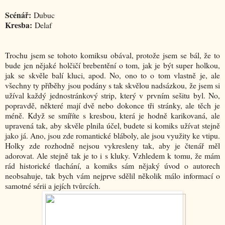
Scénář:
Dubuc
Kresba:
Delaf
Trochu jsem se tohoto komiksu obával, protože jsem se bál, že to
bude jen nějaké holčičí brebentění o tom, jak je být super holkou,
jak se skvěle balí kluci, apod. No, ono to o tom vlastně je, ale
všechny ty příběhy jsou podány s tak skvělou nadsázkou, že jsem si
užíval každý jednostránkový strip, který v prvním sešitu byl. No,
popravdě, některé mají dvě nebo dokonce tři stránky, ale těch je
méně. Když se smíříte s kresbou, která je hodně karikovaná, ale
upravená tak, aby skvěle plnila účel, budete si komiks užívat stejně
jako já. Ano, jsou zde romantické bláboly, ale jsou využity ke vtipu.
Holky zde rozhodně nejsou vykresleny tak, aby je čtenář měl
adorovat. Ale stejně tak je to i s kluky. Vzhledem k tomu, že mám
rád historické tlachání, a komiks sám nějaký úvod o autorech
neobsahuje, tak bych vám nejprve sdělil několik málo informací o
samotné sérii a jejích tvůrcích.