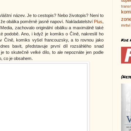
supe
trans
kom
zvláštní název. Je to cestopis? Nebo životopis? Není to
zone
 že obálka poměrně jasně napoví. Nakladatelství
Plus
,
mrtví
s Media, zachovalo originální obálku a maximálně také
ské podobě. Ano, i když je komiks o Číně, nakreslil ho
Kde 
 v Číně, komiks vyšel francouzsky, a to rovnou jako
 dnes bavit, představuje první díl rozsáhlého snad
e to skutečně velké dílo, to ale nepoznáte jen podle
ho, co je obsahem.
(Nej