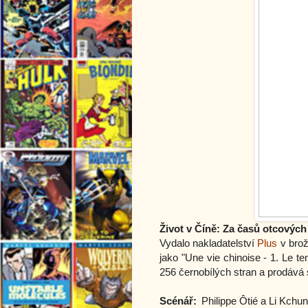
Život v Číně: Za časů otcových 
Vydalo nakladatelství
Plus
v brož
jako "Une vie chinoise - 1. Le t
256 černobílých stran a prodává 
Scénář:
Philippe Ôtié a
Li Kchu