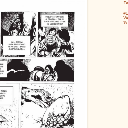
Za
#1
Wo
%