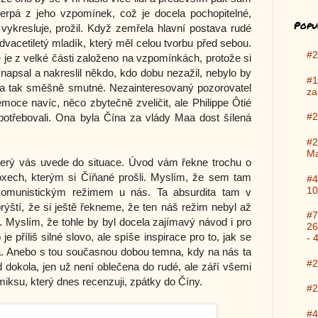
rpá z jeho vzpomínek, což je docela pochopitelné,
Popu
vykresluje, prožil. Když zemřela hlavní postava rudé
dvacetiletý mladík, který měl celou tvorbu před sebou.
#2
ré je z velké části založeno na vzpomínkách, protože si
 napsal a nakreslil někdo, kdo dobu nezažil, nebylo by
#1
cké a tak směšně smutné. Nezainteresovaný pozorovatel
za
 emoce navíc, něco zbytečně zveličit, ale
Philippe Ôtié
#2
otřebovali. Ona byla Čína za vlády Maa dost šílená
#2
Ma
terý vás uvede do situace. Úvod vám řekne trochu o
doxech, kterým si Číňané prošli. Myslím, že sem tam
#4
10
komunistickým režimem u nás. Ta absurdita tam v
ští, že si ještě řekneme, že ten náš režim nebyl až
#7
. Myslím, že tohle by byl docela zajímavý návod i pro
26
e příliš silné slovo, ale spíše inspirace pro to, jak se
- 
a. Anebo s tou současnou dobou temna, kdy na nás ta
#2
 dokola, jen už není oblečena do rudé, ale září všemi
ksu, který dnes recenzuji, zpátky do Číny.
#2
#4