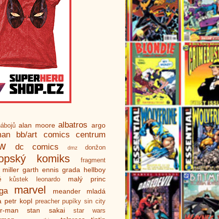
albatros
alan moore
argo
ábojů
man
bb/art
comics centrum
ew
dc comics
donžon
dmz
ropský komiks
fragment
 miller
garth ennis
grada
hellboy
é
malý princ
kůstek
leonardo
marvel
ga
meander
mladá
a
petr kopl
preacher
pupíky
sin city
er-man
stan sakai
star wars