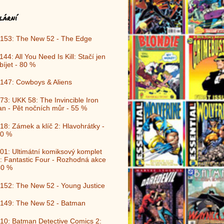
lární
153: The New 52 - The Edge
144: All You Need Is Kill: Stačí jen
bíjet - 80 %
147: Cowboys & Aliens
73: UKK 58: The Invincible Iron
n - Pět nočních můr - 55 %
18: Zámek a klíč 2: Hlavohrátky -
0 %
01: Ultimátní komiksový komplet
: Fantastic Four - Rozhodná akce
40 %
152: The New 52 - Young Justice
149: The New 52 - Batman
10: Batman Detective Comics 2: