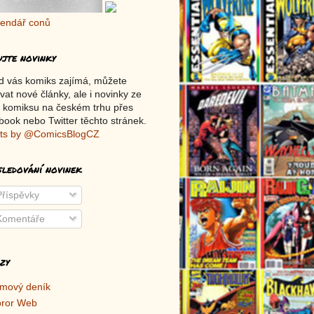
ujte novinky
d vás komiks zajímá, můžete
vat nové články, ale i novinky ze
 komiksu na českém trhu přes
ook nebo Twitter těchto stránek.
ts by @ComicsBlogCZ
sledování novinek
říspěvky
omentáře
zy
lmový deník
ror Web