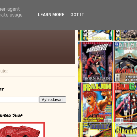
user-agent
erate usage
LEARN MORE
GOT IT
utor
at
rhero Shop