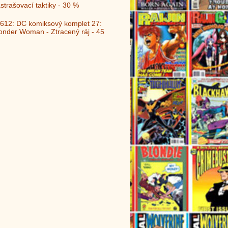
strašovací taktiky - 30 %
612: DC komiksový komplet 27:
nder Woman - Ztracený ráj - 45