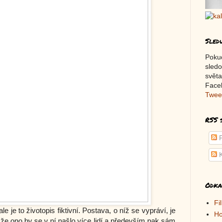
Sled
Poku
sledo
světa
Faceb
Twee
RSS 
P
K
Odka
Fi
le je to životopis fiktivní. Postava, o níž se vypráví, je
Ho
že ono by se v ní našlo více lidí a především pak sám