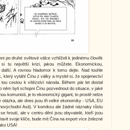
ni po druhé světové válce vzhlíželi k jedinému člověk
si tu největší krizi, jakou můžete. Ekonomickou,
u další. A rovnou hladomor k tomu dejte. Nad touhle
, který vytáhl Čínu z války a myslel si, že spojenectví
ou cestou k vítězství národa. Během pár let dostal
 po něm byli schopni Čínu pozvednout do situace, v jaké
nou komunisti, je to ekonomický gigant, to prostě nelze
 je otázka, ale dnes jsou tři velké ekonomiky - USA, EU
Jihovýchodní Asii). V komiksu ale žádné náznaky růstu
se hroutí, ale v centru dění jsou obyvatelé, kteří jsou
 tavit svoje klíče, bude mít Čína na export více železné
 jako USA!