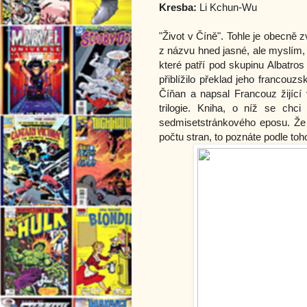
Kresba:
Li Kchun-Wu
"Život v Číně". Tohle je obecně 
z názvu hned jasné, ale myslím,
které patří pod skupinu Albatro
přiblížilo překlad jeho francouz
Číňan a napsal Francouz žijící
trilogie. Kniha, o níž se chci
sedmisetstránkového eposu. Že j
počtu stran, to poznáte podle to