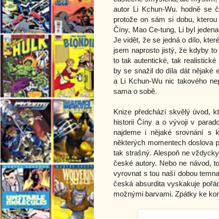
autor
Li Kchun-Wu. hodně se če
protože on sám si dobu, kterou 
Číny, Mao Ce-tung, Li byl jedena
Je vidět, že se jedná o dílo, kte
jsem naprosto jistý, že kdyby to
to tak autentické, tak realisti
by se snažil do díla dát nějaké
a
Li Kchun-Wu nic takového nep
sama o sobě.
Knize předchází skvělý úvod, k
historii Číny a o vývoji v para
najdeme i nějaké srovnání s 
některých momentech doslova prý
tak strašný. Alespoň ne vždycky
české autory. Nebo ne návod, to j
vyrovnat s tou naší dobou temn
česká absurdita vyskakuje pořád
možnými barvami. Zpátky ke komi