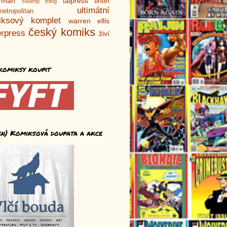
rman
talpress
tintin
swamp thing
ultimátní
metropolitan
iksový komplet
warren ellis
český komiks
rpress
živí
komiksy koupit
en) Komiksová doupata a akce