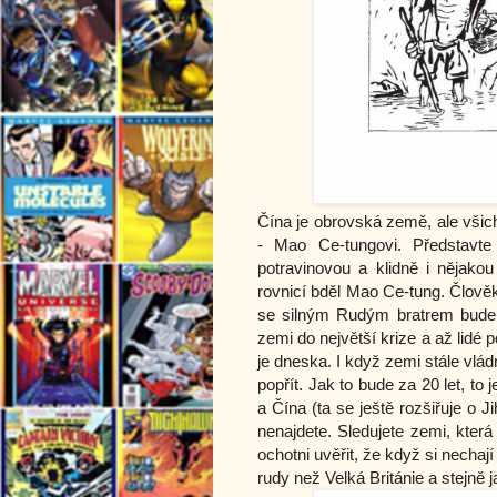
Čína je obrovská země, ale všich
- Mao Ce-tungovi. Představte 
potravinovou a klidně i nějako
rovnicí bděl Mao Ce-tung. Člověk
se silným Rudým bratrem bude t
zemi do největší krize a až lidé
je dneska. I když zemi stále vlád
popřít. Jak to bude za 20 let, to
a Čína (ta se ještě rozšiřuje o 
nenajdete. Sledujete zemi, která 
ochotni uvěřit, že když si nechají
rudy než Velká Británie a stejně