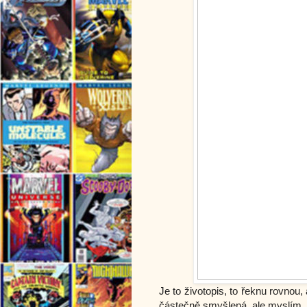
Je to životopis, to řeknu rovnou, a
částečně smyšlená, ale myslím, 