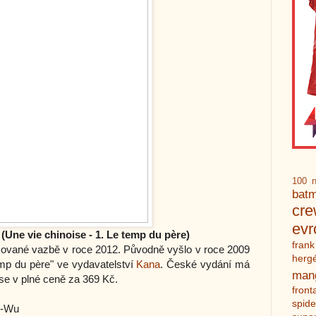
100 n
bat
cr
ev
(Une vie chinoise - 1. Le temp du père)
frank
ované vazbě v roce 2012. Původně vyšlo v roce 2009
herg
emp du père" ve vydavatelství
Kana
. České vydání má
man
se v plné ceně za 369 Kč.
front
spid
n-Wu