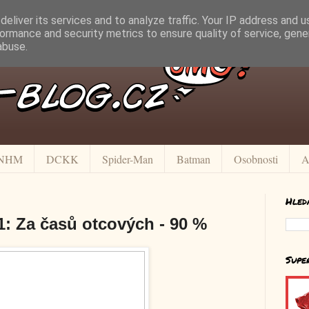
eliver its services and to analyze traffic. Your IP address and 
ormance and security metrics to ensure quality of service, gen
abuse.
NHM
DCKK
Spider-Man
Batman
Osobnosti
A
Hled
 1: Za časů otcových - 90 %
Supe