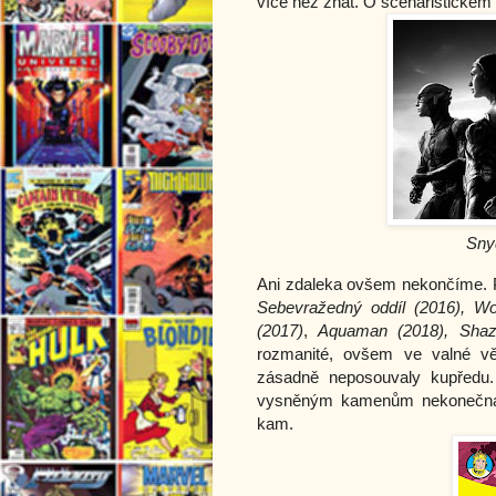
více než znát. O scenáristickém 
Sny
Ani zdaleka ovšem nekončíme. 
Sebevražedný oddíl (2016), W
(2017)
, 
Aquaman (2018), Shaz
rozmanité, ovšem ve valné vět
zásadně neposouvaly kupředu
vysněným kamenům nekonečna, 
kam. 