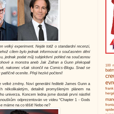
en velký experiment. Nejde totiž o standardní recenzi, 
jehož cílem bylo jednak informovat o současném dění 
, jednak podat můj subjektivní pohled na současnou 
Bohové a monstra aneb Jak Zafran a Gunn překopali 
100 n
ormě, nakonec však skončil na Comics-Blogu. Snad se 
bat
atřičně oceníte. Přeji hezké počtení!  
cr
ev
 velké změny. Noví generální ředitelé James Gunn a 
frank
ich několikaletým, detailně promyšleným plánem na 
herg
o univerza. Koncem ledna jsme dostali první nástřel 
man
fanouškům odprezentován ve videu “Chapter 1 - Gods 
front
se máme na co těšit! Nebo ne? 
spid