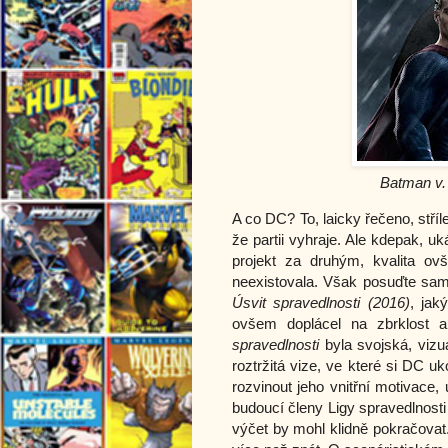
Batman v.
A co DC? To, laicky řečeno, stříl
že partii vyhraje. Ale kdepak, 
projekt za druhým, kvalita ov
neexistovala. Však posuďte sam
Úsvit spravedlnosti (2016)
, jak
ovšem doplácel na zbrklost a
spravedlnosti 
byla svojská, viz
roztržitá vize, ve které si DC 
rozvinout jeho vnitřní motivace
budoucí členy Ligy spravedlnosti
výčet by mohl klidně pokračovat.