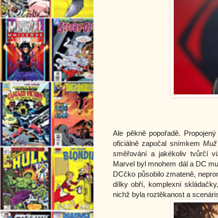
Ale pěkně popořadě. Propojený
oficiálně započal snímkem 
Muž 
směřování a jakékoliv tvůrčí vi
Marvel byl mnohem dál a DC mu n
DCčko působilo zmateně, nepromy
dílky obří, komplexní skládačky
nichž byla roztěkanost a scenári