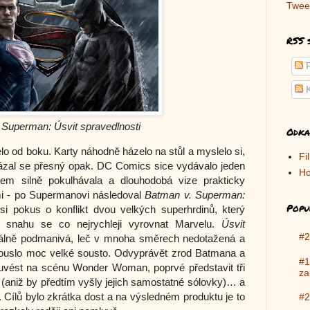
Twee
RSS 
P
K
 Superman: Úsvit spravedlnosti
Odka
elo od boku. Karty náhodně házelo na stůl a myslelo si, 
Fi
ukázal se přesný opak. DC Comics sice vydávalo jeden 
Ho
šem silně pokulhávala a dlouhodobá vize prakticky 
i - po Supermanovi následoval 
Batman v. Superman: 
Popu
ýsi pokus o konflikt dvou velkých superhrdinů, který 
 snahu se co nejrychleji vyrovnat Marvelu. 
Úsvit 
#2
uálně podmanivá, leč v mnoha směrech nedotažená a 
ukouslo moc velké sousto. Odvyprávět zrod Batmana a 
#1
, uvést na scénu Wonder Woman, poprvé představit tři 
za
 (aniž by předtím vyšly jejich samostatné sólovky)… a 
 Cílů bylo zkrátka dost a na výsledném produktu je to 
#2