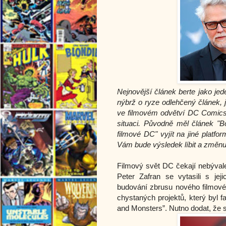
Nejnovější článek berte jako jed
nýbrž o ryze odlehčený článek, 
ve filmovém odvětví DC Comicsu
situaci. Původně měl článek "
filmové DC" vyjít na jiné platf
Vám bude výsledek líbit a změnu p
Filmový svět DC čekají nebývale
Peter Zafran se vytasili s jej
budování zbrusu nového filmovéh
chystaných projektů, který byl 
and Monsters”. Nutno dodat, že 