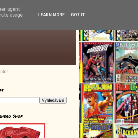
user-agent
erate usage
LEARN MORE
GOT IT
utor
at
rhero Shop