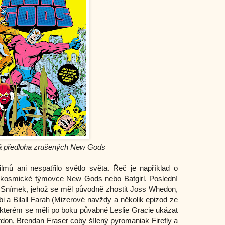
 předloha zrušených New Gods
mů ani nespatřilo světlo světa. Řeč je například o 
kosmické týmovce New Gods nebo Batgirl. Poslední 
Snímek, jehož se měl původně zhostit Joss Whedon, 
rbi a Bilall Farah (Mizerové navždy a několik epizod ze 
 kterém se měli po boku půvabné Leslie Gracie ukázat 
on, Brendan Fraser coby šílený pyromaniak Firefly a 