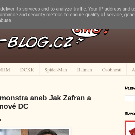
eliver its services and to analyze traffic. Your IP address and 
ormance and security metrics to ensure quality of service, gen
abuse.
NHM
DCKK
Spider-Man
Batman
Osobnosti
A
Hled
monstra aneb Jak Zafran a
lmové DC
Supe
a