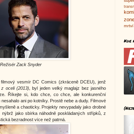
supe
trans
kom
zone
mrtví
Kde 
Režisér Zack Snyder
 filmový vesmír DC Comics (zkráceně DCEU), jenž 
z oceli (2013)
, byl jeden velký maglajz bez jasného 
ze. Říkejte si, kdo chce, co chce, ale konkurenční 
esahalo ani po kotníky. Prostě nebe a dudy. Filmové 
šleně a chaoticky. Projekty nevypadaly jako drobné 
(Nej
, nýbrž jako sbírka náhodně poskládaných střípků, z 
stická bezradnost více než patrná. 