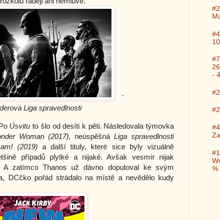
rozkolu raději ani nemluvě. 
#2
Ma
#4
10
#7
26
- 
#2
¨
derova Liga spravedlnosti
#2
Po 
Úsvitu
 to šlo od desíti k pěti. Následovala týmovka 
#4
Za
onder Woman (2017), 
neúspěšná 
Liga spravedlnosti 
am! (2019) 
a další tituly, které sice byly vizuálně 
#1
šině případů plytké a nijaké. Avšak vesmír nijak 
Wo
. A zatímco Thanos už dávno doputoval ke svým 
%
DCčko pořád strádalo na místě a nevědělo kudy 