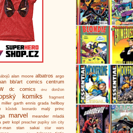
albatros
alan moore
argo
ábojů
man
bb/art
comics centrum
ew
dc comics
donžon
dmz
ropský komiks
fragment
 miller
garth ennis
grada
hellboy
é
malý princ
kůstek
leonardo
marvel
ga
meander
mladá
a
petr kopl
preacher
pupíky
sin city
er-man
stan sakai
star wars