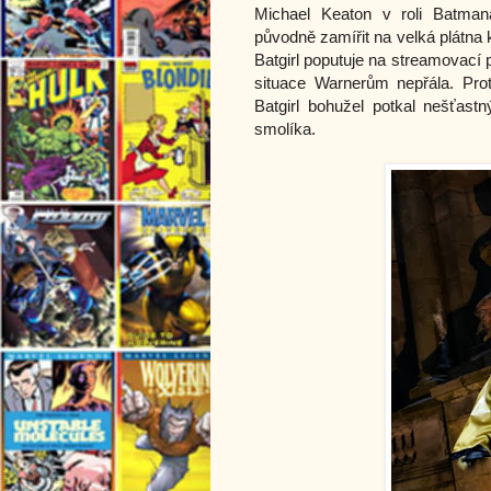
Michael Keaton v roli Batman
původně zamířit na velká plátna ki
Batgirl poputuje na streamovací
situace Warnerům nepřála. Prot
Batgirl bohužel potkal nešťastn
smolíka.    