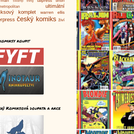
rman
talpress
tintin
swamp thing
ultimátní
metropolitan
iksový komplet
warren ellis
český komiks
rpress
živí
komiksy koupit
en) Komiksová doupata a akce