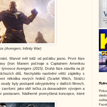
s (Avengers: Infinity War)
ání. Marvel měl totiž od počátku jasno. První fáze 
stavy (Iron Manem počínaje a Captainem Amerikou 
 v týmovce 
Avengers (2015)
. Druhá fáze stavěla na již 
hozích dílů. Nechybělo nastínění větší zápletky s 
í několika nových hrdinů (Scarlet Witch, Strážci 
Sled
hž osudy byly postupně odvyprávěny v dalších filmech. 
é završení
;
 jako obří tečka za dosavadním vývojem a 
Poku
i postavami. Nádherně promyšlená koncepce, které 
sledo
světa
Faceb