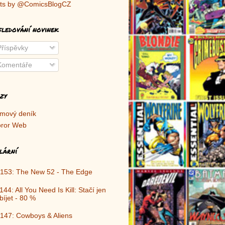
ts by @ComicsBlogCZ
sledování novinek
říspěvky
omentáře
zy
lmový deník
ror Web
lární
153: The New 52 - The Edge
144: All You Need Is Kill: Stačí jen
bíjet - 80 %
147: Cowboys & Aliens