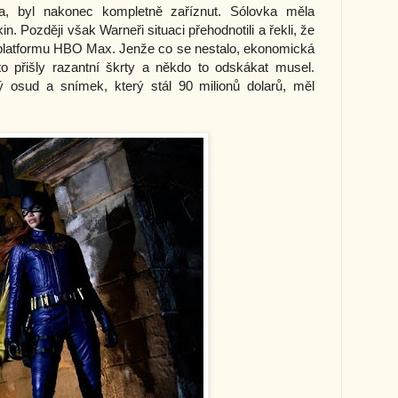
a, byl nakonec kompletně zaříznut. Sólovka měla 
n. Později však Warneři situaci přehodnotili a řekli, že 
 platformu HBO Max. Jenže co se nestalo, ekonomická 
o přišly razantní škrty a někdo to odskákat musel. 
ý osud a snímek, který stál 90 milionů dolarů, měl 