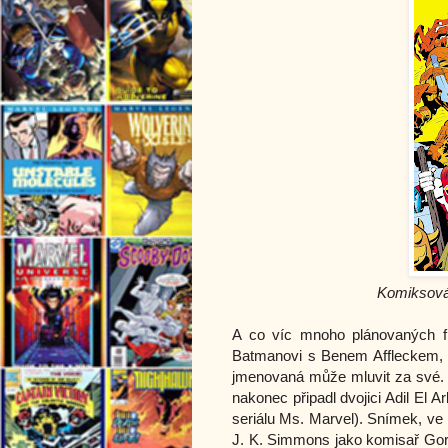
Komiksová
A co víc mnoho plánovaných fil
Batmanovi s Benem Affleckem, 
jmenovaná může mluvit za své. 
nakonec připadl dvojici Adil El A
seriálu Ms. Marvel). Snímek, ve
J. K. Simmons jako komisař Gord