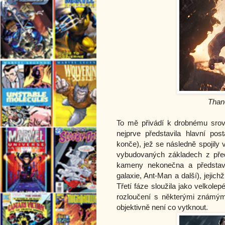
Thano
To mě přivádí k drobnému srovn
nejprve představila hlavní po
konče), jež se následně spojily
vybudovaných základech z předc
kameny nekonečna a představen
galaxie, Ant-Man a další), jejic
Třetí fáze sloužila jako velkolep
rozloučení s některými známým
objektivně není co vytknout. 