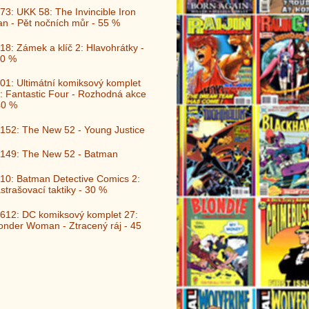
73: UKK 58: The Invincible Iron
n - Pět nočních můr - 55 %
18: Zámek a klíč 2: Hlavohrátky -
0 %
01: Ultimátní komiksový komplet
: Fantastic Four - Rozhodná akce
40 %
152: The New 52 - Young Justice
149: The New 52 - Batman
10: Batman Detective Comics 2:
strašovací taktiky - 30 %
612: DC komiksový komplet 27:
nder Woman - Ztracený ráj - 45