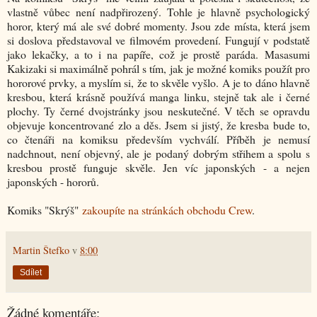
vlastně vůbec není nadpřirozený. Tohle je hlavně psychologický
horor, který má ale své dobré momenty. Jsou zde místa, která jsem
si doslova představoval ve filmovém provedení. Fungují v podstatě
jako lekačky, a to i na papíře, což je prostě paráda. Masasumi
Kakizaki si maximálně pohrál s tím, jak je možné komiks použít pro
hororové prvky, a myslím si, že to skvěle vyšlo. A je to dáno hlavně
kresbou, která krásně používá manga linku, stejně tak ale i černé
plochy. Ty černé dvojstránky jsou neskutečné. V těch se opravdu
objevuje koncentrované zlo a děs. Jsem si jistý, že kresba bude to,
co čtenáři na komiksu především vychválí. Příběh je nemusí
nadchnout, není objevný, ale je podaný dobrým střihem a spolu s
kresbou prostě funguje skvěle. Jen víc japonských - a nejen
japonských - hororů.
Komiks "
Skrýš
"
zakoupíte na stránkách obchodu Crew
.
Martin Štefko
v
8:00
Sdílet
Žádné komentáře: