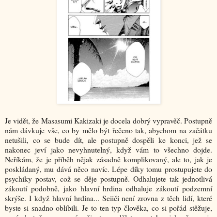
Je vidět, že Masasumi Kakizaki je docela dobrý vypravěč. Postupně
nám dávkuje vše, co by mělo být řečeno tak, abychom na začátku
netušili, co se bude dít, ale postupně dospěli ke konci, jež se
nakonec jeví jako nevyhnutelný, když vám to všechno dojde.
Neříkám, že je příběh nějak zásadně komplikovaný, ale to, jak je
poskládaný, mu dává něco navíc. Lépe díky tomu prostupujete do
psychiky postav, což se děje postupně. Odhalujete tak jednotlivá
zákoutí podobně, jako hlavní hrdina odhaluje zákoutí podzemní
skrýše. I když hlavní hrdina... Seiiči není zrovna z těch lidí, které
byste si snadno oblíbili. Je to ten typ člověka, co si pořád stěžuje,