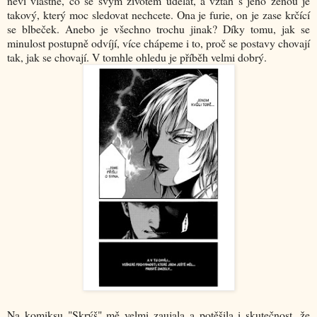
neví vlastně, co se svým životem udělat, a vztah s jeho ženou je
takový, který moc sledovat nechcete. Ona je furie, on je zase krčící
se blbeček. Anebo je všechno trochu jinak? Díky tomu, jak se
minulost postupně odvíjí, více chápeme i to, proč se postavy chovají
tak, jak se chovají. V tomhle ohledu je příběh velmi dobrý.
Na komiksu "Skrýš" mě velmi zaujala a potěšila i skutečnost, že