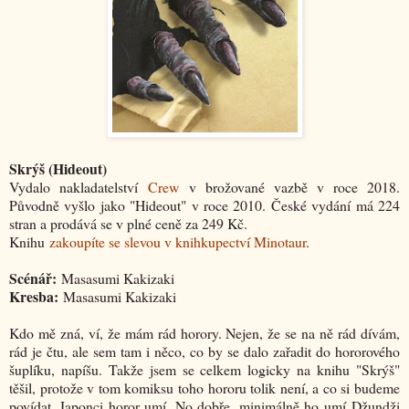
Skrýš (Hideout)
Vydalo nakladatelství
Crew
v brožované vazbě v roce 2018.
Původně vyšlo jako "Hideout" v roce 2010. České vydání má 224
stran a prodává se v plné ceně za 249 Kč.
Knihu
zakoupíte se slevou v knihkupectví Minotaur
.
Scénář:
Masasumi Kakizaki
Kresba:
Masasumi Kakizaki
Kdo mě zná, ví, že mám rád horory. Nejen, že se na ně rád dívám,
rád je čtu, ale sem tam i něco, co by se dalo zařadit do hororového
šuplíku, napíšu. Takže jsem se celkem logicky na knihu "Skrýš"
těšil, protože v tom komiksu toho hororu tolik není, a co si budeme
povídat, Japonci horor umí. No dobře, minimálně ho umí Džundži