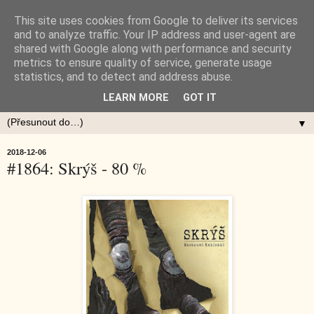
This site uses cookies from Google to deliver its services
and to analyze traffic. Your IP address and user-agent are
shared with Google along with performance and security
metrics to ensure quality of service, generate usage
statistics, and to detect and address abuse.
LEARN MORE
GOT IT
▼
2018-12-06
#1864: Skrýš - 80 %