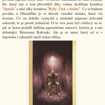
Itó, který nás o tom přesvědčil díky svému skvělému komiksu
"
Spirála
" a také díky komiksu "
Ryby: Útok z hlubin
". Co si budeme
povídat, u Džundžiho je to hlavně vizuální stránka, která vás
dostane. Co on dokáže vymyslet a následně naprosto úchvatně
nakreslit, to je prostě jedinečné. O to více jsem byl zvědavý na to,
jak se horor podařil dalšímu japonskému autorovi, kterým je u nás
debutující Masasumi Kakizaki. Ale je to autor, který už si v
Japonsku i zahraničí stačil získat věhlas.