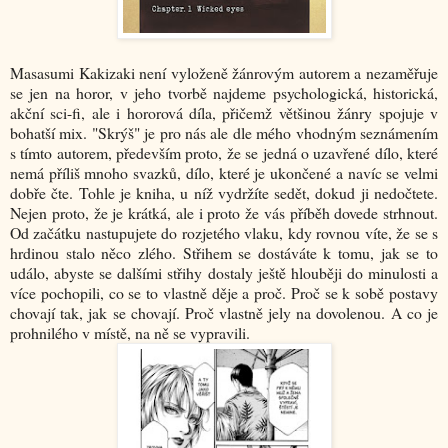
Masasumi Kakizaki není vyloženě žánrovým autorem a nezaměřuje
se jen na horor, v jeho tvorbě najdeme psychologická, historická,
akční sci-fi, ale i hororová díla, přičemž většinou žánry spojuje v
bohatší mix. "Skrýš" je pro nás ale dle mého vhodným seznámením
s tímto autorem, především proto, že se jedná o uzavřené dílo, které
nemá příliš mnoho svazků, dílo, které je ukončené a navíc se velmi
dobře čte. Tohle je kniha, u níž vydržíte sedět, dokud ji nedočtete.
Nejen proto, že je krátká, ale i proto že vás příběh dovede strhnout.
Od začátku nastupujete do rozjetého vlaku, kdy rovnou víte, že se s
hrdinou stalo něco zlého. Střihem se dostáváte k tomu, jak se to
událo, abyste se dalšími střihy dostaly ještě hlouběji do minulosti a
více pochopili, co se to vlastně děje a proč. Proč se k sobě postavy
chovají tak, jak se chovají. Proč vlastně jely na dovolenou. A co je
prohnilého v místě, na ně se vypravili.