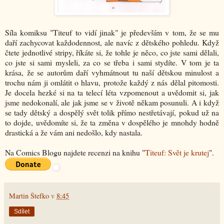
Síla komiksu "Titeuf to vidí jinak" je především v tom, že se mu
daří zachycovat každodennost, ale navíc z dětského pohledu. Když
čtete jednotlivé stripy, říkáte si, že tohle je něco, co jste sami dělali,
co jste si sami mysleli, za co se třeba i sami stydíte. V tom je ta
krása, že se autorům daří vyhmátnout tu naší dětskou minulost a
trochu nám ji omlátit o hlavu, protože každý z nás dělal pitomosti.
Je docela hezké si na ta telecí léta vzpomenout a uvědomit si, jak
jsme nedokonalí, ale jak jsme se v životě někam posunuli. A i když
se tady dětský a dospělý svět tolik přímo nestřetávají, pokud už na
to dojde, uvědomíte si, že ta změna v dospělého je mnohdy hodně
drastická a že vám ani nedošlo, kdy nastala.
Na Comics Blogu najdete recenzi na knihu "
Titeuf: Svět je krutej
".
Martin Štefko
v
8:45
Sdílet