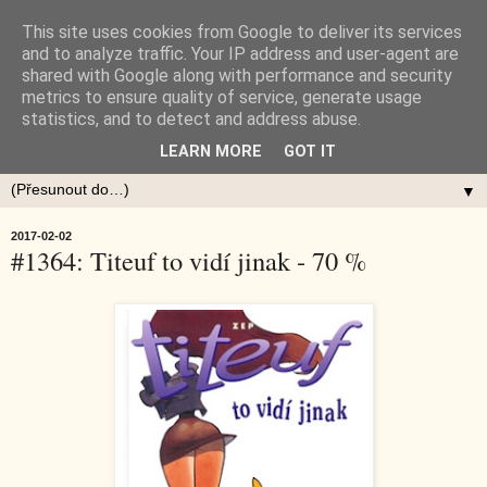
This site uses cookies from Google to deliver its services
and to analyze traffic. Your IP address and user-agent are
shared with Google along with performance and security
metrics to ensure quality of service, generate usage
statistics, and to detect and address abuse.
LEARN MORE
GOT IT
▼
2017-02-02
#1364: Titeuf to vidí jinak - 70 %