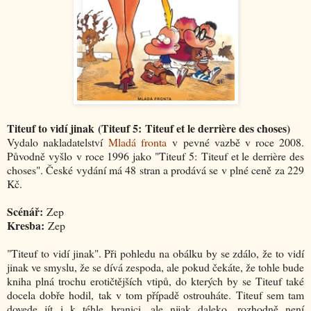
Titeuf to vidí jinak (Titeuf 5: Titeuf et le derrière des choses)
Vydalo nakladatelství
Mladá fronta
v pevné vazbě v roce 2008.
Původně vyšlo v roce 1996 jako "Titeuf 5: Titeuf et le derrière des
choses". České vydání má 48 stran a prodává se v plné ceně za 229
Kč.
Scénář:
Zep
Kresba:
Zep
"Titeuf to vidí jinak". Při pohledu na obálku by se zdálo, že to vidí
jinak ve smyslu, že se dívá zespoda, ale pokud čekáte, že tohle bude
kniha plná trochu erotičtějších vtipů, do kterých by se Titeuf také
docela dobře hodil, tak v tom případě ostrouháte. Titeuf sem tam
dovede jít i k téhle hranici, ale nijak daleko, rozhodně není