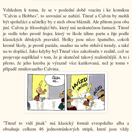
Vzhledem k tomu, že se v poslední době vracím i ke komiksu
"Calvin a Hobbes", to srovnání se nabízí. Titeuf a Calvin by mohli
být spolužáci a učitelky by z nich obou bláznili. Ale přitom jsou oba
jiní. Calvin je filosofující běs, který má neskutečnou fantazii. Titeuf
je vedle toho prostě frajer, který ve škole táhne partu a žije podle
klasických dětských pravidel. Holky jsou něco špatného, cokoli
kromě školy, je prostě paráda, snadno na sebe strhává trendy, a také
na to doplácí. Jako kdyby byl Titeuf více zakořeněn v realitě, což se
projevuje například v tom, že je skutečně takový realističtější. A to i
přesto, že jeho kresba je výrazně více karikovaná, než je tomu v
případě zmiňovaného Calvina.
"Titeuf to vidí jinak" má klasický formát evropského alba a
obsahuje celkem 46 jednostránkových stripů, které jsou vždy