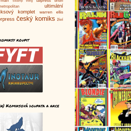
rman
talpress
tintin
swamp thing
ultimátní
metropolitan
iksový komplet
warren ellis
český komiks
rpress
živí
komiksy koupit
en) Komiksová doupata a akce