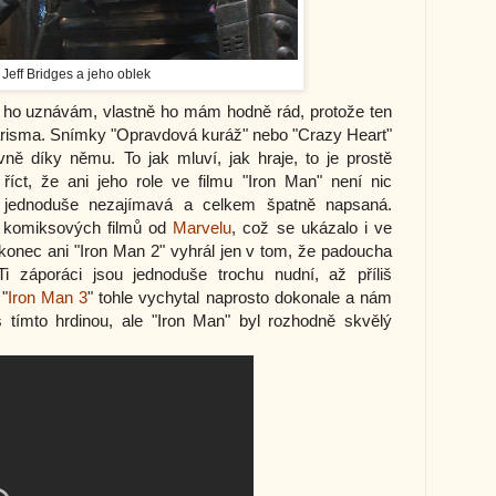
Jeff Bridges a jeho oblek
já ho uznávám, vlastně ho mám hodně rád, protože ten
risma. Snímky "Opravdová kuráž" nebo "Crazy Heart"
ně díky němu. To jak mluví, jak hraje, to je prostě
íct, že ani jeho role ve filmu "Iron Man" není nic
a jednoduše nezajímavá a celkem špatně napsaná.
m komiksových filmů od
Marvelu
, což se ukázalo i ve
konec ani "Iron Man 2" vyhrál jen v tom, že padoucha
i záporáci jsou jednoduše trochu nudní, až příliš
 "
Iron Man 3
" tohle vychytal naprosto dokonale a nám
 s tímto hrdinou, ale "Iron Man" byl rozhodně skvělý