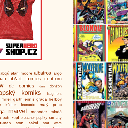
albatros
alan moore
argo
ábojů
man
bb/art
comics centrum
ew
dc comics
donžon
dmz
ropský komiks
fragment
 miller
garth ennis
grada
hellboy
é
malý princ
kůstek
leonardo
marvel
ga
meander
mladá
a
petr kopl
preacher
pupíky
sin city
er-man
stan sakai
star wars