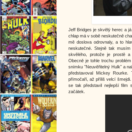
Jeff Bridges je skvělý herec a 
chlap má v sobě neskutečně cha
mě doslova odrovnaly, a to hlav
neskutečné. Stejně tak musím ř
skvělého, protože je prostě 
Obecně je tohle trochu problé
snímku "Neuvěřitelný Hulk" a na
představoval Mickey Rourke. T
přímočaří, až příliš velcí šmejdi.
se tak představil nejlepší film
začátek.