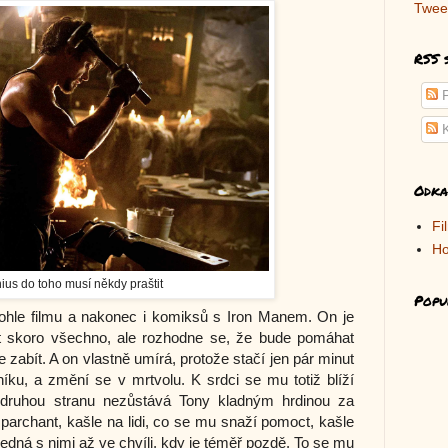
Twee
RSS 
P
K
Odka
Fi
Ho
nius do toho musí někdy praštit
Popu
hohle filmu a nakonec i komiksů s Iron Manem. On je
it skoro všechno, ale rozhodne se, že bude pomáhat
e zabít. A on vlastně umírá, protože stačí jen pár minut
níku, a změní se v mrtvolu. K srdci se mu totiž blíží
a druhou stranu nezůstává Tony kladným hrdinou za
parchant, kašle na lidi, co se mu snaží pomoct, kašle
 jedná s nimi až ve chvíli, kdy je téměř pozdě. To se mu