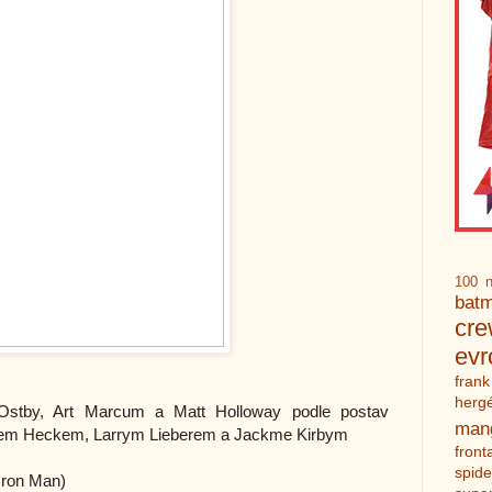
100 n
bat
cr
ev
frank
herg
tby, Art Marcum a Matt Holloway podle postav
man
em Heckem, Larrym Lieberem a Jackme Kirbym
front
spid
Iron Man)