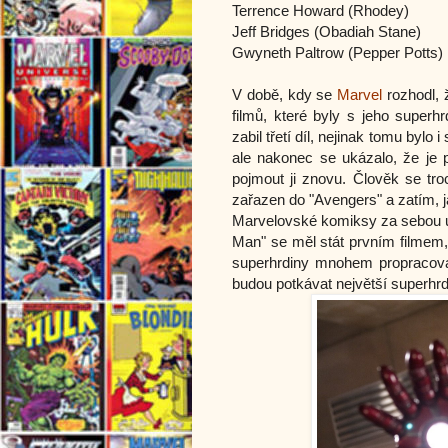
Terrence Howard (Rhodey)
Jeff Bridges (Obadiah Stane)
Gwyneth Paltrow (Pepper Potts)
V době, kdy se
Marvel
rozhodl, 
filmů, které byly s jeho superh
zabil třetí díl, nejinak tomu bylo 
ale nakonec se ukázalo, že je p
pojmout ji znovu. Člověk se tro
zařazen do "Avengers" a zatím, j
Marvelovské komiksy za sebou už
Man" se měl stát prvním filmem,
superhrdiny mnohem propracovan
budou potkávat největší superhr