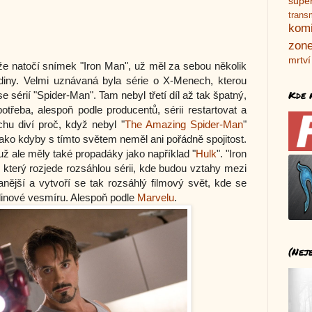
supe
trans
kom
zone
mrtví
že natočí snímek "Iron Man", už měl za sebou několik
rdiny. Velmi uznávaná byla série o X-Menech, kterou
Kde 
i se sérií "Spider-Man". Tam nebyl třetí díl až tak špatný,
otřeba, alespoň podle producentů, sérii restartovat a
chu diví proč, když nebyl "
The Amazing Spider-Man
"
ako kdyby s tímto světem neměl ani pořádně spojitost.
 ale měly také propadáky jako například "
Hulk
". "Iron
 který rozjede rozsáhlou sérii, kde budou vztahy mezi
ější a vytvoří se tak rozsáhlý filmový svět, kde se
dinové vesmíru. Alespoň podle
Marvelu
.
(Nej