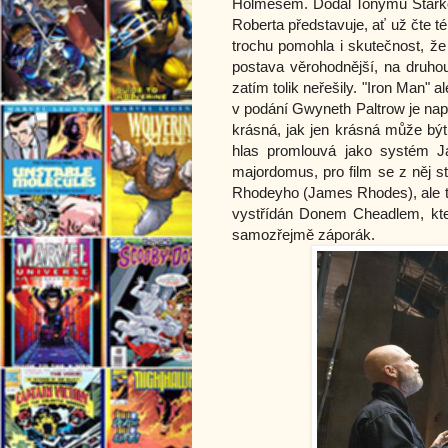
Holmesem. Dodal Tonymu Starkov
Roberta představuje, ať už čte t
trochu pomohla i skutečnost, že
postava věrohodnější, na druho
zatím tolik neřešily. "Iron Man" 
v podání Gwyneth Paltrow je napr
krásná, jak jen krásná může bý
hlas promlouvá jako systém Ja
majordomus, pro film se z něj st
Rhodeyho (James Rhodes), ale toh
vystřídán Donem Cheadlem, kte
samozřejmě záporák.