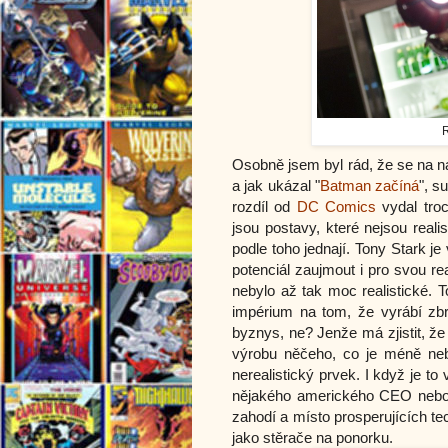
R
Osobně jsem byl rád, že se na n
a jak ukázal "
Batman začíná
", s
rozdíl od
DC Comics
vydal troc
jsou postavy, které nejsou reali
podle toho jednají. Tony Stark 
potenciál zaujmout i pro svou re
nebylo až tak moc realistické. T
impérium na tom, že vyrábí zb
byznys, ne? Jenže má zjistit, že 
výrobu něčeho, co je méně neb
nerealistický prvek. I když je t
nějakého amerického CEO nebo m
zahodí a místo prosperujících te
jako stěrače na ponorku.