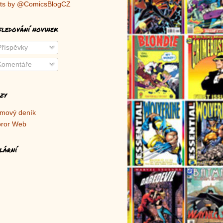
ts by @ComicsBlogCZ
sledování novinek
říspěvky
omentáře
zy
lmový deník
ror Web
lární