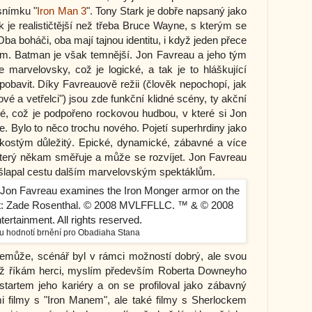
snímku "
Iron Man 3
". Tony Stark je dobře napsaný jako
 je realističtější než třeba Bruce Wayne, s kterým se
a boháči, oba mají tajnou identitu, i když jeden přece
inem. Batman je však temnější. Jon Favreau a jeho tým
 marvelovsky, což je logické, a tak je to hláškující
pobavit. Díky Favreauově režii (člověk nepochopí, jak
vé a vetřelci") jsou zde funkční klidné scény, ty akční
, což je podpořeno rockovou hudbou, v které si Jon
le. Bylo to něco trochu nového. Pojetí superhrdiny jako
 kostým důležitý. Epické, dynamické, zábavné a více
terý někam směřuje a může se rozvíjet. Jon Favreau
šlapal cestu dalším marvelovským spektáklům.
u hodnotí brnění pro Obadiaha Stana
nemůže, scénář byl v rámci možností dobrý, ale svou
když říkám herci, myslím především Roberta Downeyho
startem jeho kariéry a on se profiloval jako zábavný
mi filmy s "Iron Manem", ale také filmy s Sherlockem