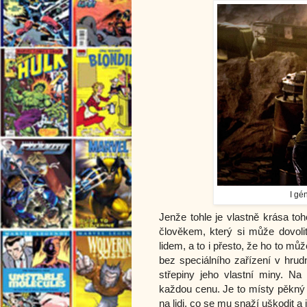
I gé
Jenže tohle je vlastně krása to
člověkem, který si může dovol
lidem, a to i přesto, že ho to můž
bez speciálního zařízení v hrud
střepiny jeho vlastní miny. N
každou cenu. Je to místy pěkný 
na lidi, co se mu snaží uškodit a