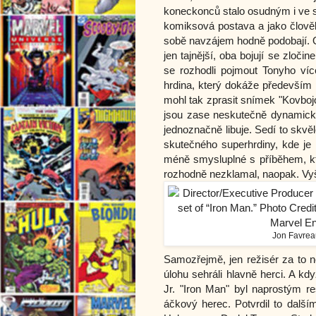
koneckonců stalo osudným i ve 
komiksová postava a jako člověk
sobě navzájem hodně podobají. Ob
jen tajnější, oba bojují se zloč
se rozhodli pojmout Tonyho více
hrdina, který dokáže především 
mohl tak zprasit snímek "Kovbojo
jsou zase neskutečně dynamické
jednoznačně libuje. Sedí to skvě
skutečného superhrdiny, kde je
méně smysluplné s příběhem, k
rozhodně nezklamal, naopak. Vy
Jon Favrea
Samozřejmě, jen režisér za to 
úlohu sehráli hlavně herci. A 
Jr. "Iron Man" byl naprostým re
áčkový herec. Potvrdil to další