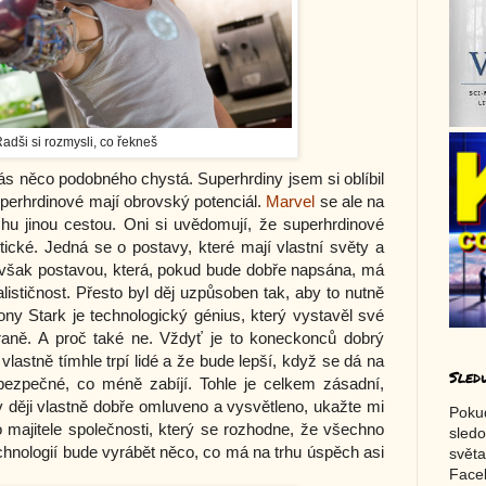
adši si rozmysli, co řekneš
ás něco podobného chystá. Superhrdiny jsem si oblíbil
uperhrdinové mají obrovský potenciál.
Marvel
se ale na
hu jinou cestou. Oni si uvědomují, že superhrdinové
stické. Jedná se o postavy, které mají vlastní světy a
je však postavou, která, pokud bude dobře napsána, má
alističnost. Přesto byl děj uzpůsoben tak, aby to nutně
ony Stark je technologický génius, který vystavěl své
raně. A proč také ne. Vždyť je to koneckonců dobrý
vlastně tímhle trpí lidé a že bude lepší, když se dá na
Sled
ezpečné, co méně zabíjí. Tohle je celkem zásadní,
o v ději vlastně dobře omluveno a vysvětleno, ukažte mi
Poku
ajitele společnosti, který se rozhodne, že všechno
sledo
chnologií bude vyrábět něco, co má na trhu úspěch asi
světa
Faceb