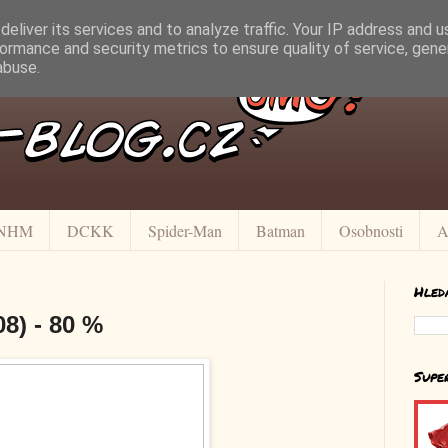
eliver its services and to analyze traffic. Your IP address and 
ormance and security metrics to ensure quality of service, gen
abuse.
NHM
DCKK
Spider-Man
Batman
Osobnosti
A
Hled
08) - 80 %
Supe