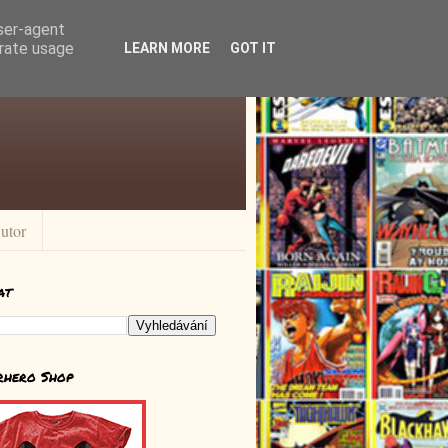
user-agent
erate usage
LEARN MORE
GOT IT
utor
at
rhero Shop