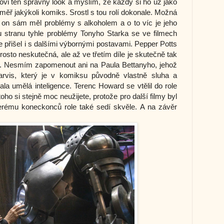
i ten správný look a myslím, že každý si ho už jako
éměř jakýkoli komiks. Srostl s tou rolí dokonale. Možná
 on sám měl problémy s alkoholem a o to víc je jeho
u stranu tyhle problémy Tonyho Starka se ve filmech
ale přišel i s dalšími výbornými postavami. Pepper Potts
osto neskutečná, ale až ve třetím díle je skutečně tak
t. Nesmím zapomenout ani na Paula Bettanyho, jehož
rvis, který je v komiksu původně vlastně sluha a
ala umělá inteligence. Terenc Howard se vtělil do role
o si stejně moc neužijete, protože pro další filmy byl
rému koneckonců role také sedí skvěle. A na závěr