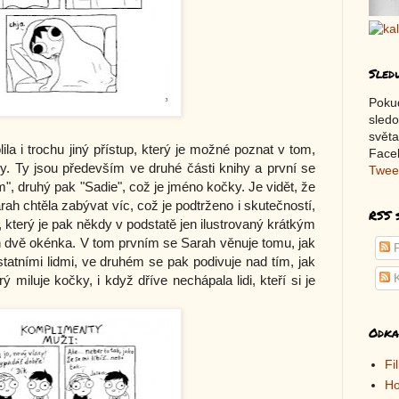
Sled
Poku
sledo
světa
ila i trochu jiný přístup, který je možné poznat v tom,
Faceb
ěhy. Ty jsou především ve druhé části knihy a první se
Twee
", druhý pak "Sadie", což je jméno kočky. Je vidět, že
rah chtěla zabývat víc, což je podtrženo i skutečností,
RSS 
, který je pak někdy v podstatě jen ilustrovaný krátkým
en dvě okénka. V tom prvním se Sarah věnuje tomu, jak
P
tatními lidmi, ve druhém se pak podivuje nad tím, jak
K
ý miluje kočky, i když dříve nechápala lidi, kteří si je
Odka
Fi
Ho