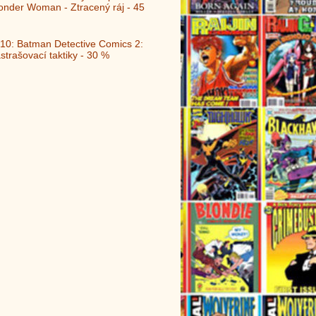
nder Woman - Ztracený ráj - 45
10: Batman Detective Comics 2:
strašovací taktiky - 30 %