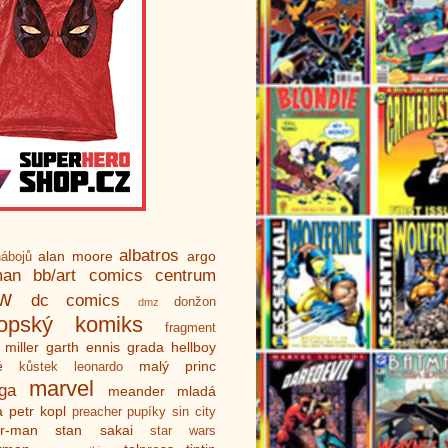
albatros
alan moore
argo
ábojů
man
bb/art
comics centrum
ew
dc comics
donžon
dmz
ropský komiks
fragment
 miller
garth ennis
grada
hellboy
é
malý princ
kůstek
leonardo
marvel
ga
meander
mladá
a
petr kopl
preacher
pupíky
sin city
er-man
stan sakai
star wars