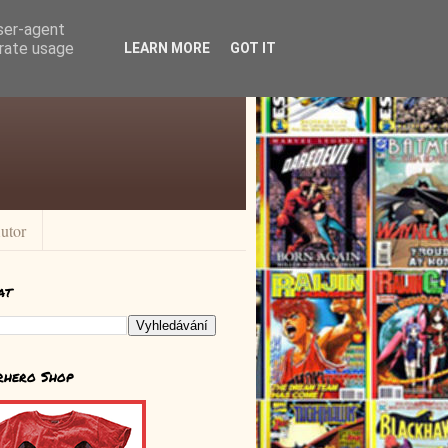
user-agent
erate usage
LEARN MORE
GOT IT
utor
at
rhero Shop