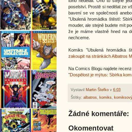
toho nedělali. Ono to stejně j
poselství. Prostě si nedělat ze v
bavení se ve společnosti anebo 
"Ubulená hromádka štěstí: Sbír
mouder, ale stejně budete mít po
že je máme vlastně hned na do
nechceme.
Komiks "Ubulená hromádka ště
zakoupit na stránkách Albatros 
Na Comics Blogu najdete recenz
"
Dospělost je mýtus: Sbírka komi
Vystavil
Martin Štefko
v
6:03
Štítky:
albatros
,
komiks
,
komiksový
Žádné komentáře:
Okomentovat