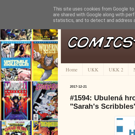
This site uses cookies from Google to d
are shared with Google along with perf
statistics, and to detect and address 
Home
UKK
UKK 2
2017-12-21
#1594: Ubulená hr
"Sarah's Scribbles