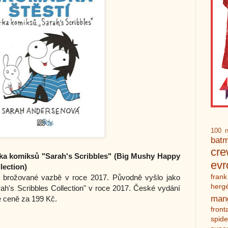
100 n
bat
cr
rka komiksů "Sarah's Scribbles" (Big Mushy Happy
ev
lection)
frank
v brožované vazbě v roce 2017. Původně vyšlo jako
herg
h's Scribbles Collection" v roce 2017. České vydání
man
é ceně za 199 Kč.
front
spid