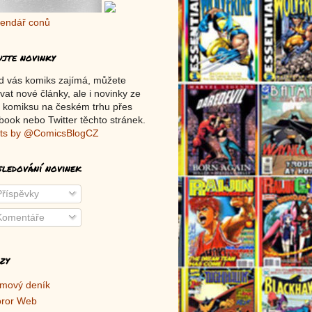
ujte novinky
d vás komiks zajímá, můžete
vat nové články, ale i novinky ze
 komiksu na českém trhu přes
ook nebo Twitter těchto stránek.
ts by @ComicsBlogCZ
sledování novinek
říspěvky
omentáře
zy
lmový deník
ror Web