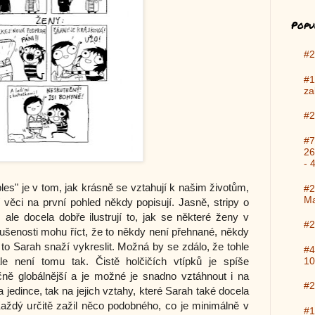
Popu
#2
#1
za
#2
#7
26
- 
les" je v tom, jak krásně se vztahují k našim životům,
#2
Ma
í věci na první pohled někdy popisují. Jasně, stripy o
ale docela dobře ilustrují to, jak se některé ženy v
#2
zkušenosti mohu říct, že to někdy není přehnané, někdy
e to Sarah snaží vykreslit. Možná by se zdálo, že tohle
#4
10
le není tomu tak. Čistě holčičích vtípků je spíše
čně globálnější a je možné je snadno vztáhnout i na
#2
jedince, tak na jejich vztahy, které Sarah také docela
 Každý určitě zažil něco podobného, co je minimálně v
#1