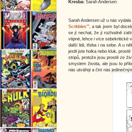
Kresba:
Sarah Andersen
Sarah Andersen už u nás vydala
Scribbles"
", a tak jsem byl doce
se jí nechat, že jí rozhodně zat
vtipné, lehce i více sebekritické
další lidi, třeba i na sebe. A u n
jestli jste holka nebo kluk, prost
stripů, protože jsou prostě ze ž
smyslem života, ale jsou to příb
nás utvářejí a činí nás jedinečný