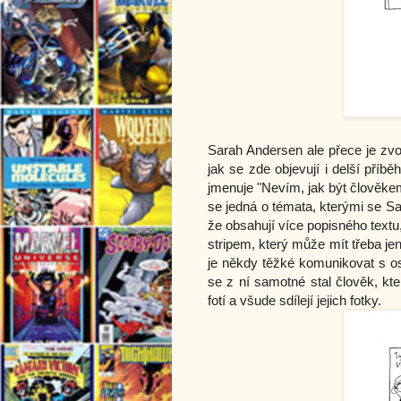
Sarah Andersen ale přece je zvol
jak se zde objevují i delší příb
jmenuje "Nevím, jak být člověkem
se jedná o témata, kterými se Sa
že obsahují více popisného textu
stripem, který může mít třeba j
je někdy těžké komunikovat s os
se z ní samotné stal člověk, kter
fotí a všude sdílejí jejich fotky.