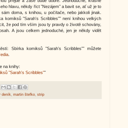
ednou přejde a zase bude dobře. Jednoduché, krásné
šeho hlavu, někdy říct "Nezájem" a bavit se, ať už je to
sám doma, s knihou, u počítače, nebo jakkoli jinak.
ka komiksů "Sarah's Scribbles"" není knihou velkých
cit, že pod tím vším jsou ty pravdy o životě schovány,
sah. A jsou celkem jednoduché, jen je někdy vidět
stí: Sbírka komiksů "Sarah's Scribbles"" můžete
Media
.
e na knihy:
ksů "Sarah's Scribbles"
"
 deník
,
martin štefko
,
strip