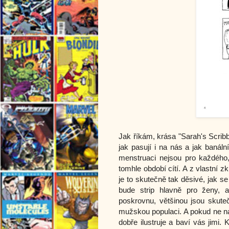
Jak říkám, krása "Sarah's Scribb
jak pasují i na nás a jak banáln
menstruaci nejsou pro každého, 
tomhle období cítí. A z vlastní 
je to skutečně tak děsivé, jak s
bude strip hlavně pro ženy, a
poskrovnu, většinou jsou skute
mužskou populaci. A pokud ne na 
dobře ilustruje a baví vás jimi.