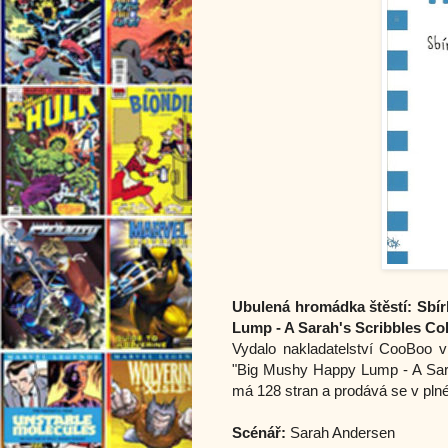
Ubulená hromádka štěstí: Sbí
Lump - A Sarah's Scribbles Col
Vydalo nakladatelství CooBoo 
"Big Mushy Happy Lump - A Sara
má 128 stran a prodává se v pln
Scénář:
Sarah Andersen