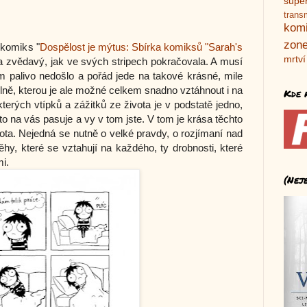
supe
trans
kom
zone
 komiks "
Dospělost je mýtus: Sbírka komiksů "Sarah's
mrtví
la zvědavý, jak ve svých stripech pokračovala. A musí
ím palivo nedošlo a pořád jede na takové krásné, mile
 vlně, kterou je ale možné celkem snadno vztáhnout i na
Kde 
ěkterých vtípků a zážitků ze života je v podstatě jedno,
ě to na vás pasuje a vy v tom jste. V tom je krása těchto
ivota. Nejedná se nutně o velké pravdy, o rozjímaní nad
ěhy, které se vztahují na každého, ty drobnosti, které
mi.
(Nej