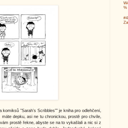
Wo
%
#4
Za
 komiksů "Sarah's Scribbles"" je kniha pro odlehčení,
máte depku, asi ne tu chronickou, prostě pro chvíle,
vám prostě řekne, abyste se na to vykašlali a nic si z