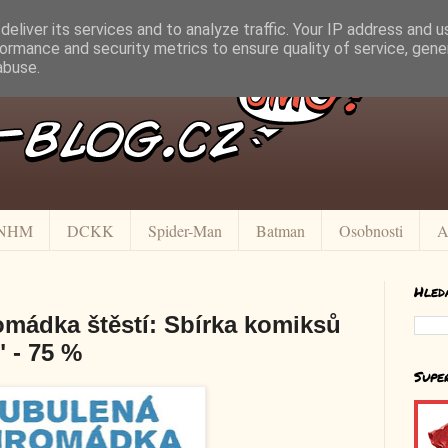
eliver its services and to analyze traffic. Your IP address and 
ormance and security metrics to ensure quality of service, gen
abuse.
NHM
DCKK
Spider-Man
Batman
Osobnosti
A
Hled
omádka štěstí: Sbírka komiksů
" - 75 %
Supe