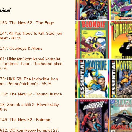
lární
153: The New 52 - The Edge
144: All You Need Is Kill: Stačí jen
bíjet - 80 %
147: Cowboys & Aliens
01: Ultimátní komiksový komplet
: Fantastic Four - Rozhodná akce
40 %
73: UKK 58: The Invincible Iron
n - Pět nočních můr - 55 %
152: The New 52 - Young Justice
18: Zámek a klíč 2: Hlavohrátky -
0 %
149: The New 52 - Batman
612: DC komiksový komplet 27: