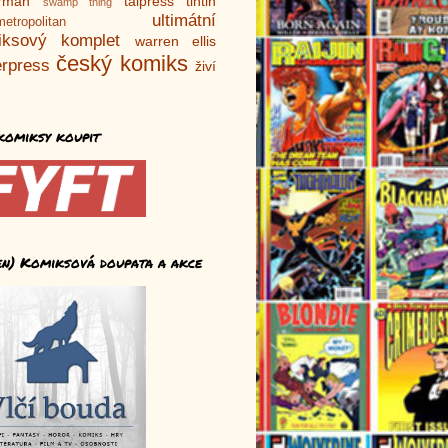
rman
talpress
tintin
swamp thing
ultimátní
metropolitan
iksový komplet
warren ellis
český komiks
rpress
živí
komiksy koupit
en) Komiksová doupata a akce