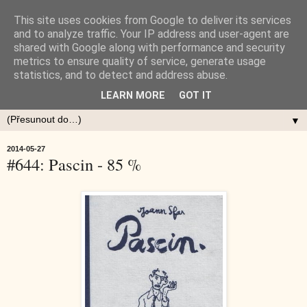
This site uses cookies from Google to deliver its services
and to analyze traffic. Your IP address and user-agent are
shared with Google along with performance and security
metrics to ensure quality of service, generate usage
statistics, and to detect and address abuse.
LEARN MORE
GOT IT
▼
2014-05-27
#644: Pascin - 85 %