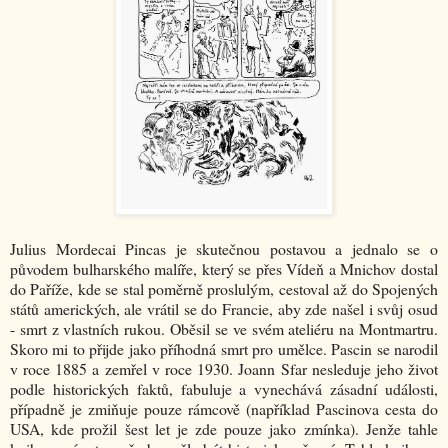
Julius Mordecai Pincas je skutečnou postavou a jednalo se o
původem bulharského malíře, který se přes Vídeň a Mnichov dostal
do Paříže, kde se stal poměrně proslulým, cestoval až do Spojených
států amerických, ale vrátil se do Francie, aby zde našel i svůj osud
- smrt z vlastních rukou. Oběsil se ve svém ateliéru na Montmartru.
Skoro mi to přijde jako příhodná smrt pro umělce. Pascin se narodil
v roce 1885 a zemřel v roce 1930. Joann Sfar nesleduje jeho život
podle historických faktů, fabuluje a vynechává zásadní události,
případně je zmiňuje pouze rámcově (například Pascinova cesta do
USA, kde prožil šest let je zde pouze jako zmínka). Jenže tahle