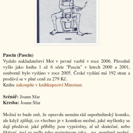
Pascin (Pascin
)
Vydalo nakladatelství Mot v pevné vazbě v roce 2006. Původně
vyšlo jako kniha 1 až 6 série "Pascin" v letech 2000 a 2001,
souborně bylo vydáno v roce 2005. České vydání má 192 stran a
prodává se v plné ceně za 279 Kč.
Knihu
zakoupíte v knihkupectví Minotaur
.
Scénář:
Joann Sfar
Kresba:
Joann Sfar
Možná to bude znít, že opravdu nemám rád superhrdinský komiks,
ale když zjišťuji, co všechno je v komiksu možné, jaké myšlenky se
dají předávat, jaké příběhy jsou vyprávěny, ať už skutečné, nebo
fiktivní, jeví se vedle toho mainstream jako... no, poměrně nudný,