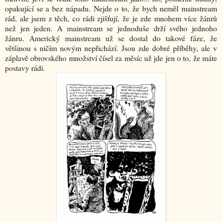
opakující se a bez nápadu. Nejde o to, že bych neměl mainstream
rád, ale jsem z těch, co rádi zjišťují, že je zde mnohem více žánrů
než jen jeden. A mainstream se jednoduše drží svého jednoho
žánru. Americký mainstream už se dostal do takové fáze, že
většinou s ničím novým nepřichází. Jsou zde dobré příběhy, ale v
záplavě obrovského množství čísel za měsíc už jde jen o to, že máte
postavy rádi.