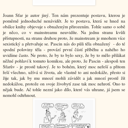
Joann Sfar je autor jiný. Ten nám prezentuje postavu, kterou je
poměrně jednoduché nenávidět. Je to postava, která se hned na
obálce knihy objevuje s obnaženým přirozením. Tohle samo o sobě
je něco, co v mainstreamu neuvidíte. Na jednu stranu kvůli
přístupnosti, na stranu druhou proto, že mainstream je mnohem více
sexistický a přetvařuje se. Pascin nás do půli těla obnažený - do té
spodní poloviny těla - provází první částí příběhu a nahého ho
uvidíme často. Ne proto, že by to bylo sexy, že by to mělo přilákat
něžné pohlaví k tomuto komiksu, ale proto, že Pascin - alespoň ten
Sfarův - je prostě takový. Je to bohém, který moc neřeší a přitom
řeší všechno, užívá si života, ale vlastně to ani nedokáže, přesto si
žije tak, jak by mu mnozí mohli závidět a jak mnozí prostě žít
nedokážou, protože on svoje živobytí zase tak moc nehrotí. Ono to
nějak bude. Ač tohle nezní jako dílo, které vás uhrane, já jsem se
nemohl odtrhnout.