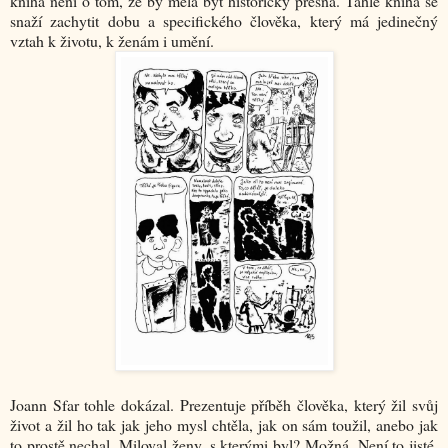
kniha není o tom, že by měla být historicky přesná. Tahle kniha se
snaží zachytit dobu a specifického člověka, který má jedinečný
vztah k životu, k ženám i umění.
Joann Sfar tohle dokázal. Prezentuje příběh člověka, který žil svůj
život a žil ho tak jak jeho mysl chtěla, jak on sám toužil, anebo jak
to prostě nechal. Miloval ženy, s kterými byl? Možná. Není to jisté.