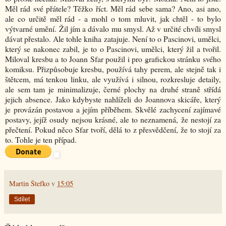
Měl rád své přátele? Těžko říct. Měl rád sebe sama? Ano, asi ano,
ale co určitě měl rád - a mohl o tom mluvit, jak chtěl - to bylo
výtvarné umění. Žil jím a dávalo mu smysl. Až v určité chvíli smysl
dávat přestalo. Ale tohle kniha zatajuje. Není to o Pascinovi, umělci,
který se nakonec zabil, je to o Pascinovi, umělci, který žil a tvořil.
Miloval kresbu a to Joann Sfar použil i pro grafickou stránku svého
komiksu. Přizpůsobuje kresbu, používá tahy perem, ale stejně tak i
štětcem, má tenkou linku, ale využívá i silnou, rozkresluje detaily,
ale sem tam je minimalizuje, černé plochy na druhé straně střídá
jejich absence. Jako kdybyste nahlíželi do Joannova skicáře, který
je provázán postavou a jejím příběhem. Skvělé zachycení zajímavé
postavy, jejíž osudy nejsou krásné, ale to neznamená, že nestojí za
přečtení. Pokud něco Sfar tvoří, dělá to z přesvědčení, že to stojí za
to. Tohle je ten případ.
Martin Štefko
v
15:05
Sdílet