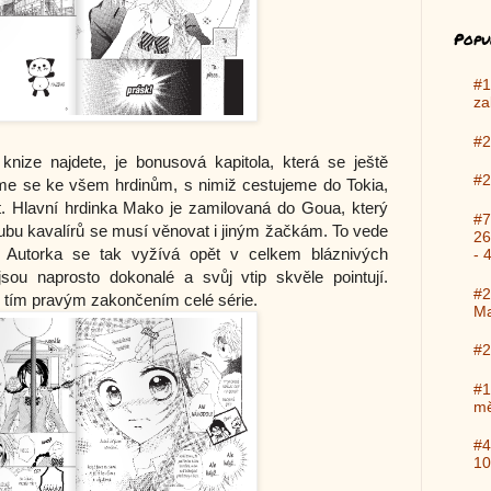
Popu
#1
za
#2
nize najdete, je bonusová kapitola, která se ještě
#2
íme se ke všem hrdinům, s nimiž cestujeme do Tokia,
t. Hlavní hrdinka Mako je zamilovaná do Goua, který
#7
 Klubu kavalírů se musí věnovat i jiným žačkám. To vede
26
. Autorka se tak vyžívá opět v celkem bláznivých
- 
jsou naprosto dokonalé a svůj vtip skvěle pointují.
#2
e tím pravým zakončením celé série.
Ma
#2
#1
mě
#4
10