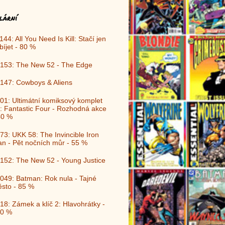
lární
144: All You Need Is Kill: Stačí jen
bíjet - 80 %
153: The New 52 - The Edge
147: Cowboys & Aliens
01: Ultimátní komiksový komplet
: Fantastic Four - Rozhodná akce
40 %
73: UKK 58: The Invincible Iron
n - Pět nočních můr - 55 %
152: The New 52 - Young Justice
049: Batman: Rok nula - Tajné
sto - 85 %
18: Zámek a klíč 2: Hlavohrátky -
0 %