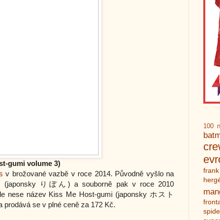
100 n
bat
cr
ev
st-gumi volume 3)
frank
s
v brožované vazbě v roce 2014. Původně vyšlo na
herg
on (japonsky りぼん) a souborně pak v roce 2010
man
inále nese název Kiss Me Host-gumi (japonsky ホスト
front
 prodává se v plné ceně za 172 Kč.
spid