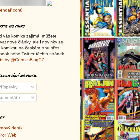
ujte novinky
d vás komiks zajímá, můžete
vat nové články, ale i novinky ze
 komiksu na českém trhu přes
ook nebo Twitter těchto stránek.
ts by @ComicsBlogCZ
sledování novinek
říspěvky
omentáře
zy
lmový deník
ror Web