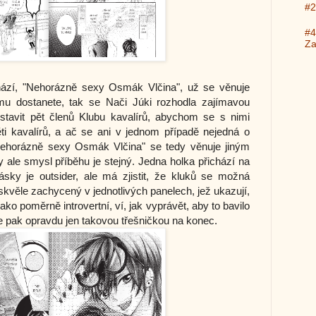
#2
#4
Za
chází, "Nehorázně sexy Osmák Vlčina", už se věnuje
u dostanete, tak se Nači Júki rozhodla zajímavou
dstavit pět členů Klubu kavalírů, abychom se s nimi
ěti kavalírů, a ač se ani v jednom případě nejedná o
"Nehorázně sexy Osmák Vlčina" se tedy věnuje jiným
 ale smysl příběhu je stejný. Jedna holka přichází na
ásky je outsider, ale má zjistit, že kluků se možná
kvěle zachycený v jednotlivých panelech, jež ukazují,
ako poměrně introvertní, ví, jak vyprávět, aby to bavilo
 je pak opravdu jen takovou třešničkou na konec.