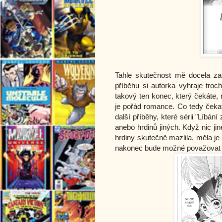
Tahle skutečnost mě docela za
příběhu si autorka vyhraje troc
takový ten konec, který čekáte,
je pořád romance. Co tedy čekat
další příběhy, které sérii "Líbán
anebo hrdinů jiných. Když nic ji
hrdiny skutečně mazlila, měla je 
nakonec bude možné považovat 