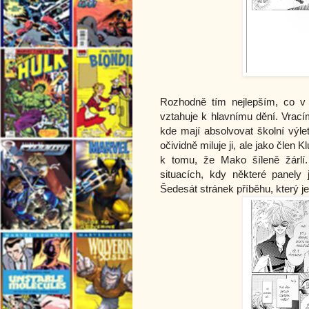
Rozhodně tím nejlepším, co v k
vztahuje k hlavnímu dění. Vrac
kde mají absolvovat školní výle
očividně miluje ji, ale jako člen
k tomu, že Mako šíleně žárlí
situacích, kdy některé panely 
Šedesát stránek příběhu, který j