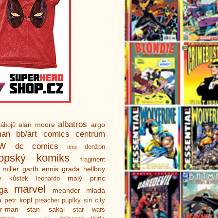
albatros
alan moore
argo
ábojů
man
bb/art
comics centrum
ew
dc comics
donžon
dmz
ropský komiks
fragment
 miller
garth ennis
grada
hellboy
é
malý princ
kůstek
leonardo
marvel
ga
meander
mladá
a
petr kopl
preacher
pupíky
sin city
er-man
stan sakai
star wars