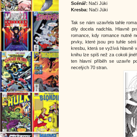
Scénář:
Nači Júki
Kresba:
Nači Júki
Tak se nám uzavřela tahle roma
díly docela nadchla. Hlavně p
romance, kdy romance nutně ne
prvky, které jsou pro tuhle sér
kresbu, která se vyžívá hlavně v
knihu lze spíš než za cokoli jin
ten hlavní příběh se uzavře p
necelých 70 stran.