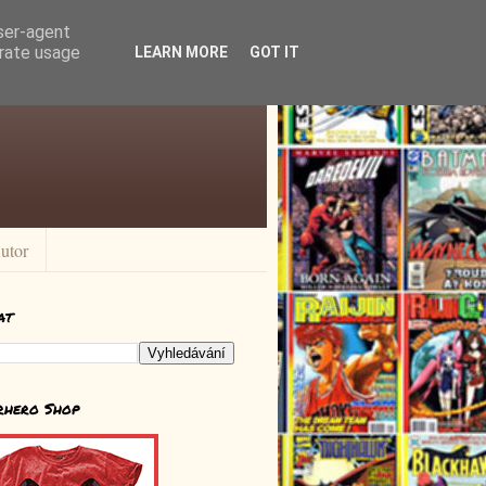
user-agent
erate usage
LEARN MORE
GOT IT
utor
at
rhero Shop