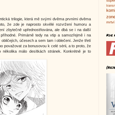
supe
trans
kom
zone
ntická trilogie, která mě svými dvěma prvními dvěma
mrtví
roto, že zde je naprosto skvělé rozvržení humoru a
ní zbytečně upřednostňována, ale dbá se i na další
Kde 
ii příhodné. Primárně tedy na vtip a samozřejmě i na
 obličejích, účesech a sem tam i oblečení. Jenže třetí
ého považovat za bonusovou k celé sérii, a to proto, že
o několika málo desítkách stránek. Konkrétně je to
(Nej