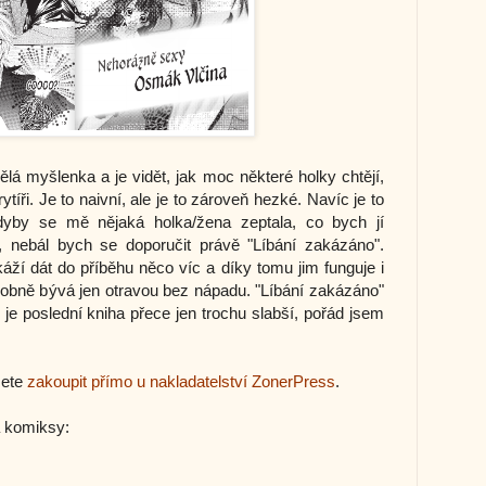
lá myšlenka a je vidět, jak moc některé holky chtějí,
ytíři. Je to naivní, ale je to zároveň hezké. Navíc je to
dyby se mě nějaká holka/žena zeptala, co bych jí
, nebál bych se doporučit právě "Líbání zakázáno".
áží dát do příběhu něco víc a díky tomu jim funguje i
osobně bývá jen otravou bez nápadu. "Líbání zakázáno"
je poslední kniha přece jen trochu slabší, pořád jsem
žete
zakoupit přímo u nakladatelství ZonerPress
.
a komiksy: