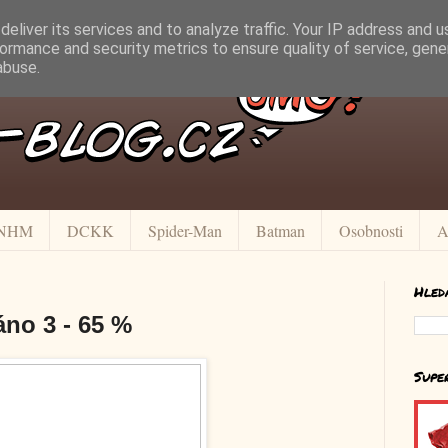
eliver its services and to analyze traffic. Your IP address and 
ormance and security metrics to ensure quality of service, gen
abuse.
NHM
DCKK
Spider-Man
Batman
Osobnosti
A
Hled
áno 3 - 65 %
Supe