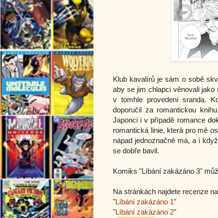
Klub kavalírů je sám o sobě skvě
aby se jim chlapci věnovali jako r
v tomhle provedení sranda. K
doporučil za romantickou knihu
Japonci i v případě romance dok
romantická linie, která pro mě 
nápad jednoznačně má, a i když 
se dobře bavil.
Komiks "Líbání zakázáno 3" mů
Na stránkách najdete recenze n
"
Líbání zakázáno 1
"
"
Líbání zakázáno 2
"