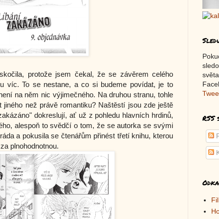
Sled
Poku
sledo
skočila, protože jsem čekal, že se závěrem celého
světa
hu víc. To se nestane, a co si budeme povídat, je to
Faceb
Twee
 není na něm nic výjimečného. Na druhou stranu, tohle
 jiného než právě romantiku? Naštěstí jsou zde ještě
í zakázáno" dokreslují, ať už z pohledu hlavních hrdinů,
RSS 
ného, alespoň to svědčí o tom, že se autorka se svými
ráda a pokusila se čtenářům přinést třetí knihu, kterou
P
za plnohodnotnou.
K
Odka
Fi
Ho