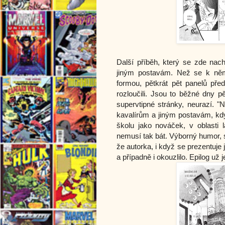
Další příběh, který se zde na
jiným postavám. Než se k něm
formou, pětkrát pět panelů pře
rozloučili. Jsou to běžné dny p
supervtipné stránky, neurazí. 
kavalírům a jiným postavám, kdy
školu jako nováček, v oblasti l
nemusí tak bát. Výborný humor, s
že autorka, i když se prezentuje j
a případně i okouzlilo. Epilog už