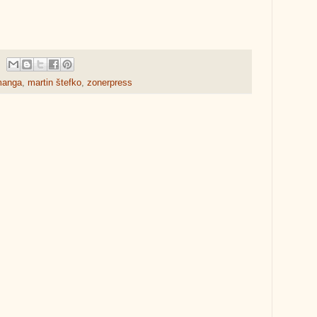
anga
,
martin štefko
,
zonerpress