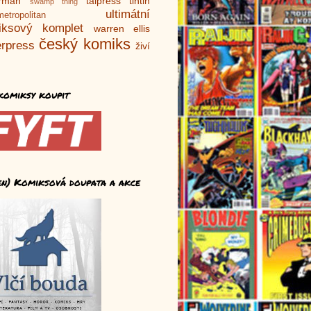
rman
talpress
tintin
swamp thing
ultimátní
metropolitan
iksový komplet
warren ellis
český komiks
rpress
živí
komiksy koupit
en) Komiksová doupata a akce