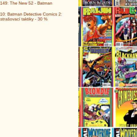
149: The New 52 - Batman
10: Batman Detective Comics 2:
strašovací taktiky - 30 %