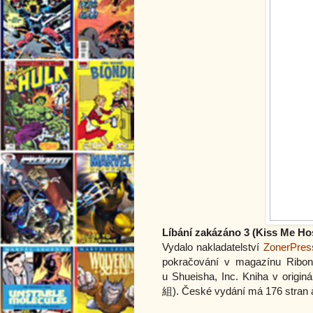
Líbání zakázáno 3 (Kiss Me Ho
Vydalo nakladatelství
ZonerPres
pokračování v magazínu Rib
u Shueisha, Inc. Kniha v orig
組). České vydání má 176 stran a