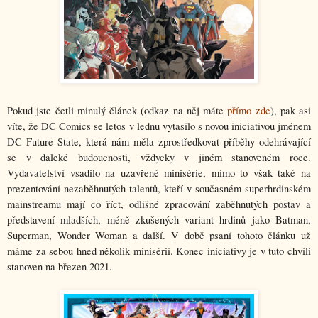
Pokud jste četli minulý článek (odkaz na něj máte 
přímo zde
), pak asi 
víte, že DC Comics se letos v lednu vytasilo s novou iniciativou jménem 
DC Future State, která nám měla zprostředkovat příběhy odehrávající 
se v daleké budoucnosti, vždycky v jiném stanoveném roce. 
Vydavatelství vsadilo na uzavřené minisérie, mimo to však také na 
prezentování nezaběhnutých talentů, kteří v současném superhrdinském 
mainstreamu mají co říct, odlišné zpracování zaběhnutých postav a 
představení mladších, méně zkušených variant hrdinů jako Batman, 
Superman, Wonder Woman a další. V době psaní tohoto článku už 
máme za sebou hned několik minisérií. Konec iniciativy je v tuto chvíli 
stanoven na březen 2021. 