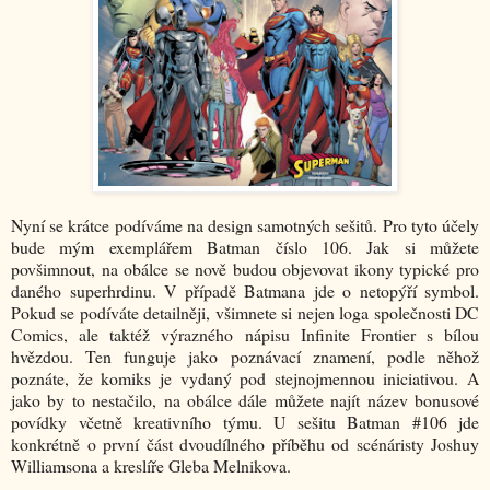
Nyní se krátce podíváme na design samotných sešitů. Pro tyto účely
bude mým exemplářem Batman číslo 106. Jak si můžete
povšimnout, na obálce se nově budou objevovat ikony typické pro
daného superhrdinu. V případě Batmana jde o netopýří symbol.
Pokud se podíváte detailněji, všimnete si nejen loga společnosti DC
Comics, ale taktéž výrazného nápisu Infinite Frontier s bílou
hvězdou. Ten funguje jako poznávací znamení, podle něhož
poznáte, že komiks je vydaný pod stejnojmennou iniciativou. A
jako by to nestačilo, na obálce dále můžete najít název bonusové
povídky včetně kreativního týmu. U sešitu Batman #106 jde
konkrétně o první část dvoudílného příběhu od scénáristy Joshuy
Williamsona a kreslíře Gleba Melnikova.