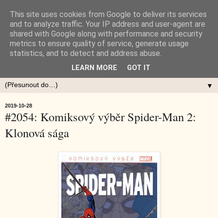
This site uses cookies from Google to deliver its services
and to analyze traffic. Your IP address and user-agent are
shared with Google along with performance and security
metrics to ensure quality of service, generate usage
statistics, and to detect and address abuse.
LEARN MORE
GOT IT
▼
2019-10-28
#2054: Komiksový výběr Spider-Man 2:
Klonová sága