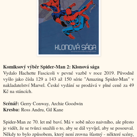
Komiksový výběr Spider-Man 2: Klonová sága
Vydalo Hachette Fascicoli v pevné vazbě v roce 2019. Původně
vyšlo jako čísla 129 a 143 až 150 série "Amazing Spider-Man" v
nakladatelství Marvel. České vydání se prodává v plné ceně za 49
Kč na stáncích.
Scénář:
Gerry Conway, Archie Goodwin
Kresba:
Ross Andru, Gil Kane
Spider-Man ze 70. let mě baví. Má v sobě něco naivního, ale přesto
je vidět, že se tvůrci snažili o to, aby se dál vyvíjel, aby se posouval.
Někdy to bylo způsobem, který není zrovna šťastný - některé scény,