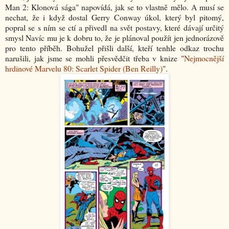
Man 2: Klonová sága" napovídá, jak se to vlastně mělo. A musí se
nechat, že i když dostal Gerry Conway úkol, který byl pitomý,
popral se s ním se ctí a přivedl na svět postavy, které dávají určitý
smysl Navíc mu je k dobru to, že je plánoval použít jen jednorázově
pro tento příběh. Bohužel přišli další, kteří tenhle odkaz trochu
narušili, jak jsme se mohli přesvědčit třeba v knize "
Nejmocnější
hrdinové Marvelu 80: Scarlet Spider (Ben Reilly)
".