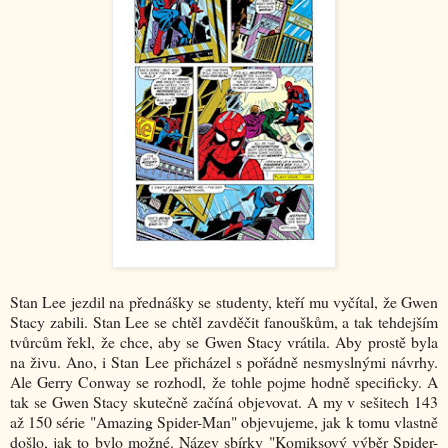
Stan Lee jezdil na přednášky se studenty, kteří mu vyčítal, že Gwen
Stacy zabili. Stan Lee se chtěl zavděčit fanouškům, a tak tehdejším
tvůrcům řekl, že chce, aby se Gwen Stacy vrátila. Aby prostě byla
na živu. Ano, i Stan Lee přicházel s pořádně nesmyslnými návrhy.
Ale Gerry Conway se rozhodl, že tohle pojme hodně specificky. A
tak se Gwen Stacy skutečně začíná objevovat. A my v sešitech 143
až 150 série "Amazing Spider-Man" objevujeme, jak k tomu vlastně
došlo, jak to bylo možné. Název sbírky "Komiksový výběr Spider-