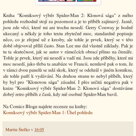
Kniha "Komiksový výběr Spider-Man 2: Klonová sága" z mého
pohledu rozhodně stojí za pozornost a je to příběh zajímavý. Jasně,
jsou zde věci, které mi ani trochu nesedí. Gerry Conway je hodně
ukecaný a někdy je toho textu zbytečně moc, standardně popisuje
něco, co je zřejmé už z kresby, ale tohle je prvek, který se v této
době objevoval příliš často. Stan Lee mu dal vlastně základy. Pak je
tu ta skutečnost, jak se autor v rámečcích obrací přímo na čtenáře.
Tohle je prvek, který mi nesedí a vadí mi. Jsou zde příběhy, které mi
moc nesedí, jako třeba ta anabáze ve Francii, nemluvě pak o tom, že
v rámci dvou panelů se udá skok, který se odehrál v jiném komiksu,
ale tohle patří k vydávání. Na druhou stranu to nebyl příběh, který
by byl pro "Klonovou ságu" zásadní. I přes určitá negativa pak v
knize "Komiksový výběr Spider-Man 2: Klonová sága" dostáváme
dobrý retro příběh z časů, kdy mě osobně Spider-Man bavil.
Na Comics Blogu najdete recenze na knihy:
Komiksový výběr Spider-Man 1: Úhel pohledu
Martin Štefko
v
16:05