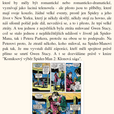
které by měly být romantické nebo romanticko-dramatické,
vyznívají jako laciná telenovela - ale přesto jsou to příběhy, které
mají svoje kouzlo, žádné velké eventy, prostě jen Spidey a jeho
život v New Yorku, který je někdy skvělý, někdy stojí za hovno, ale
náš síťomil pořád jede dál, nevzdává se, a to i přesto, že trpí velké
ztráty. A tou jednou z největších byla ztráta milované Gwen Stacy,
což se stalo jednou z nejdůležitějších událostí v životě jak Spider-
Mana, tak i Petera Parkera, protože na obou se to podepsalo. Na
Peterovi proto, že ztratil někoho, koho miloval, na Spider-Manovi
pak tak, že mu vyvstali další záporáci, kteří měli spojitost právě
přímo se smrtí Gwen Stacy. A t se dozvídáme právě v knize
"Komiksový výběr Spider-Man 2: Klonová sága".