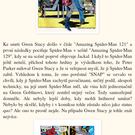
Ke smrti Gwen Stacy došlo v čísle "Amazing Spider-Man 121" a
první následky pociťuje Spider-Man v sešitě "Amazing Spider-Man
129", kdy se na scéně poprvé objevuje Jackal. I když to Spider-Man
ještě netuší, příchod tohoto hrdiny je výsledkem toho, že Peter
Parker miloval Gwen Stacy a že si veřejnost myslí, že ji Spider-Man
zabil. Vzhledem k tomu, že ono pověstné "SNAP" se ozvalo ve
chvíli, kdy ji Spider-Man zachytil pavučinami, určitý podíl, alespoň
technicky, na její smrti Spider-Man měl, ale vina leží jednoznačně
na Green Goblinovi, který zemřel stejný večer. Tedy samozřejmě
domněle. Ale nebyly lepší doby, kdy mohli hrdinové umírat?
Nebylo by skvělé, kdyby i v komiksu tohle zůstalo něco jako status
quo? Ale ono to prostě nejde. Na případu Gwen Stacy je tohle znát
nejvíce.