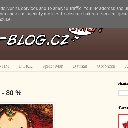
eliver its services and to analyze traffic. Your IP address and 
ormance and security metrics to ensure quality of service, gen
abuse.
NHM
DCKK
Spider-Man
Batman
Osobnosti
A
Hled
 - 80 %
Supe