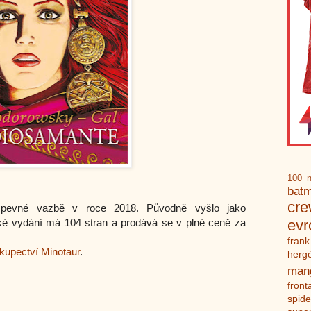
100 n
bat
cr
v pevné vazbě v roce 2018. Původně vyšlo jako
ké vydání má 104 stran a prodává se v plné ceně za
ev
frank
hkupectví Minotaur
.
herg
man
front
spid