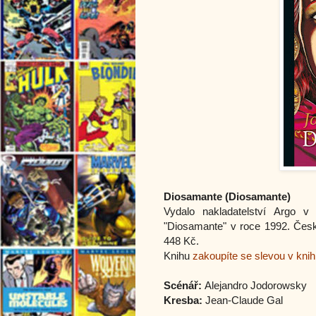
Diosamante (
Diosamante
)
Vydalo nakladatelství Argo 
"
Diosamante
" v roce 1992. Čes
448 Kč.
Knihu
zakoupíte se slevou v kni
Scénář:
Alejandro Jodorowsky
Kresba:
Jean-Claude Gal