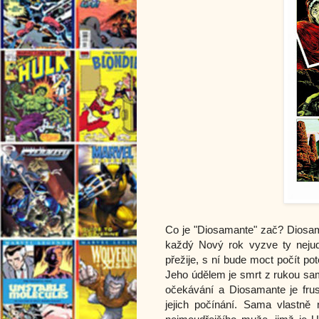
Co je "Diosamante" zač? Diosama
každý Nový rok vyzve ty nejuda
přežije, s ní bude moct počít po
Jeho údělem je smrt z rukou sam
očekávání a Diosamante je frus
jejich počínání. Sama vlastně 