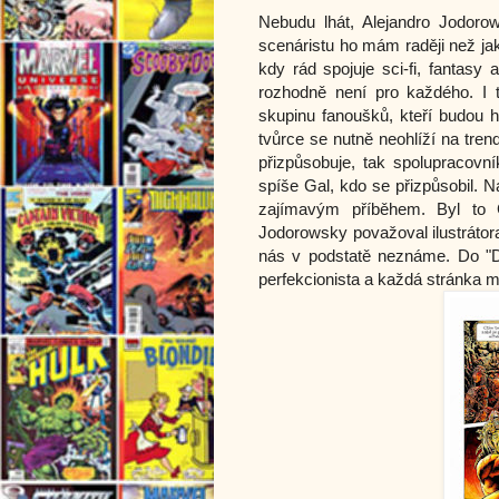
Nebudu lhát, Alejandro Jodoro
scenáristu ho mám raději než jak
kdy rád spojuje sci-fi, fantasy a
rozhodně není pro každého. I t
skupinu fanoušků, kteří budou h
tvůrce se nutně neohlíží na trendy
přizpůsobuje, tak spolupracovn
spíše Gal, kdo se přizpůsobil. 
zajímavým příběhem. Byl to G
Jodorowsky považoval ilustrátora
nás v podstatě neznáme. Do "D
perfekcionista a každá stránka mu