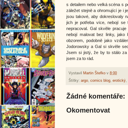
s detailem nebo velká scéna s 
záležet stejně a ohromující je i 
jsou takové, aby dokreslovaly 
jich je potřeba více, nebojí s
nepracoval. Gal skvěle pracuje 
nebojí malovat bez linky, jako 
obzorem, podobně jako vzdále
Jodorowsky a Gal si skvěle sed
Jsem si jistý, že by to stálo z
jsem za to rád.
Vystavil
Martin Štefko
v
8:00
Štítky:
argo
,
comics blog
,
erotický
,
Žádné komentáře:
Okomentovat