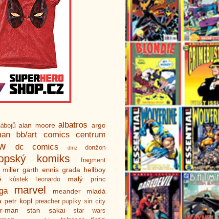
albatros
alan moore
argo
ábojů
man
bb/art
comics centrum
ew
dc comics
donžon
dmz
ropský komiks
fragment
 miller
garth ennis
grada
hellboy
é
malý princ
kůstek
leonardo
marvel
ga
meander
mladá
a
petr kopl
preacher
pupíky
sin city
er-man
stan sakai
star wars