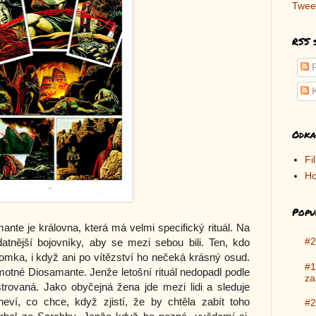
Twee
RSS 
P
K
Odka
Fi
Ho
Popu
nte je královna, která má velmi specifický rituál. Na
#2
tnější bojovníky, aby se mezi sebou bili. Ten, kdo
tomka, i když ani po vítězství ho nečeká krásný osud.
#1
otné Diosamante. Jenže letošní rituál nedopadl podle
za
trovaná. Jako obyčejná žena jde mezi lidi a sleduje
neví, co chce, když zjistí, že by chtěla zabít toho
#2