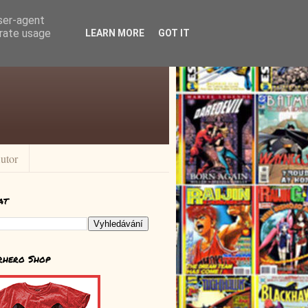
user-agent
erate usage
LEARN MORE
GOT IT
utor
at
rhero Shop