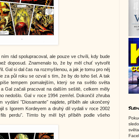
 ním rád spolupracoval, ale pouze ve chvíli, kdy bude
 než doposud. Znamenalo to, že by měl chuť vytvořit
l. Gal si dal čas na rozmyšlenou, a jak je tomu pro něj
Ale za půl roku se ozval s tím, že by do toho šel. A tak
 spíše tempem pomalejším, který se na světlo světa
a Gal začali pracovat na dalším sešitě, celkem měly
ého nedošlo. Gal v roce 1994 zemřel. Dokončil zhruba
ém vydání "Diosamante" najdete, příběh ale ukončený
Sled
jil s Igorem Kordeyem a druhý díl vydali v roce 2002
ils perdu". Tímto by měl být příběh podle všeho
Poku
sledo
světa
Faceb