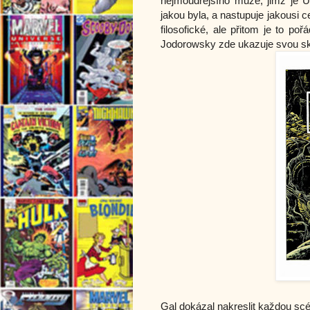
nejmoudřejšího muže, jimž je 
jakou byla, a nastupuje jakousi c
filosofické, ale přitom je to poř
Jodorowsky zde ukazuje svou skv
Gal dokázal nakreslit každou scén