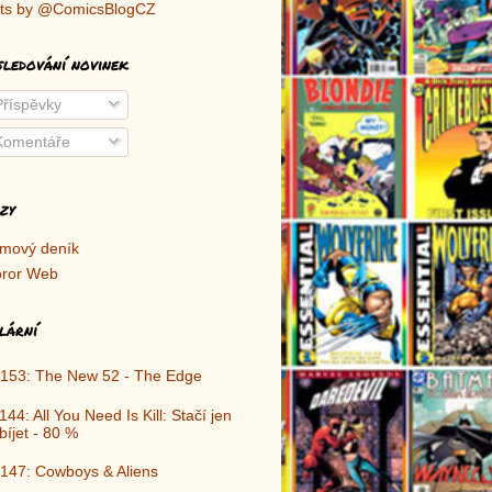
ts by @ComicsBlogCZ
sledování novinek
říspěvky
omentáře
zy
lmový deník
ror Web
lární
153: The New 52 - The Edge
144: All You Need Is Kill: Stačí jen
bíjet - 80 %
147: Cowboys & Aliens