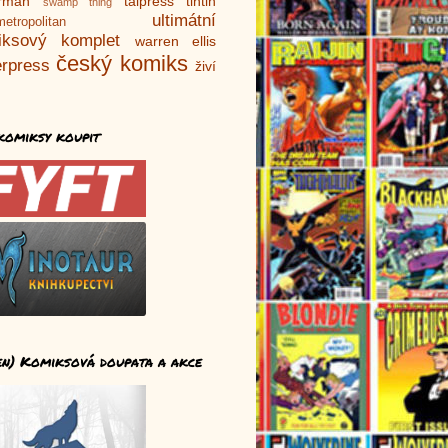
rman
talpress
tintin
swamp thing
ultimátní
metropolitan
iksový komplet
warren ellis
český komiks
rpress
živí
komiksy koupit
en) Komiksová doupata a akce