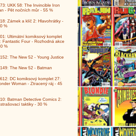
73: UKK 58: The Invincible Iron
n - Pět nočních můr - 55 %
18: Zámek a klíč 2: Hlavohrátky -
0 %
01: Ultimátní komiksový komplet
: Fantastic Four - Rozhodná akce
40 %
152: The New 52 - Young Justice
149: The New 52 - Batman
612: DC komiksový komplet 27:
nder Woman - Ztracený ráj - 45
10: Batman Detective Comics 2:
strašovací taktiky - 30 %