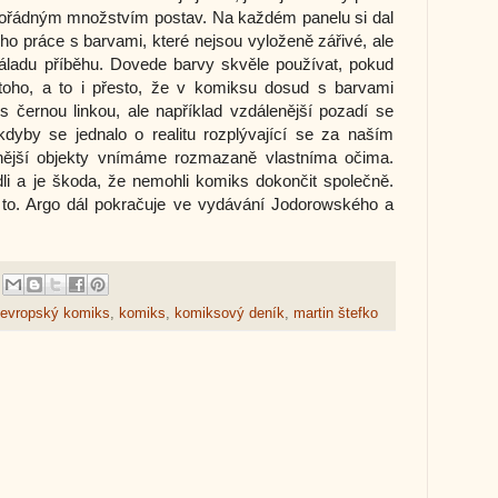
pořádným množstvím postav. Na každém panelu si dal
jeho práce s barvami, které nejsou vyloženě zářivé, ale
náladu příběhu. Dovede barvy skvěle používat, pokud
e toho, a to i přesto, že v komiksu dosud s barvami
s černou linkou, ale například vzdálenější pozadí se
kdyby se jednalo o realitu rozplývající se za naším
nější objekty vnímáme rozmazaně vlastníma očima.
li a je škoda, že nemohli komiks dokončit společně.
a to. Argo dál pokračuje ve vydávání Jodorowského a
evropský komiks
,
komiks
,
komiksový deník
,
martin štefko