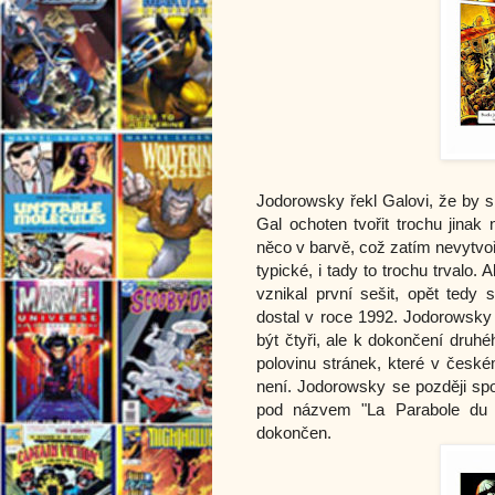
Jodorowsky řekl Galovi, že by s
Gal ochoten tvořit trochu jinak
něco v barvě, což zatím nevytvoři
typické, i tady to trochu trvalo. 
vznikal první sešit, opět tedy
dostal v roce 1992. Jodorowsky 
být čtyři, ale k dokončení druh
polovinu stránek, které v česk
není. Jodorowsky se později spo
pod názvem "La Parabole du f
dokončen.