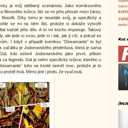
supe
wsky je můj oblíbený scenárista. Jako komiksového
trans
kom
o filmového tvůrce, líbí se mi jeho přesah mezi žánry,
 filosofii. Díky tomu je neustále svůj, je specifický a
zone
ohle se mi na něm líbí, protože si dokáže vytvořit
mrtví
ltat každé jeho dílo. A to mi trochu imponuje. Takový
, ale jede si svou, jede si i tak, jak ji cítí, a pokud se
Kde 
íkům. I když v případě komiksu "Diosamante" to byl
Na začátku je Jodorowského předmluva, která je sama
al, kdo oslovil Jodorowského jako první, přitom
 za legendu. Gal je velmi specifický tvůrce, kterého u
iosamante" toho na kontě neměl moc, protože je to
 prostě trvá. Mimo jiné i proto, že vyučoval.
(Nej