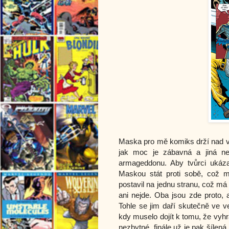
Maska pro mě komiks drží nad vo
jak moc je zábavná a jiná ne
armageddonu. Aby tvůrci ukáza
Maskou stát proti sobě, což m
postavil na jednu stranu, což má 
ani nejde. Oba jsou zde proto, a
Tohle se jim daří skutečně ve ve
kdy muselo dojít k tomu, že vyh
nezbytné, finále už je pak šíle