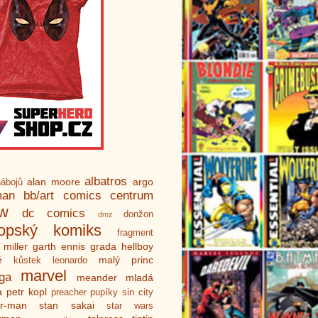
albatros
alan moore
argo
ábojů
man
bb/art
comics centrum
ew
dc comics
donžon
dmz
ropský komiks
fragment
 miller
garth ennis
grada
hellboy
é
malý princ
kůstek
leonardo
marvel
ga
meander
mladá
a
petr kopl
preacher
pupíky
sin city
er-man
stan sakai
star wars