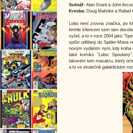
Scénář:
Alan Grant a John Arcud
Kresba:
Doug Mahnke a Rafael 
Lobo není zrovna značka, po kt
tímhle šílencem sem tam docela
vyšel, a to v roce 2004 jako "Sp
spíše udělaný do Spider-Mana ne
novým vydáním nyní, kdy kniha o
také komiks "Lobo: Spoutaný
takovém tom masakru, který očeká
a to ve skutečně galaktickém ro