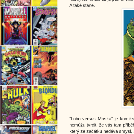
A také stane.
"Lobo versus Maska" je komiks,
nemůžu tvrdit, že vás tam příběh
který ze začátku nedává smysl, ab