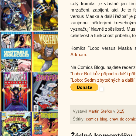
celý komiks je vlastně jen tí
mrzačení, zabíjení, atd. Je to 
versus Maska a další řežba" je 
zaujmout některými kresebným
vyznačují hlavně zběsilostí. Mu
celistvost a funkčnost příběhu, to
Komiks "Lobo versus Maska a
Arkham
.
Na Comics Blogu najdete recenz
"
Lobo: Bullíkův případ a další př
"
Lobo: Sedm zbytečných a další 
Vystavil
Martin Štefko
v
3:15
Štítky:
comics blog
,
crew
,
dc comi
Žádné komentáře: