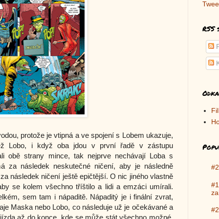
Twee
RSS 
P
K
Odka
Fi
Ho
dou, protože je vtipná a ve spojení s Lobem ukazuje,
ž Lobo, i když oba jdou v první řadě v zástupu
Popu
li obě strany mince, tak nejprve nechávají Loba s
á za následek neskutečné ničení, aby je následně
#2
za následek ničení ještě epičtější. O nic jiného vlastně
#1
by se kolem všechno tříštilo a lidi a emzáci umírali.
za
lkém, sem tam i nápaditě. Nápaditý je i finální zvrat,
raje Maska nebo Lobo, co následuje už je očekávané a
#2
ná jízda až do konce, kde se může stát všechno možné.