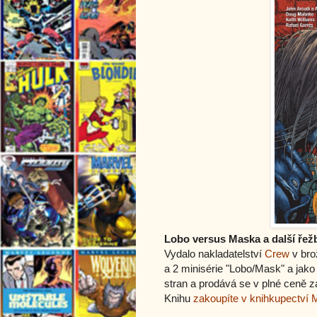
Lobo versus Maska a další řež
Vydalo nakladatelství
Crew
v bro
a 2 minisérie "Lobo/Mask" a ja
stran a prodává se v plné ceně z
Knihu
zakoupíte v knihkupectví 