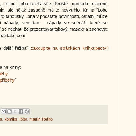
m, co od Loba očekáváte. Prostě hromada mlácení,
fajn, ale nějak zásadně mě to nevytrhlo. Kniha "Lobo
pro fanoušky Loba v podstatě povinností, ostatní může
i nápady, sem tam i nápady ve scénáři, které se
sí se nechat, že prezentovat takový masakr a zachovat
 se také cení.
 další řežba"
zakoupíte na stránkách knihkupectví
e na knihy:
íběhy
"
příběhy
"
cs
,
komiks
,
lobo
,
martin štefko