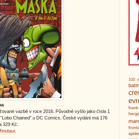
100 n
bat
cr
ev
ba
frank
žované vazbě v roce 2016. Původně vyšlo jako čísla 1
herg
ko "Lobo Chained" u DC Comics. České vydání má 176
man
a 329 Kč.
front
Minotaur
.
spid