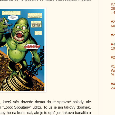
#7
26
- 
#2
Ma
#2
#4
10
#2
#1
Wo
%
#4
Za
 který vás dovede dostat do té správné nálady, ale
 "Lobo: Spoutaný" udrží. To už je jen takový doplněk,
y ho na konci dal, ale je to spíš jen taková banalita a