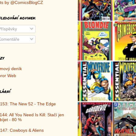
ts by @ComicsBlogCZ
sledování novinek
říspěvky
omentáře
zy
lmový deník
ror Web
lární
153: The New 52 - The Edge
144: All You Need Is Kill: Stačí jen
bíjet - 80 %
147: Cowboys & Aliens