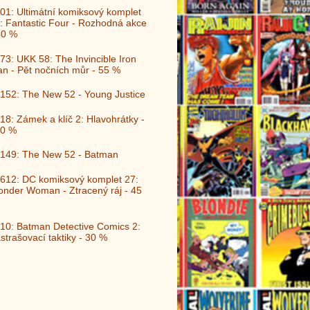
01: Ultimátní komiksový komplet
: Fantastic Four - Rozhodná akce
40 %
73: UKK 58: The Invincible Iron
n - Pět nočních můr - 55 %
152: The New 52 - Young Justice
18: Zámek a klíč 2: Hlavohrátky -
0 %
149: The New 52 - Batman
612: DC komiksový komplet 27:
nder Woman - Ztracený ráj - 45
10: Batman Detective Comics 2:
strašovací taktiky - 30 %