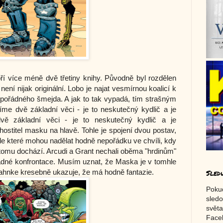
í více méně dvě třetiny knihy. Původně byl rozdělen
ení nijak originální. Lobo je najat vesmírnou koalicí k
o pořádného šmejda. A jak to tak vypadá, tím strašným
e dvě základní věci - je to neskutečný kydlič a je
ě základní věci - je to neskutečný kydlič a je
ostitel masku na hlavě. Tohle je spojení dvou postav,
le které mohou nadělat hodně nepořádku ve chvíli, kdy
 tomu dochází. Arcudi a Grant nechali oběma "hrdinům"
ořádné konfrontace. Musím uznat, že Maska je v tomhle
hnke kresebně ukazuje, že má hodně fantazie.
Sled
Poku
sledo
světa
Faceb