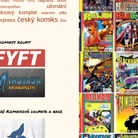
rman
talpress
tintin
swamp thing
ultimátní
metropolitan
iksový komplet
warren ellis
český komiks
rpress
živí
komiksy koupit
en) Komiksová doupata a akce