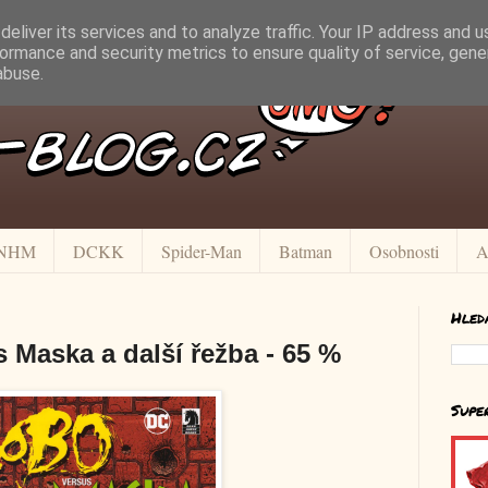
eliver its services and to analyze traffic. Your IP address and 
ormance and security metrics to ensure quality of service, gen
abuse.
NHM
DCKK
Spider-Man
Batman
Osobnosti
A
Hled
 Maska a další řežba - 65 %
Supe