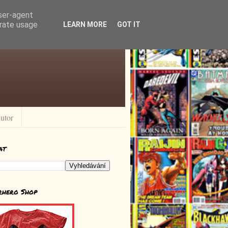
user-agent
erate usage
LEARN MORE
GOT IT
utor
at
rhero Shop