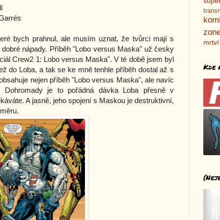
supe
i
trans
Garrés
kom
zone
eré bych prahnul, ale musím uznat, že tvůrci mají s
mrtví
 dobré nápady. Příběh "Lobo versus Maska" už česky
eciál Crew2 1: Lobo versus Maska". V té době jsem byl
Kde 
ž do Loba, a tak se ke mně tenhle příběh dostal až s
bsahuje nejen příběh "Lobo versus Maska", ale navíc
". Dohromady je to pořádná dávka Loba přesně v
váte. A jasně, jeho spojení s Maskou je destruktivní,
změru.
(Nej