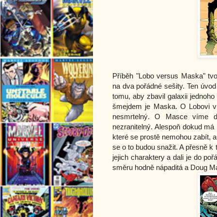
Příběh "Lobo versus Maska" tvoř
na dva pořádné sešity. Ten úvod n
tomu, aby zbavil galaxii jednoh
šmejdem je Maska. O Lobovi vím
nesmrtelný. O Masce víme dv
nezranitelný. Alespoň dokud má h
které se prostě nemohou zabít, a
se o to budou snažit. A přesně k
jejich charaktery a dali je do p
směru hodně nápaditá a Doug Ma