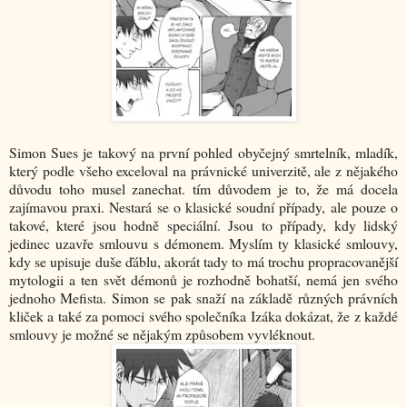
Simon Sues je takový na první pohled obyčejný smrtelník, mladík,
který podle všeho exceloval na právnické univerzitě, ale z nějakého
důvodu toho musel zanechat. tím důvodem je to, že má docela
zajímavou praxi. Nestará se o klasické soudní případy, ale pouze o
takové, které jsou hodně speciální. Jsou to případy, kdy lidský
jedinec uzavře smlouvu s démonem. Myslím ty klasické smlouvy,
kdy se upisuje duše ďáblu, akorát tady to má trochu propracovanější
mytologii a ten svět démonů je rozhodně bohatší, nemá jen svého
jednoho Mefista. Simon se pak snaží na základě různých právních
kliček a také za pomoci svého společníka Izáka dokázat, že z každé
smlouvy je možné se nějakým způsobem vyvléknout.