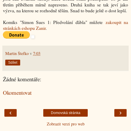
třetím příběhem mírně napraveno. Druhá kniha se tak jeví jako
výzva, na kterou se rozhodně těším. Snad to bude ještě o dost lepší.
Komiks "Simon Sues 1: Předvolání ďábla" můžete
zakoupit na
stránkách eshopu Zanir
.
Martin Štefko
v
7:03
Sdílet
Žádné komentáře:
Okomentovat
‹
›
Domovská stránka
Zobrazit verzi pro web