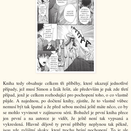
Kniha tedy obsahuje celkem tři příběhy, které ukazují jednotlivé
případy, jež musí Simon a Izák řešit, ale především je pak zde třetí
případ, jenž je celkem rozhodující pro pochopení toho, o co vlastně
půjde. A najednou, po dočtení knihy, zjistíte, že to vlastně vůbec
nemusí být tak špatné a že před sebou možná ještě máte něco, co by
se mohlo vyvinout v zajímavou sérii. Bohužel je první kniha přece
jen první a na autorce je vidět, že ještě není tak vypsaná a
vykreslená. Hlavně dějově ty první příběhy neplynou tak pěkně,
jsou zde zvláštní skoky, které trochu brání pochopení. To je ale