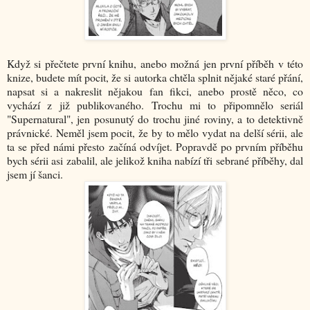
Když si přečtete první knihu, anebo možná jen první příběh v této
knize, budete mít pocit, že si autorka chtěla splnit nějaké staré přání,
napsat si a nakreslit nějakou fan fikci, anebo prostě něco, co
vychází z již publikovaného. Trochu mi to připomnělo seriál
"Supernatural", jen posunutý do trochu jiné roviny, a to detektivně
právnické. Neměl jsem pocit, že by to mělo vydat na delší sérii, ale
ta se před námi přesto začíná odvíjet. Popravdě po prvním příběhu
bych sérii asi zabalil, ale jelikož kniha nabízí tři sebrané příběhy, dal
jsem jí šanci.