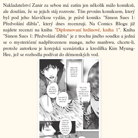
Nakladatelství Zanir za sebou má zatím jen několik málo komiksů,
ale doufám, že se jejich stáj rozroste. Tím prvním komiksem, který
byl pod jeho hlavičkou vydán, je právě komiks "Simon Sues 1:
Předvolání ďábla", který dnes recenzuji. Na Comics Blogu již
najdete recenzi na knihu "
Diplomovaní hrdinové, kniha 1
". Kniha
"Simon Sues 1: Předvolání ďábla" je z trochu jiného soudku a jedná
se o mysteriózní nadpřirozenou mangu, nebo manhwu, chcete-li,
protože autorkou je korejská scenáristka a kreslířka Kim Myung-
Hee, jež se rozhodla podívat do démonských vod.