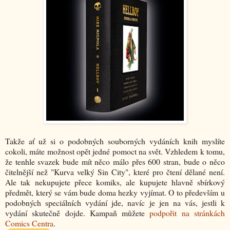
Takže ať už si o podobných souborných vydáních knih myslíte
cokoli, máte možnost opět jedné pomoct na svět. Vzhledem k tomu,
že tenhle svazek bude mít něco málo přes 600 stran, bude o něco
čitelnější než "Kurva velký Sin City", které pro čtení dělané není.
Ale tak nekupujete přece komiks, ale kupujete hlavně sbírkový
předmět, který se vám bude doma hezky vyjímat. O to především u
podobných speciálních vydání jde, navíc je jen na vás, jestli k
vydání skutečně dojde. Kampaň můžete
podpořit na stránkách
Comics Centra
.