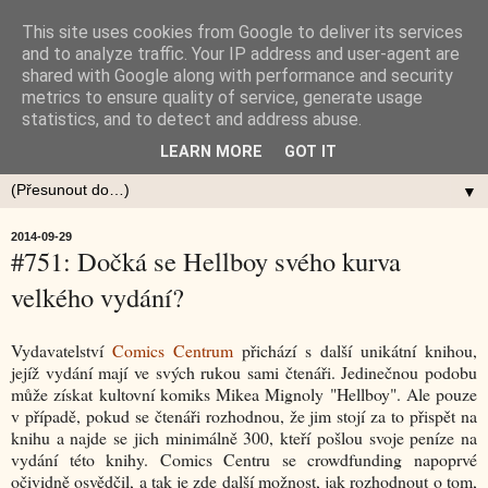
This site uses cookies from Google to deliver its services
and to analyze traffic. Your IP address and user-agent are
shared with Google along with performance and security
metrics to ensure quality of service, generate usage
statistics, and to detect and address abuse.
LEARN MORE
GOT IT
▼
2014-09-29
#751: Dočká se Hellboy svého kurva
velkého vydání?
Vydavatelství
Comics Centrum
přichází s další unikátní knihou,
jejíž vydání mají ve svých rukou sami čtenáři. Jedinečnou podobu
může získat kultovní komiks Mikea Mignoly "Hellboy". Ale pouze
v případě, pokud se čtenáři rozhodnou, že jim stojí za to přispět na
knihu a najde se jich minimálně 300, kteří pošlou svoje peníze na
vydání této knihy. Comics Centru se crowdfunding napoprvé
očividně osvědčil, a tak je zde další možnost, jak rozhodnout o tom,