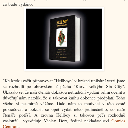
co bude vydáno.
"Ke kroku začít připravovat "Hellboye" v krásné unikátní verzi jsme
se rozhodli po obrovském úspěchu "Kurva velkýho Sin City".
Ukázalo se, že naši čtenáři dokážou netradiční vydání velmi ocenit a
důvěřují nám natolik, že si takovou knihu dokonce předplatí. Toho
všeho si nesmírně vážíme. Dalo nám to motivaci v této cestě
pokračovat a pokusit se opět vydat něco jedinečného, co naše
čtenáře potěší. A zrovna Hellboy si takovou péči rozhodně
zaslouží,“ vysvětluje Václav Dort, ředitel nakladatelství
Comics
Centrum
.