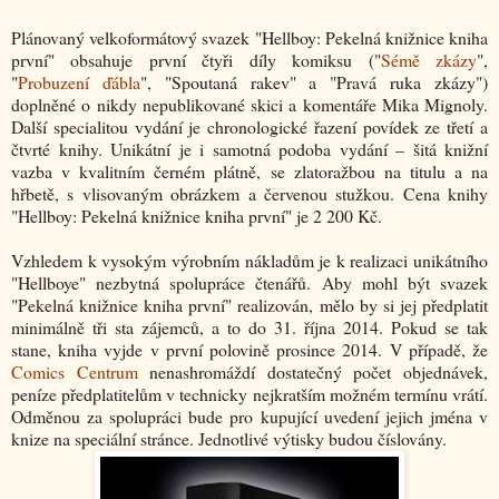
Plánovaný velkoformátový svazek "Hellboy: Pekelná knižnice kniha
první" obsahuje první čtyři díly komiksu ("
Sémě zkázy
",
"
Probuzení ďábla
", "Spoutaná rakev" a "Pravá ruka zkázy")
doplněné o nikdy nepublikované skici a komentáře Mika Mignoly.
Další specialitou vydání je chronologické řazení povídek ze třetí a
čtvrté knihy. Unikátní je i samotná podoba vydání – šitá knižní
vazba v kvalitním černém plátně, se zlatoražbou na titulu a na
hřbetě, s vlisovaným obrázkem a červenou stužkou. Cena knihy
"Hellboy: Pekelná knižnice kniha první" je 2 200 Kč.
Vzhledem k vysokým výrobním nákladům je k realizaci unikátního
"Hellboye" nezbytná spolupráce čtenářů. Aby mohl být svazek
"Pekelná knižnice kniha první" realizován, mělo by si jej předplatit
minimálně tři sta zájemců, a to do 31. října 2014. Pokud se tak
stane, kniha vyjde v první polovině prosince 2014. V případě, že
Comics Centrum
nenashromáždí dostatečný počet objednávek,
peníze předplatitelům v technicky nejkratším možném termínu vrátí.
Odměnou za spolupráci bude pro kupující uvedení jejich jména v
knize na speciální stránce. Jednotlivé výtisky budou číslovány.