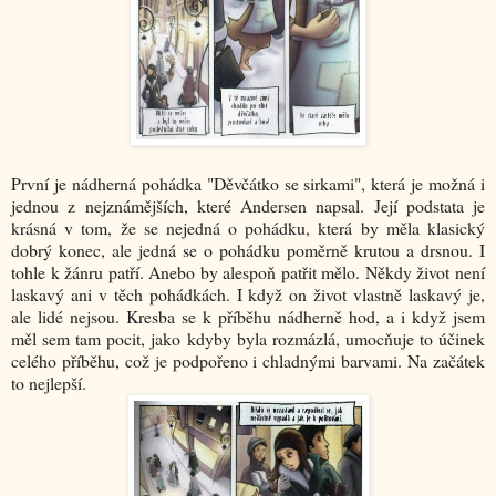
První je nádherná pohádka "Děvčátko se sirkami", která je možná i
jednou z nejznámějších, které Andersen napsal. Její podstata je
krásná v tom, že se nejedná o pohádku, která by měla klasický
dobrý konec, ale jedná se o pohádku poměrně krutou a drsnou. I
tohle k žánru patří. Anebo by alespoň patřit mělo. Někdy život není
laskavý ani v těch pohádkách. I když on život vlastně laskavý je,
ale lidé nejsou. Kresba se k příběhu nádherně hod, a i když jsem
měl sem tam pocit, jako kdyby byla rozmázlá, umocňuje to účinek
celého příběhu, což je podpořeno i chladnými barvami. Na začátek
to nejlepší.