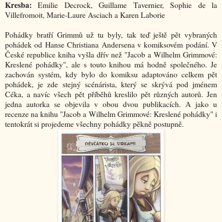
Kresba:
Emilie Decrock, Guillame Tavernier, Sophie de la
Villefromoit, Marie-Laure Asciach a Karen Laborie
Pohádky bratří Grimmů už tu byly, tak teď ještě pět vybraných
pohádek od Hanse Christiana Andersena v komiksovém podání. V
České republice kniha vyšla dřív než "Jacob a Wilhelm Grimmové:
Kreslené pohádky", ale s touto knihou má hodně společného. Je
zachován systém, kdy bylo do komiksu adaptováno celkem pět
pohádek, je zde stejný scénárista, který se skrývá pod jménem
Céka, a navíc všech pět příběhů kreslilo pět různých autorů. Jen
jedna autorka se objevila v obou dvou publikacích. A jako u
recenze na knihu "Jacob a Wilhelm Grimmové: Kreslené pohádky" i
tentokrát si projedeme všechny pohádky pěkně postupně.