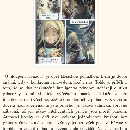
"O hloupém Honzovi" je opět klasickou pohádkou, která je dobře
známá, tedy v konkrétním provedení, také u nás. Tohle je příběh o
tom, že se dva neskutečně inteligentní princové ucházejí o ruku
princezny, která si přeje výřečného manžela. Ukáže se, že
inteligence není všechno, což je i pointou téhle pohádky. Kresba se
docela hodí k celému smyslu příběhu, je taková satirická, správně
zábavná, už jen účesy inteligentních princů jsou prostě parádní.
Autorovi kresby se daří svou celkem jednoduchou kresbou bez
přemíry čar efektně zachytit výrazy jednotlivých postav. Přesně v
tomhle provedení pohádku neznám, ale je vidět, že si s kresbou