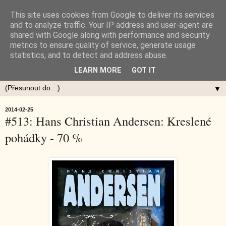
This site uses cookies from Google to deliver its services
and to analyze traffic. Your IP address and user-agent are
shared with Google along with performance and security
metrics to ensure quality of service, generate usage
statistics, and to detect and address abuse.
LEARN MORE
GOT IT
▼
2014-02-25
#513: Hans Christian Andersen: Kreslené
pohádky - 70 %