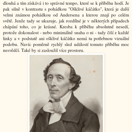
dlouhá a tím získává i to správné tempo, které se k příběhu hodí. Je
pak silně v kontrastu s pohádkou "Ošklivé káčátko", která je další
velmi známou pohádkou od Andersena a kterou znají po celém
světě. Jenže tady se ukazuje, jak rozdílné je v některých případech
chápání toho, co je krásné. Kresba k příběhu absolutně nesedí,
protože dokonalost - nebo minimálně snaha o ni - tady čiší z každé
linky a v podstatě ani ošklivé káčátko nemá tu potřebnou vizuální
podobu. Navíc poměrně rychlý sled událostí tomuto příběhu moc
nesvědčí. Také by si zasloužil více prostoru.