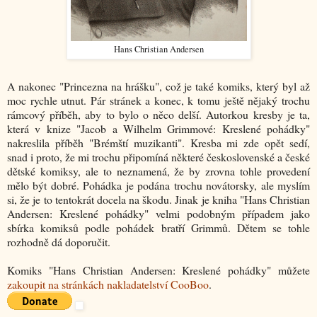
Hans Christian Andersen
A nakonec "Princezna na hrášku", což je také komiks, který byl až
moc rychle utnut. Pár stránek a konec, k tomu ještě nějaký trochu
rámcový příběh, aby to bylo o něco delší. Autorkou kresby je ta,
která v knize "Jacob a Wilhelm Grimmové: Kreslené pohádky"
nakreslila příběh "Brémští muzikanti". Kresba mi zde opět sedí,
snad i proto, že mi trochu připomíná některé československé a české
dětské komiksy, ale to neznamená, že by zrovna tohle provedení
mělo být dobré. Pohádka je podána trochu novátorsky, ale myslím
si, že je to tentokrát docela na škodu. Jinak je kniha "Hans Christian
Andersen: Kreslené pohádky" velmi podobným případem jako
sbírka komiksů podle pohádek bratří Grimmů. Dětem se tohle
rozhodně dá doporučit.
Komiks "Hans Christian Andersen: Kreslené pohádky" můžete
zakoupit na stránkách nakladatelství CooBoo
.