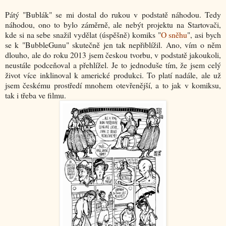
Pátý "Bublák" se mi dostal do rukou v podstatě náhodou. Tedy
náhodou, ono to bylo záměrně, ale nebýt projektu na Startovači,
kde si na sebe snažil vydělat (úspěšně) komiks "
O sněhu
", asi bych
se k "BubbleGunu" skutečně jen tak nepřiblížil. Ano, vím o něm
dlouho, ale do roku 2013 jsem českou tvorbu, v podstatě jakoukoli,
neustále podceňoval a přehlížel. Je to jednoduše tím, že jsem celý
život více inklinoval k americké produkci. To platí nadále, ale už
jsem českému prostředí mnohem otevřenější, a to jak v komiksu,
tak i třeba ve filmu.