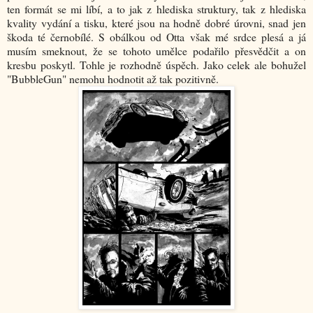
ten formát se mi líbí, a to jak z hlediska struktury, tak z hlediska
kvality vydání a tisku, které jsou na hodně dobré úrovni, snad jen
škoda té černobílé. S obálkou od Otta však mé srdce plesá a já
musím smeknout, že se tohoto umělce podařilo přesvědčit a on
kresbu poskytl. Tohle je rozhodně úspěch. Jako celek ale bohužel
"BubbleGun" nemohu hodnotit až tak pozitivně.