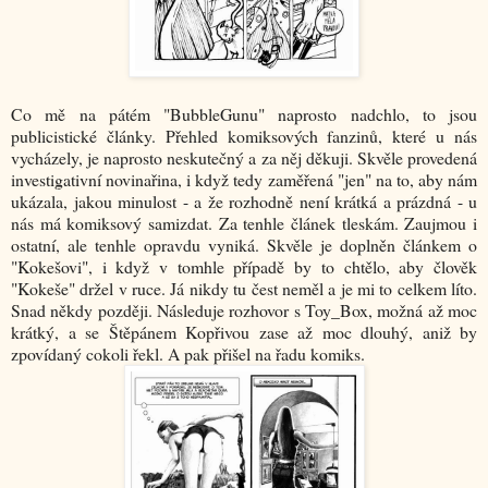
Co mě na pátém "BubbleGunu" naprosto nadchlo, to jsou
publicistické články. Přehled komiksových fanzinů, které u nás
vycházely, je naprosto neskutečný a za něj děkuji. Skvěle provedená
investigativní novinařina, i když tedy zaměřená "jen" na to, aby nám
ukázala, jakou minulost - a že rozhodně není krátká a prázdná - u
nás má komiksový samizdat. Za tenhle článek tleskám. Zaujmou i
ostatní, ale tenhle opravdu vyniká. Skvěle je doplněn článkem o
"Kokešovi", i když v tomhle případě by to chtělo, aby člověk
"Kokeše" držel v ruce. Já nikdy tu čest neměl a je mi to celkem líto.
Snad někdy později. Následuje rozhovor s Toy_Box, možná až moc
krátký, a se Štěpánem Kopřivou zase až moc dlouhý, aniž by
zpovídaný cokoli řekl. A pak přišel na řadu komiks.