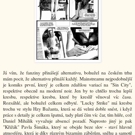
Já vím, že fanziny přinášejí alternativu, bohužel na českém trhu
mám pocit, že alternativu přináší každý. Mainstreamu nejpodobnější
je komiks první, který je celkem zdařilou variací na "Sin City",
respektive obecně na moderní noir. Jen by to chtělo trochu lepší
kresbu, respektive kresbu, které by kreslíř věnoval víc času.
Rozsáhlé, ale bohužel celkem odbyté. "Lucky Strike" má kresbu
trochu ve stylu Hzy Bažanta, která se dá velmi dobře snést, i když
práce s detaily je celkem špatná, tady platí čím víc čar, tím hůře, což
Daniel Mihálik vyvažuje absencí pozadí. Naprosto jiný je pak
"Křižák" Pavla Šimáka, který se obejde beze slov - staví hlavně
atmosféru, která je díky různým bizarním záběrům, sněhu a samotě