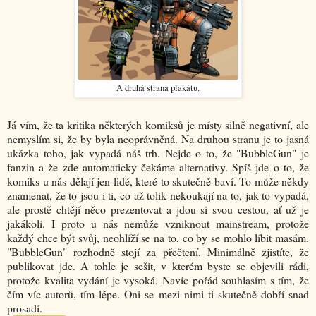
A druhá strana plakátu.
Já vím, že ta kritika některých komiksů je místy silně negativní, ale
nemyslím si, že by byla neoprávněná. Na druhou stranu je to jasná
ukázka toho, jak vypadá náš trh. Nejde o to, že "BubbleGun" je
fanzin a že zde automaticky čekáme alternativy. Spíš jde o to, že
komiks u nás dělají jen lidé, které to skutečně baví. To může někdy
znamenat, že to jsou i ti, co až tolik nekoukají na to, jak to vypadá,
ale prostě chtějí něco prezentovat a jdou si svou cestou, ať už je
jakákoli. I proto u nás nemůže vzniknout mainstream, protože
každý chce být svůj, neohlíží se na to, co by se mohlo líbit masám.
"BubbleGun" rozhodně stojí za přečtení. Minimálně zjistíte, že
publikovat jde. A tohle je sešit, v kterém byste se objevili rádi,
protože kvalita vydání je vysoká. Navíc pořád souhlasím s tím, že
čím víc autorů, tím lépe. Oni se mezi nimi ti skutečně dobří snad
prosadí.