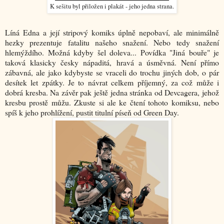
K sešitu byl přiložen i plakát - jeho jedna strana.
Líná Edna a její stripový komiks úplně nepobaví, ale minimálně
hezky prezentuje fatalitu našeho snažení. Nebo tedy snažení
hlemýždího. Možná kdyby šel doleva... Povídka "Jiná bouře" je
taková klasicky česky nápaditá, hravá a úsměvná. Není přímo
zábavná, ale jako kdybyste se vraceli do trochu jiných dob, o pár
desítek let zpátky. Je to návrat celkem příjemný, za což může i
dobrá kresba. Na závěr pak ještě jedna stránka od Devcagera, jehož
kresbu prostě můžu. Zkuste si ale ke čtení tohoto komiksu, nebo
spíš k jeho prohlížení, pustit titulní píseň od Green Day.