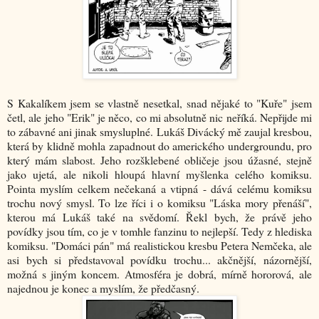
S Kakalíkem jsem se vlastně nesetkal, snad nějaké to "Kuře" jsem
četl, ale jeho "Erik" je něco, co mi absolutně nic neříká. Nepřijde mi
to zábavné ani jinak smysluplné. Lukáš Divácký mě zaujal kresbou,
která by klidně mohla zapadnout do amerického undergroundu, pro
který mám slabost. Jeho rozšklebené obličeje jsou úžasné, stejně
jako ujetá, ale nikoli hloupá hlavní myšlenka celého komiksu.
Pointa myslím celkem nečekaná a vtipná - dává celému komiksu
trochu nový smysl. To lze říci i o komiksu "Láska mory přenáší",
kterou má Lukáš také na svědomí. Řekl bych, že právě jeho
povídky jsou tím, co je v tomhle fanzinu to nejlepší. Tedy z hlediska
komiksu. "Domáci pán" má realistickou kresbu Petera Nemčeka, ale
asi bych si představoval povídku trochu... akčnější, názornější,
možná s jiným koncem. Atmosféra je dobrá, mírně hororová, ale
najednou je konec a myslím, že předčasný.