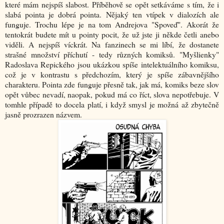
které mám nejspíš slabost. Příběhově se opět setkáváme s tím, že i
slabá pointa je dobrá pointa. Nějaký ten vtípek v dialozích ale
funguje. Trochu lépe je na tom Andrejova "Spoveď". Akorát že
tentokrát budete mít u pointy pocit, že už jste ji někde četli anebo
viděli. A nejspíš víckrát. Na fanzinech se mi líbí, že dostanete
strašné množství příchutí - tedy různých komiksů. "Myšlienky"
Radoslava Repického jsou ukázkou spíše intelektuálního komiksu,
což je v kontrastu s předchozím, který je spíše zábavnějšího
charakteru. Pointa zde funguje přesně tak, jak má, komiks beze slov
opět vůbec nevadí, naopak, pokud má co říct, slova nepotřebuje. V
tomhle případě to docela platí, i když smysl je možná až zbytečně
jasně prozrazen názvem.