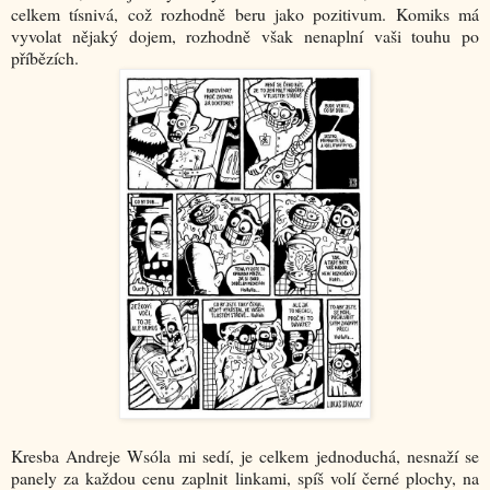
celkem tísnivá, což rozhodně beru jako pozitivum. Komiks má
vyvolat nějaký dojem, rozhodně však nenaplní vaši touhu po
příbězích.
Kresba Andreje Wsóla mi sedí, je celkem jednoduchá, nesnaží se
panely za každou cenu zaplnit linkami, spíš volí černé plochy, na