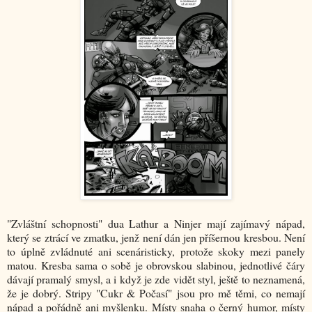
"Zvláštní schopnosti" dua Lathur a Ninjer mají zajímavý nápad,
který se ztrácí ve zmatku, jenž není dán jen příšernou kresbou. Není
to úplně zvládnuté ani scenáristicky, protože skoky mezi panely
matou. Kresba sama o sobě je obrovskou slabinou, jednotlivé čáry
dávají pramalý smysl, a i když je zde vidět styl, ještě to neznamená,
že je dobrý. Stripy "Cukr & Počasí" jsou pro mě těmi, co nemají
nápad a pořádně ani myšlenku. Místy snaha o černý humor, místy