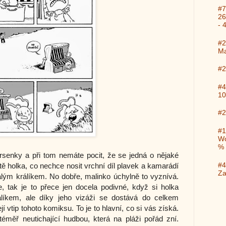
#7
26
- 
#2
Ma
#2
#4
10
#2
#1
Wo
%
rsenky a při tom nemáte pocit, že se jedná o nějaké
#4
stě holka, co nechce nosit vrchní díl plavek a kamarádí
Za
ým králíkem. No dobře, malinko úchylně to vyznívá.
 tak je to přece jen docela podivné, když si holka
líkem, ale díky jeho vizáži se dostává do celkem
í vtip tohoto komiksu. To je to hlavní, co si vás získá.
éměř neutichající hudbou, která na pláži pořád zní.