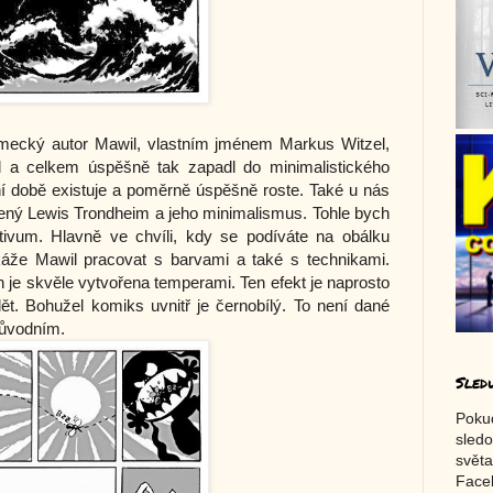
německý autor Mawil, vlastním jménem Markus Witzel,
tyl a celkem úspěšně tak zapadl do minimalistického
ní době existuje a poměrně úspěšně roste. Také u nás
ený Lewis Trondheim a jeho minimalismus. Tohle bych
ivum. Hlavně ve chvíli, kdy se podíváte na obálku
okáže Mawil pracovat s barvami a také s technikami.
ch je skvěle vytvořena temperami. Ten efekt je naprosto
ět. Bohužel komiks uvnitř je černobílý. To není dané
ůvodním.
Sled
Poku
sledo
světa
Faceb