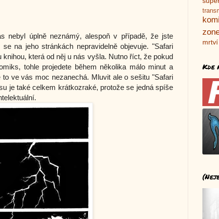
supe
trans
kom
zone
ás nebyl úplně neznámý, alespoň v případě, že jste
mrtví
 se na jeho stránkách nepravidelně objevuje. "Safari
u knihou, která od něj u nás vyšla. Nutno říct, že pokud
Kde 
omiks, tohle projedete během několika málo minut a
to ve vás moc nezanechá. Mluvit ale o sešitu "Safari
ksu je také celkem krátkozraké, protože se jedná spíše
telektuální.
(Nej