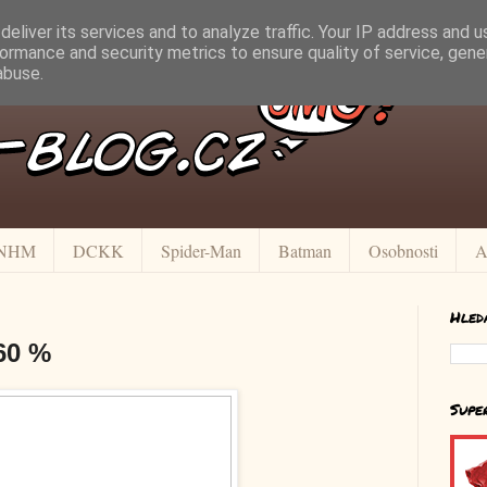
eliver its services and to analyze traffic. Your IP address and 
ormance and security metrics to ensure quality of service, gen
abuse.
NHM
DCKK
Spider-Man
Batman
Osobnosti
A
Hled
 60 %
Supe