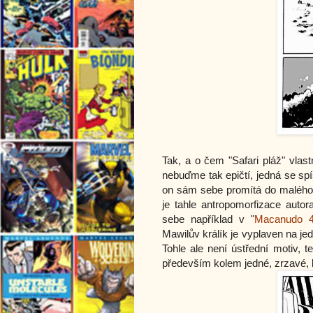
Tak, a o čem "Safari pláž" vlas
nebuďme tak epičtí, jedná se sp
on sám sebe promítá do malého,
je tahle antropomorfizace auto
sebe například v "
Macanudo 
Mawilův králík je vyplaven na jed
Tohle ale není ústřední motiv, t
především kolem jedné, zrzavé, k