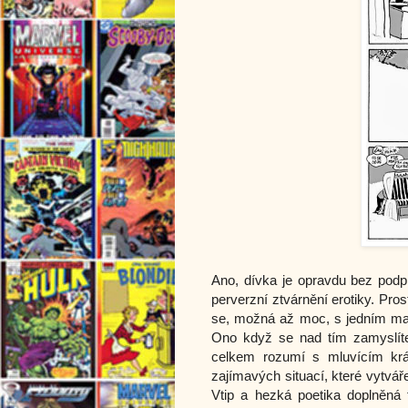
Ano, dívka je opravdu bez podp
perverzní ztvárnění erotiky. Pro
se, možná až moc, s jedním mal
Ono když se nad tím zamyslíte,
celkem rozumí s mluvícím krá
zajímavých situací, které vytvářej
Vtip a hezká poetika doplněná t