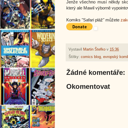
Jenže všechno musí někdy skon
který ale Mawil výborně vypointo
Komiks "Safari pláž" můžete
zak
Vystavil
Martin Štefko
v
15:36
Štítky:
comics blog
,
evropský komi
Žádné komentáře:
Okomentovat