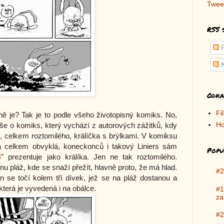
Twee
RSS 
P
K
Odka
Fi
tně je? Tak je to podle všeho životopisný komiks. No,
Ho
íše o komiks, který vychází z autorových zážitků, kdy
 celkem roztomilého, králíčka s brýlkami. V komiksu
ra celkem obvyklá, koneckonců i takový Liniers sám
Popu
4
" prezentuje jako králíka. Jen ne tak roztomilého.
nu pláž, kde se snaží přežít, hlavně proto, že má hlad.
#2
en se točí kolem tří dívek, jež se na pláž dostanou a
terá je vyvedená i na obálce.
#1
za
#2