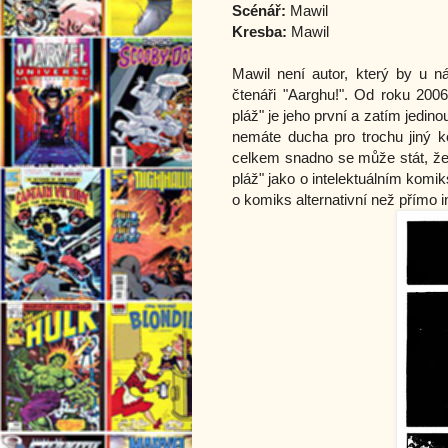
Scénář:
Mawil
Kresba:
Mawil
Mawil není autor, který by u n
čtenáři "Aarghu!". Od roku 2006
pláž" je jeho první a zatím jedino
nemáte ducha pro trochu jiný k
celkem snadno se může stát, že 
pláž" jako o intelektuálním komi
o komiks alternativní než přímo in