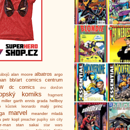
albatros
alan moore
argo
ábojů
man
bb/art
comics centrum
ew
dc comics
donžon
dmz
ropský komiks
fragment
 miller
garth ennis
grada
hellboy
é
malý princ
kůstek
leonardo
marvel
ga
meander
mladá
a
petr kopl
preacher
pupíky
sin city
er-man
stan sakai
star wars