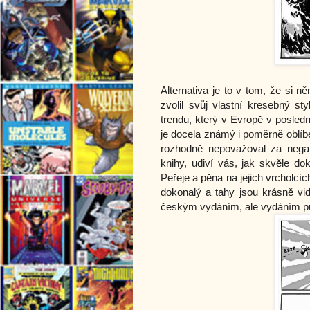
Alternativa je to v tom, že si 
zvolil svůj vlastní kresebný s
trendu, který v Evropě v posled
je docela známý i poměrně oblíb
rozhodně nepovažoval za negat
knihy, udiví vás, jak skvěle d
Peřeje a pěna na jejich vrcholcí
dokonalý a tahy jsou krásně vid
českým vydáním, ale vydáním p