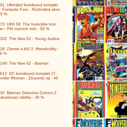
01: Ultimátní komiksový komplet
: Fantastic Four - Rozhodná akce
40 %
73: UKK 58: The Invincible Iron
n - Pět nočních můr - 55 %
152: The New 52 - Young Justice
18: Zámek a klíč 2: Hlavohrátky -
0 %
149: The New 52 - Batman
612: DC komiksový komplet 27:
nder Woman - Ztracený ráj - 45
10: Batman Detective Comics 2:
strašovací taktiky - 30 %