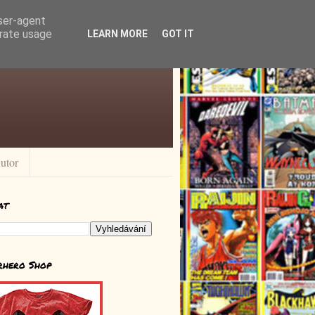
user-agent
erate usage
LEARN MORE
GOT IT
utor
at
rhero Shop