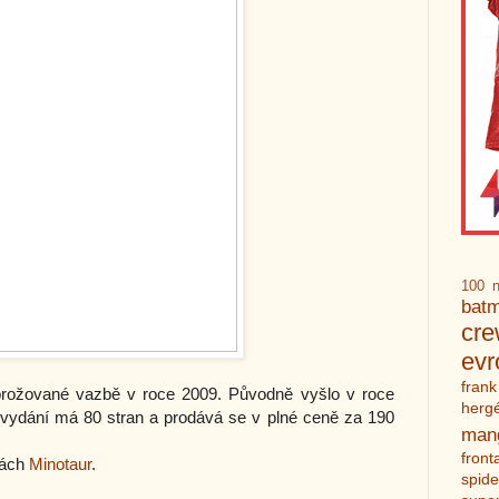
100 n
bat
cr
ev
frank
 brožované vazbě v roce 2009. Původně vyšlo v roce
herg
 vydání má 80 stran a prodává se v plné ceně za 190
man
front
kách
Minotaur
.
spid