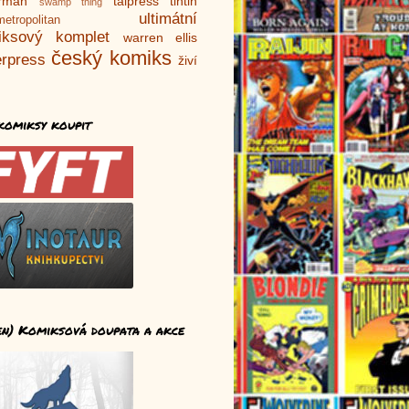
rman
talpress
tintin
swamp thing
ultimátní
metropolitan
iksový komplet
warren ellis
český komiks
rpress
živí
komiksy koupit
en) Komiksová doupata a akce