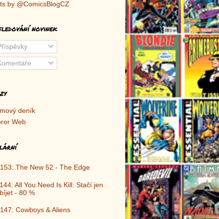
ts by @ComicsBlogCZ
sledování novinek
říspěvky
omentáře
zy
lmový deník
ror Web
lární
153: The New 52 - The Edge
144: All You Need Is Kill: Stačí jen
bíjet - 80 %
147: Cowboys & Aliens