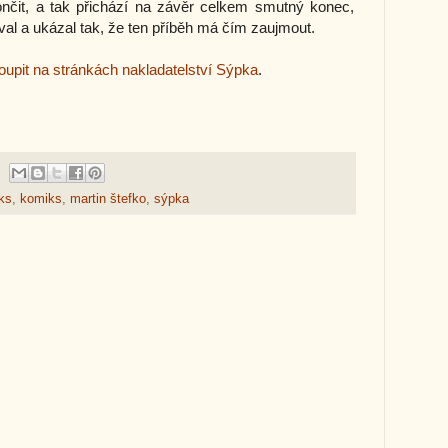
čit, a tak přichází na závěr celkem smutný konec,
val a ukázal tak, že ten příběh má čím zaujmout.
oupit na stránkách nakladatelství Sýpka
.
ks
,
komiks
,
martin štefko
,
sýpka