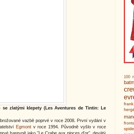
100 n
bat
cr
ev
frank
b se zlatými klepety (Les Aventures de Tintin:
Le
herg
man
brožované vazbě poprvé v roce 2008. První vydání v
front
atelství
Egmont
v roce 1994. Původně vyšlo v roce
spid
prvé barevně jako "Le Crabe aux pinces d'or", devátý