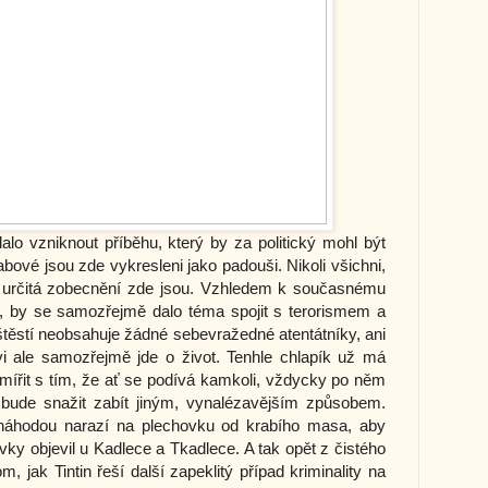
alo vzniknout příběhu, který by za politický mohl být
ové jsou zde vykresleni jako padouši. Nikoli všichni,
á, určitá zobecnění zde jsou. Vzhledem k současnému
, by se samozřejmě dalo téma spojit s terorismem a
štěstí neobsahuje žádné sebevražedné atentátníky, ani
vi ale samozřejmě jde o život. Tenhle chlapík už má
ířit s tím, že ať se podívá kamkoli, vždycky po něm
 bude snažit zabít jiným, vynalézavějším způsobem.
ou náhodou narazí na plechovku od krabího masa, aby
ovky objevil u Kadlece a Tkadlece. A tak opět z čistého
, jak Tintin řeší další zapeklitý případ kriminality na