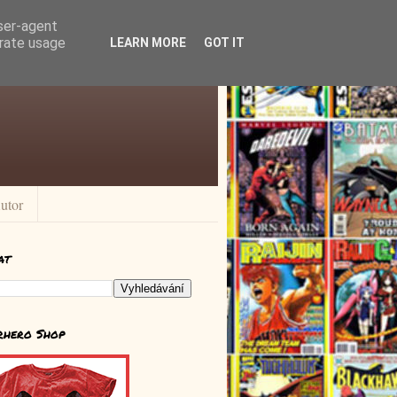
user-agent
erate usage
LEARN MORE
GOT IT
utor
at
rhero Shop