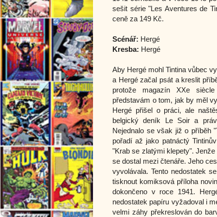
sešit série "Les Aventures de T
ceně za 149 Kč.
Scénář:
Hergé
Kresba:
Hergé
Aby Hergé mohl Tintina vůbec vy
a Hergé začal psát a kreslit příb
protože magazín XXe siècle 
představám o tom, jak by měl vyp
Hergé přišel o práci, ale naštěs
belgický deník Le Soir a práv
Nejednalo se však již o příběh 
pořadí až jako patnáctý Tintinů
"Krab se zlatými klepety". Jenže
se dostal mezi čtenáře. Jeho ce
vyvolávala. Tento nedostatek se
tisknout komiksová příloha novi
dokončeno v roce 1941. Hergé
nedostatek papíru vyžadoval i m
velmi záhy překreslován do bar