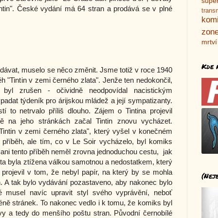
supe
intin". České vydání má 64 stran a prodává se v plné
trans
kom
zone
mrtví
Kde 
dávat, muselo se něco změnit. Jsme totiž v roce 1940
ěh "Tintin v zemi černého zlata". Jenže ten nedokončil,
byl zrušen - očividně neodpovídal nacistickým
adat týdeník pro árijskou mládež a její sympatizanty.
tí to netrvalo příliš dlouho. Zájem o Tintina projevil
ě na jeho stránkách začal Tintin znovu vycházet.
"Tintin v zemi černého zlata", který vyšel v konečném
v příběh, ale tím, co v Le Soir vycházelo, byl komiks
 ani tento příběh neměl zrovna jednoduchou cestu, jak
sta byla ztížena válkou samotnou a nedostatkem, který
 projevil v tom, že nebyl papír, na který by se mohla
(Nej
n. A tak bylo vydávání pozastaveno, aby nakonec bylo
 musel navíc upravit styl svého vyprávění, neboť
éně stránek. To nakonec vedlo i k tomu, že komiks byl
vy a tedy do menšího poštu stran. Původní černobílé