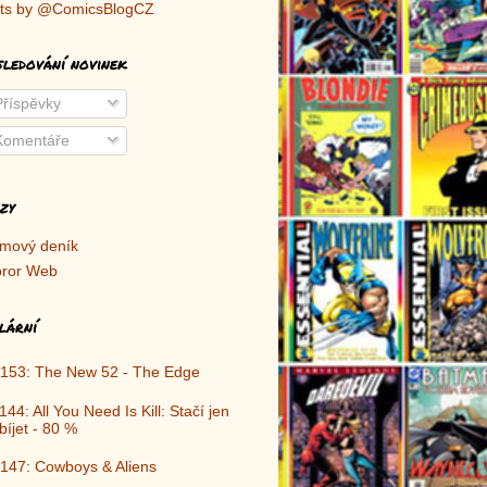
ts by @ComicsBlogCZ
sledování novinek
říspěvky
omentáře
zy
lmový deník
ror Web
lární
153: The New 52 - The Edge
144: All You Need Is Kill: Stačí jen
bíjet - 80 %
147: Cowboys & Aliens