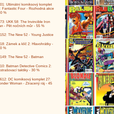
01: Ultimátní komiksový komplet
: Fantastic Four - Rozhodná akce
40 %
73: UKK 58: The Invincible Iron
n - Pět nočních můr - 55 %
152: The New 52 - Young Justice
18: Zámek a klíč 2: Hlavohrátky -
0 %
149: The New 52 - Batman
10: Batman Detective Comics 2:
strašovací taktiky - 30 %
612: DC komiksový komplet 27:
nder Woman - Ztracený ráj - 45