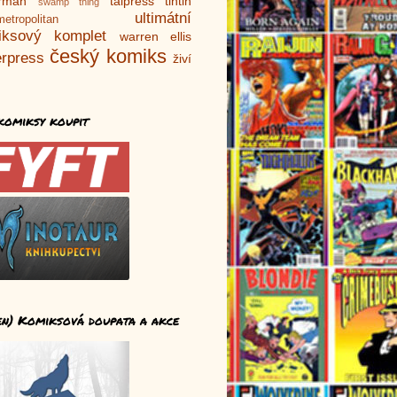
rman
talpress
tintin
swamp thing
ultimátní
metropolitan
iksový komplet
warren ellis
český komiks
rpress
živí
komiksy koupit
en) Komiksová doupata a akce