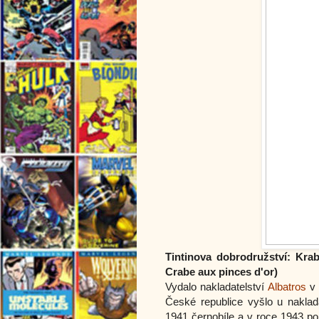
Tintinova dobrodružství: Kra
Crabe aux pinces d'or)
Vydalo nakladatelství
Albatros
v 
České republice vyšlo u naklad
1941 černobíle a v roce 1943 po