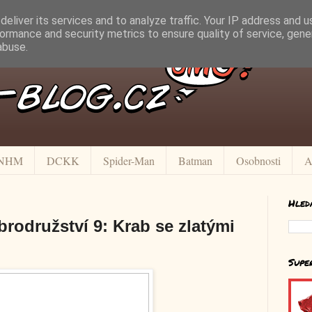
eliver its services and to analyze traffic. Your IP address and 
ormance and security metrics to ensure quality of service, gen
abuse.
NHM
DCKK
Spider-Man
Batman
Osobnosti
A
Hled
brodružství 9: Krab se zlatými
Supe