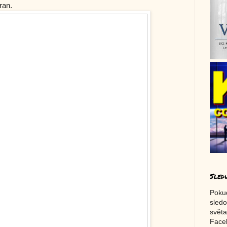
ran.
Sled
Poku
sledo
světa
Faceb