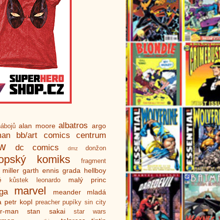
albatros
alan moore
argo
ábojů
man
bb/art
comics centrum
ew
dc comics
donžon
dmz
ropský komiks
fragment
 miller
garth ennis
grada
hellboy
é
malý princ
kůstek
leonardo
marvel
ga
meander
mladá
a
petr kopl
preacher
pupíky
sin city
er-man
stan sakai
star wars