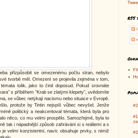
Twee
RSS 
P
K
Odka
Fi
řeba přizpůsobit se omezenému počtu stran, nebylo
Ho
 své tvorbě měl. Omezení se projevila zejména v tom,
témata tolik, jako to činil doposud. Pokud srovnáte
okara" s příběhem "Krab se zlatými klepety", uvědomíte
Popu
šena, se vůbec netýkají nacismu nebo situace v Evropě.
šlo, protože by Tintin nejspíš vůbec nevyšel. Jenže
#2
méně politický a neakcentoval témata, která byla pro
#1
alo něco, co mu velmi prospělo. Samozřejmě, byla to
za
ejně tak i nápadnější způsob zahrávání si s reáliemi a s
 je velmi konzistentní, navíc obsahuje prvky, s nimiž
#2
tkaly.