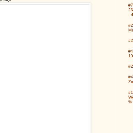
#7
26
- 
#2
Ma
#2
#4
10
#2
#4
Za
#1
Wo
%