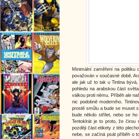
Minimální zaměření na politiku d
považován v současné době. Arab
ale jak už to tak u Tintina býv
pohledu na arabskou část světa
válkou proti němu. Příběh ale na
nic podobně moderního. Tintino
prostě smůlu a bude se muset sm
bude někdo střílet, nebo se ho
Tentoklrát je to proto, že čir
později část etikety z této plech
nebe, se začíná psát příběh o tom