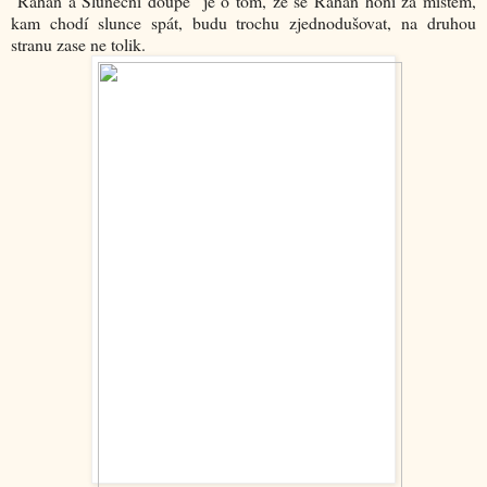
"Rahan a Sluneční doupě" je o tom, že se Rahan honí za místem,
kam chodí slunce spát, budu trochu zjednodušovat, na druhou
stranu zase ne tolik.