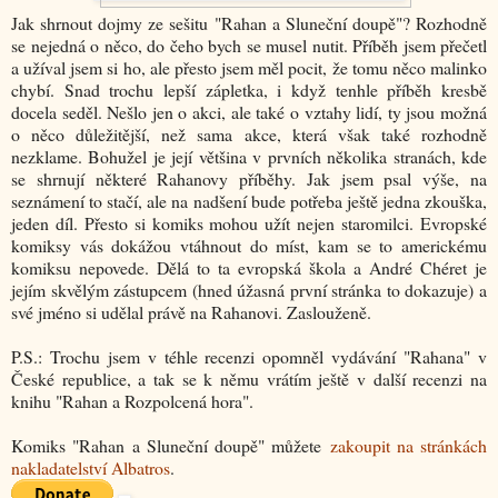
Jak shrnout dojmy ze sešitu "Rahan a Sluneční doupě"? Rozhodně
se nejedná o něco, do čeho bych se musel nutit. Příběh jsem přečetl
a užíval jsem si ho, ale přesto jsem měl pocit, že tomu něco malinko
chybí. Snad trochu lepší zápletka, i když tenhle příběh kresbě
docela seděl. Nešlo jen o akci, ale také o vztahy lidí, ty jsou možná
o něco důležitější, než sama akce, která však také rozhodně
nezklame. Bohužel je její většina v prvních několika stranách, kde
se shrnují některé Rahanovy příběhy. Jak jsem psal výše, na
seznámení to stačí, ale na nadšení bude potřeba ještě jedna zkouška,
jeden díl. Přesto si komiks mohou užít nejen staromilci. Evropské
komiksy vás dokážou vtáhnout do míst, kam se to americkému
komiksu nepovede. Dělá to ta evropská škola a André Chéret je
jejím skvělým zástupcem (hned úžasná první stránka to dokazuje) a
své jméno si udělal právě na Rahanovi. Zaslouženě.
P.S.: Trochu jsem v téhle recenzi opomněl vydávání "Rahana" v
České republice, a tak se k němu vrátím ještě v další recenzi na
knihu "Rahan a Rozpolcená hora".
Komiks "Rahan a Sluneční doupě" můžete
zakoupit na stránkách
nakladatelství Albatros
.