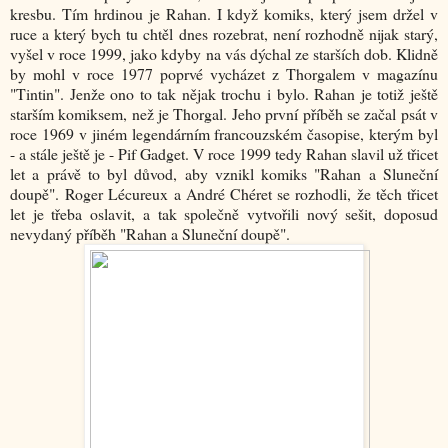
kresbu. Tím hrdinou je Rahan. I když komiks, který jsem držel v
ruce a který bych tu chtěl dnes rozebrat, není rozhodně nijak starý,
vyšel v roce 1999, jako kdyby na vás dýchal ze starších dob. Klidně
by mohl v roce 1977 poprvé vycházet z Thorgalem v magazínu
"Tintin". Jenže ono to tak nějak trochu i bylo. Rahan je totiž ještě
starším komiksem, než je Thorgal. Jeho první příběh se začal psát v
roce 1969 v jiném legendárním francouzském časopise, kterým byl
- a stále ještě je - Pif Gadget. V roce 1999 tedy Rahan slavil už třicet
let a právě to byl důvod, aby vznikl komiks "Rahan a Sluneční
doupě". Roger Lécureux a André Chéret se rozhodli, že těch třicet
let je třeba oslavit, a tak společně vytvořili nový sešit, doposud
nevydaný příběh "Rahan a Sluneční doupě".