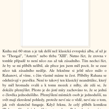
Kniha má 60 stran a je tak delší než klasická evropská alba, ať už je
to "Thorgal", "Asterix" nebo třeba "XIII". Nutno říct, že zrovna v
tomhle případě to není něco zas až tak zásadního. Tím nechci říct,
že by se mi příběh nelíbil, ale přece jen jsem měl pocit, že se zase
něco tak zásadního neděje. Ale řekněme si ještě něco málo o
Rahanovi, ať víme, s čím vlastně máme tu čest. Příběhy Rahana se
odehrávají v pravěku. Není to takový ten klasický neandrtálec, který
by měl hromadu svalů a k tomu mozek z mlhy, ale zdá se, že
dokáže přemýšlet. Přesto je do jisté míry zachováno to, že se jedná
o člověka jednoduššího. Přemýšlení místních osob je jednodušší, na
svět mají zkreslené pohledy, protože neví nic o vědě, neví nic o tom,
jak svět skutečně funguje. Když řeknu, že celý příběh komiksu