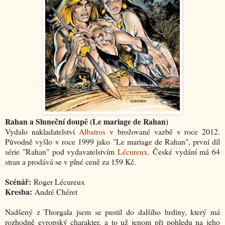
Rahan a Sluneční doupě (Le mariage de Rahan)
Vydalo nakladatelství
Albatros
v brožované vazbě v roce 2012.
Původně vyšlo v roce 1999 jako "Le mariage de Rahan", první díl
série "Rahan" pod vydavatelstvím
Lécureux
. České vydání má 64
stran a prodává se v plné ceně za 159 Kč.
Scénář:
Roger Lécureux
Kresba:
André Chéret
Nadšený z Thorgala jsem se pustil do dalšího hrdiny, který má
rozhodně evropský charakter, a to už jenom při pohledu na jeho