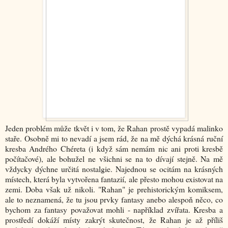
Jeden problém může tkvět i v tom, že Rahan prostě vypadá malinko
staře. Osobně mi to nevadí a jsem rád, že na mě dýchá krásná ruční
kresba Andrého Chéreta (i když sám nemám nic ani proti kresbě
počítačové), ale bohužel ne všichni se na to dívají stejně. Na mě
vždycky dýchne určitá nostalgie. Najednou se ocitám na krásných
místech, která byla vytvořena fantazií, ale přesto mohou existovat na
zemi. Doba však už nikoli. "Rahan" je prehistorickým komiksem,
ale to neznamená, že tu jsou prvky fantasy anebo alespoň něco, co
bychom za fantasy považovat mohli - například zvířata. Kresba a
prostředí dokáží místy zakrýt skutečnost, že Rahan je až příliš