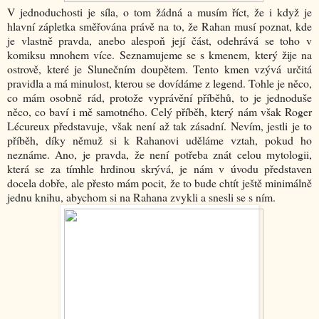
V jednoduchosti je síla, o tom žádná a musím říct, že i když je
hlavní zápletka směřována právě na to, že Rahan musí poznat, kde
je vlastně pravda, anebo alespoň její část, odehrává se toho v
komiksu mnohem více. Seznamujeme se s kmenem, který žije na
ostrově, které je Slunečním doupětem. Tento kmen vzývá určitá
pravidla a má minulost, kterou se dovídáme z legend. Tohle je něco,
co mám osobně rád, protože vyprávění příběhů, to je jednoduše
něco, co baví i mě samotného. Celý příběh, který nám však Roger
Lécureux představuje, však není až tak zásadní. Nevím, jestli je to
příběh, díky němuž si k Rahanovi uděláme vztah, pokud ho
neznáme. Ano, je pravda, že není potřeba znát celou mytologii,
která se za tímhle hrdinou skrývá, je nám v úvodu představen
docela dobře, ale přesto mám pocit, že to bude chtít ještě minimálně
jednu knihu, abychom si na Rahana zvykli a snesli se s ním.