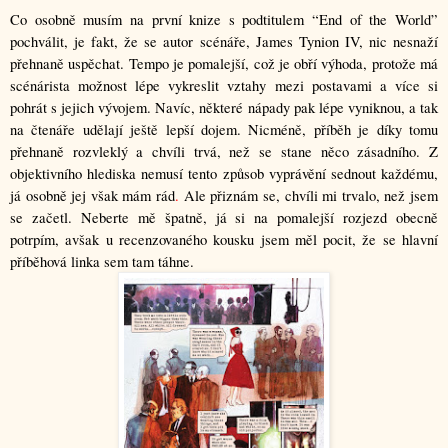
Co osobně musím na první knize s podtitulem “End of the World” 
pochválit, je fakt, že se autor scénáře, James Tynion IV, nic nesnaží 
přehnaně uspěchat. Tempo je pomalejší, což je obří výhoda, protože má 
scénárista možnost lépe vykreslit vztahy mezi postavami a více si 
pohrát s jejich vývojem. Navíc, některé nápady pak lépe vyniknou, a tak 
na čtenáře udělají ještě lepší dojem. Nicméně, příběh je díky tomu 
přehnaně rozvleklý a chvíli trvá, než se stane něco zásadního. Z 
objektivního hlediska nemusí tento způsob vyprávění sednout každému, 
já osobně jej však mám rád
.
 Ale přiznám se, chvíli mi trvalo, než jsem 
se začetl. Neberte mě špatně, já si na pomalejší rozjezd obecně 
potrpím, avšak u recenzovaného kousku jsem měl pocit, že se hlavní 
příběhová linka sem tam táhne.  