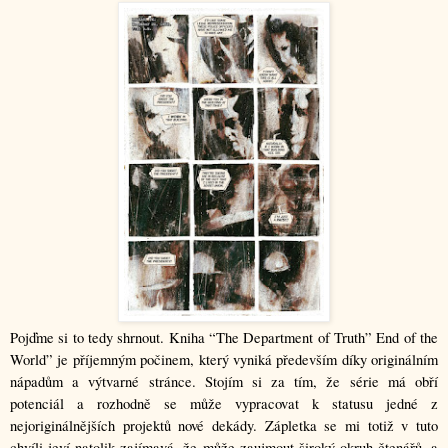
Pojďme si to tedy shrnout. Kniha “The Department of Truth” End of the 
World” je příjemným počinem, který vyniká především díky originálním 
nápadům a výtvarné stránce. Stojím si za tím, že série má obří 
potenciál a rozhodně se může vypracovat k statusu jedné z 
nejoriginálnějších projektů nové dekády. Zápletka se mi totiž v tuto 
chvíli jeví natolik zajímavá, že může zaujmout široký okruh čtenářů, a 