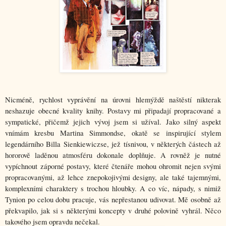
Nicméně, rychlost vyprávění na úrovni hlemýždě naštěstí nikterak 
neshazuje obecné kvality knihy. Postavy mi připadají propracované a 
sympatické, přičemž jejich vývoj jsem si užíval. Jako silný aspekt 
vnímám kresbu Martina Simmondse, okatě se inspirující stylem 
legendárního Billa Sienkiewiczse, jež tísnivou, v některých částech až 
hororově laděnou atmosféru dokonale doplňuje. A rovněž je nutné 
vypíchnout záporné postavy, které čtenáře mohou ohromit nejen svými 
propracovanými, až lehce znepokojivými designy, ale také tajemnými, 
komplexními charaktery s trochou hloubky. A co víc, nápady, s nimiž 
Tynion po celou dobu pracuje, vás nepřestanou udivovat. Mě osobně až 
překvapilo, jak si s některými koncepty v druhé polovině vyhrál. Něco 
takového jsem opravdu nečekal.