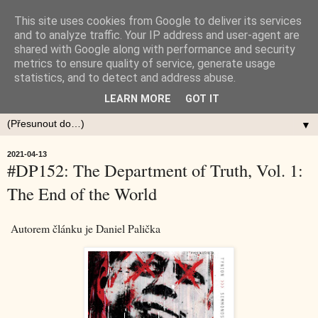
This site uses cookies from Google to deliver its services
and to analyze traffic. Your IP address and user-agent are
shared with Google along with performance and security
metrics to ensure quality of service, generate usage
statistics, and to detect and address abuse.
LEARN MORE
GOT IT
▼
2021-04-13
#DP152: The Department of Truth, Vol. 1:
The End of the World
Autorem článku je Daniel Palička