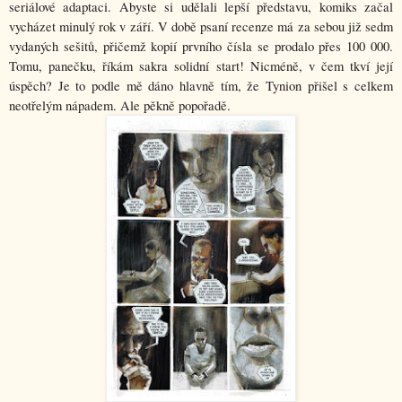
seriálové adaptaci. Abyste si udělali lepší představu, komiks začal 
vycházet minulý rok v září. V době psaní recenze má za sebou již sedm 
vydaných sešitů, přičemž kopií prvního čísla se prodalo přes 100 000. 
Tomu, panečku, říkám sakra solidní start! Nicméně, v čem tkví její 
úspěch? Je to podle mě dáno hlavně tím, že Tynion přišel s celkem 
neotřelým nápadem. Ale pěkně popořadě.