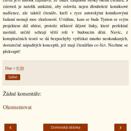
zároveň je natolik unikátní, aby oslovila nejen dlouholeté komiksové 
nadšence, ale taktéž čtenáře, kteří s ryze autorskými komiksovými 
řadami nemají moc zkušeností. Uvidíme, kam se bude Tynion se svým 
projektem dál ubírat, protože některé dějové linky, které perfektně 
nastínil, určitě sehrají
větší roli v budoucím dění. Navíc, z 
konspiračních teorií se dá bezpochyby vytřískat mnoho neokoukaných, 
dostatečně nápaditých konceptů, jež mají čtenářům co říct. Nechme se 
překvapit!  
Dan
v
9:30
Sdílet
Žádné komentáře:
Okomentovat
‹
›
Domovská stránka