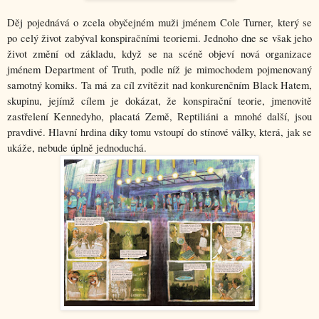
Děj pojednává o zcela obyčejném muži jménem Cole Turner, který se 
po celý život zabýval konspiračními teoriemi. Jednoho dne se však jeho 
život změní od základu, když se na scéně objeví nová organizace 
jménem Department of Truth, podle níž je mimochodem pojmenovaný 
samotný komiks. Ta má za cíl zvítězit nad konkurenčním Black Hatem, 
skupinu, jejímž cílem je dokázat, že konspirační teorie, jmenovitě 
zastřelení Kennedyho, placatá Země, Reptiliáni a mnohé další, jsou 
pravdivé. Hlavní hrdina díky tomu vstoupí do stínové války, která, jak se 
ukáže, nebude úplně jednoduchá. 