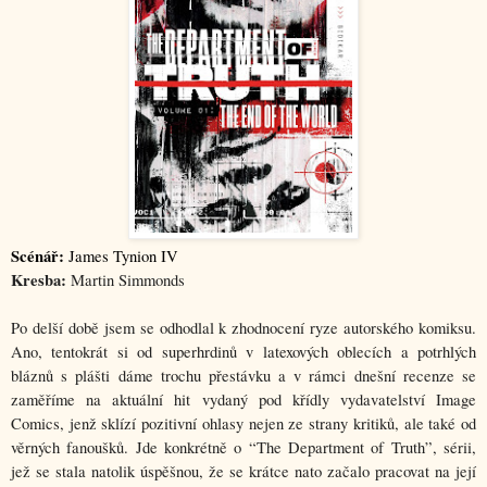
Scénář:
 James Tynion IV
Kresba:
 Martin Simmonds 
Po delší době jsem se odhodlal k zhodnocení ryze autorského komiksu. 
Ano, tentokrát si od superhrdinů v latexových oblecích a potrhlých 
bláznů s plášti dáme trochu přestávku a v rámci dnešní recenze se 
zaměříme na aktuální hit vydaný pod křídly vydavatelství Image 
Comics, jenž sklízí pozitivní ohlasy nejen ze strany kritiků, ale také od 
věrných fanoušků. Jde konkrétně o “The Department of Truth”, sérii, 
jež se stala natolik úspěšnou, že se krátce nato začalo pracovat na její 