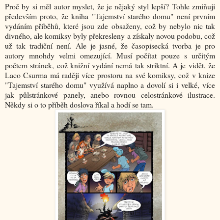
Proč by si měl autor myslet, že je nějaký styl lepší? Tohle zmiňuji
především proto, že kniha "Tajemství starého domu" není prvním
vydáním příběhů, které jsou zde obsaženy, což by nebylo nic tak
divného, ale komiksy byly překresleny a získaly novou podobu, což
už tak tradiční není. Ale je jasné, že časopisecká tvorba je pro
autory mnohdy velmi omezující. Musí počítat pouze s určitým
počtem stránek, což knižní vydání nemá tak striktní. A je vidět, že
Laco Csurma má raději více prostoru na své komiksy, což v knize
"Tajemství starého domu" využívá naplno a dovolí si i velké, více
jak půlstránkové panely, anebo rovnou celostránkové ilustrace.
Někdy si o to příběh doslova říkal a hodí se tam.