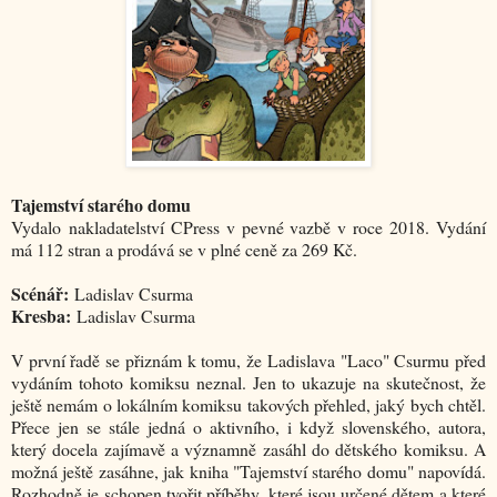
Tajemství starého domu
Vydalo nakladatelství CPress v pevné vazbě v roce 2018. Vydání
má 112 stran a prodává se v plné ceně za 269 Kč.
Scénář:
Ladislav Csurma
Kresba:
Ladislav Csurma
V první řadě se přiznám k tomu, že Ladislava "Laco" Csurmu před
vydáním tohoto komiksu neznal. Jen to ukazuje na skutečnost, že
ještě nemám o lokálním komiksu takových přehled, jaký bych chtěl.
Přece jen se stále jedná o aktivního, i když slovenského, autora,
který docela zajímavě a významně zasáhl do dětského komiksu. A
možná ještě zasáhne, jak kniha "Tajemství starého domu" napovídá.
Rozhodně je schopen tvořit příběhy, které jsou určené dětem a které