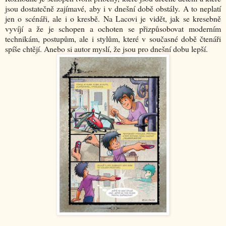
jsou dostatečně zajímavé, aby i v dnešní době obstály. A to neplatí
jen o scénáři, ale i o kresbě. Na Lacovi je vidět, jak se kresebně
vyvíjí a že je schopen a ochoten se přizpůsobovat moderním
technikám, postupům, ale i stylům, které v současné době čtenáři
spíše chtějí. Anebo si autor myslí, že jsou pro dnešní dobu lepší.