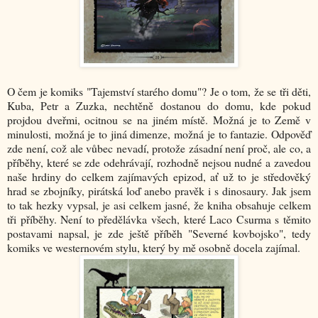
O čem je komiks "Tajemství starého domu"? Je o tom, že se tři děti,
Kuba, Petr a Zuzka, nechtěně dostanou do domu, kde pokud
projdou dveřmi, ocitnou se na jiném místě. Možná je to Země v
minulosti, možná je to jiná dimenze, možná je to fantazie. Odpověď
zde není, což ale vůbec nevadí, protože zásadní není proč, ale co, a
příběhy, které se zde odehrávají, rozhodně nejsou nudné a zavedou
naše hrdiny do celkem zajímavých epizod, ať už to je středověký
hrad se zbojníky, pirátská loď anebo pravěk i s dinosaury. Jak jsem
to tak hezky vypsal, je asi celkem jasné, že kniha obsahuje celkem
tři příběhy. Není to předělávka všech, které Laco Csurma s těmito
postavami napsal, je zde ještě příběh "Severné kovbojsko", tedy
komiks ve westernovém stylu, který by mě osobně docela zajímal.