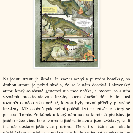
Na jednu stranu je škoda, že znovu nevyšly původní komiksy, na
druhou stranu je pořád skvělé, že se k nám dostává i slovenský
autor, který současné generaci nic moc neříká, a mohou se s ním
seznámit prostřednictvím kresby, které dnešní děti budou asi
rozumět o něco více než té, kterou byly první příběhy původně
kresleny. Mě osobně pak velmi potěšil text na závěr, o který se
postaral Tomáš Prokůpek a který nám autora komiksů představuje
ještě o něco více. Jeho tvorba je jistě zajímavá a jsem zvědavý, jestli
i u nás dostane ještě více prostoru. Třeba i s něčím, co nebude
předělávkou vlastního komiksu, ale bude se jednat o něco úplně