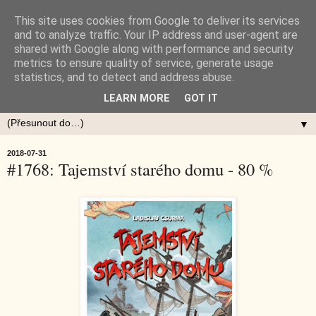
This site uses cookies from Google to deliver its services
and to analyze traffic. Your IP address and user-agent are
shared with Google along with performance and security
metrics to ensure quality of service, generate usage
statistics, and to detect and address abuse.
LEARN MORE
GOT IT
▼
2018-07-31
#1768: Tajemství starého domu - 80 %