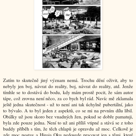
Zatím to skutečně jiný význam nemá. Trochu dění oživit, aby to
nebyly jen boj, návrat do reality, boj, návrat do reality, atd. Jenže
tímhle se to dostává do bodu, kdy mám prostě pocit, že sám autor
tápe, což zrovna není něco, za co bych byl rád. Navíc mě zklamala
ještě jedna skutečnost - už to není ani tak úchylně pubertální, jako
to bývalo. A to byl jeden z aspektů, co se mi na prvním dílu líbil.
Obálky už jsou skoro bez vnadných žen, pokud se dobře pamatuji,
byla zde pouze jedna. Není to už ani příliš vtipné a stává se z toho
buddy příběh s tím, že těch chlapů je opravdu až moc. Celkově je
zde moc postav a Hiroja Oku nedovede pracovat jen s těmi, které