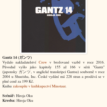
Gantz 14 (ガンツ)
Vydalo nakladatelství
Crew
v brožované vazbě v roce 2016.
Původně vyšlo jako kapitoly 155 až 166 v sérii "Gantz"
(japonsky
ガンツ,
v anglické transkripci Gantsu) souborně v roce
2004 u Shueisha, Inc. České vydání má 228 stran a prodává se v
plné ceně za 199 Kč.
Knihu
zakoupíte v knihkupectví Minotaur
.
Scénář:
Hiroja Oku
Kresba:
Hiroja Oku