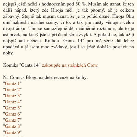
nejspíš ještě nešel s hodnocením pod 50 %. Musím ale uznat, že ten
další nápad, který zde Hiroja měl, je tak pitomý, až je celkem
zábavný. Stejně tak musím uznat, že je to pořád drsné. Hiroja Oku
umí nakreslit násilné scény, ví to, a tak jim místy věnuje i celou
dvojstránku. Tím se samozřejmě děj neúměrně roztahuje, ale to je
asi prvek, na který jste si při čtení série zvykli. A pokud ne, tak už ji
nejspíš ani nečtete. Knihou "Gantz 14" pro mě série dál lehce
upadává a já jsem moc zvědavý, jestli se ještě dokáže postavit na
nohy.
Komiks "
Gantz 14
"
zakoupíte na stránkách Crew
.
Na Comics Blogu najdete recenze na knihy:
"
Gantz 1
"
"
Gantz 2
"
"
Gantz 3
"
"
Gantz 4
"
"
Gantz 5
"
"
Gantz 6
"
"
Gantz 7
"
"
Gantz 8
"
"
Gantz 9
"