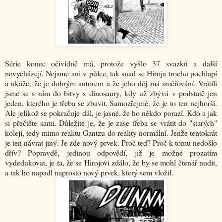
Série konec očividně má, protože vyšlo 37 svazků a další
nevycházejí. Nejsme ani v půlce, tak snad se Hiroja trochu pochlapí
a ukáže, že je dobrým autorem a že jeho děj má směřování. Vrátili
jsme se s ním do bitvy s dinosaury, kdy už zbývá v podstatě jen
jeden, kterého je třeba se zbavit. Samozřejmě, že je to ten nejhorší.
Ale jelikož se pokračuje dál, je jasné, že ho někdo porazí. Kdo a jak
si přečtěte sami. Důležité je, že je zase třeba se vrátit do "starých"
kolejí, tedy mimo realitu Gantzu do reality normální. Jenže tentokrát
je ten návrat jiný. Je zde nový prvek. Proč teď? Proč k tomu nedošlo
dřív? Popravdě, jedinou odpovědí, již je možné prozatím
vydedukovat, je ta, že se Hirojovi zdálo, že by se mohl čtenář nudit,
a tak ho napadl naprosto nový prvek, který sem vložil.