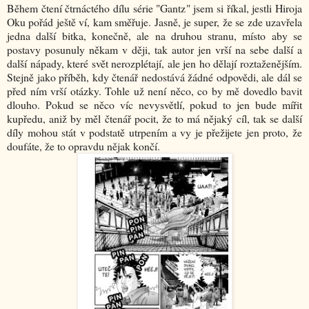
Během čtení čtrnáctého dílu série "Gantz" jsem si říkal, jestli Hiroja
Oku pořád ještě ví, kam směřuje. Jasně, je super, že se zde uzavřela
jedna další bitka, konečně, ale na druhou stranu, místo aby se
postavy posunuly někam v ději, tak autor jen vrší na sebe další a
další nápady, které svět nerozplétají, ale jen ho dělají roztaženějším.
Stejně jako příběh, kdy čtenář nedostává žádné odpovědi, ale dál se
před ním vrší otázky. Tohle už není něco, co by mě dovedlo bavit
dlouho. Pokud se něco víc nevysvětlí, pokud to jen bude mířit
kupředu, aniž by měl čtenář pocit, že to má nějaký cíl, tak se další
díly mohou stát v podstatě utrpením a vy je přežijete jen proto, že
doufáte, že to opravdu nějak končí.