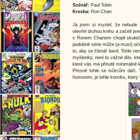
Scénář:
Paul Tobin
Kresba:
Ron Chan
Já jsem si myslel, že nebude 
otevřel druhou knihu a začetl js
s Ronem Chanem chopil skutečn
podobné série může (a musí) oče
to, aby se čtenář bavil. Tohle 
myšlenky, není to vážné dílo, kt
které vás má přinutit minimálně 
Přesně tohle se tvůrcům daří. 
humorem, je tohle komiks, který 