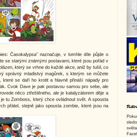
ies: Časokalypsa" naznačuje, v tomhle díle půjde o
te se starými známými postavami, které jsou pořád v
lázen, který se vrhne do každé akce, aniž by tušil, co
kový správný mladistvý magůrek, s kterým se můžete
e, které se daří ho krotit a hlavně přináší nápady pro
jhák. Cvok Dave je pak postavou samou pro sebe, ale
ovede něco ztřeštěného, ale je katalyzátorem děje a
je tu Zomboss, který chce ovládnout svět. A spousta
vých přátel, stejně jako spousta zombie, které jsou na
Sled
Poku
sledo
světa
Faceb