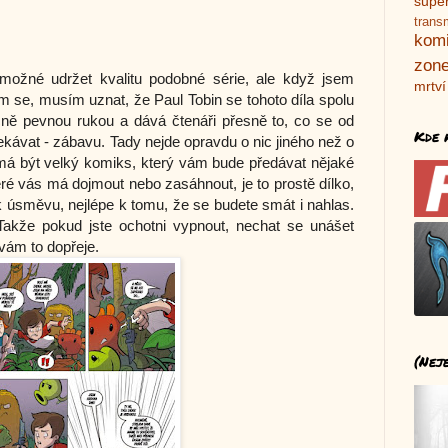
supe
trans
kom
zone
možné udržet kvalitu podobné série, ale když jsem
mrtví
em se, musím uznat, že Paul Tobin se tohoto díla spolu
ě pevnou rukou a dává čtenáři přesně to, co se od
Kde 
kávat - zábavu. Tady nejde opravdu o nic jiného než o
nemá být velký komiks, který vám bude předávat nějaké
eré vás má dojmout nebo zasáhnout, je to prostě dílko,
k úsměvu, nejlépe k tomu, že se budete smát i nahlas.
Takže pokud jste ochotni vypnout, nechat se unášet
vám to dopřeje.
(Nej