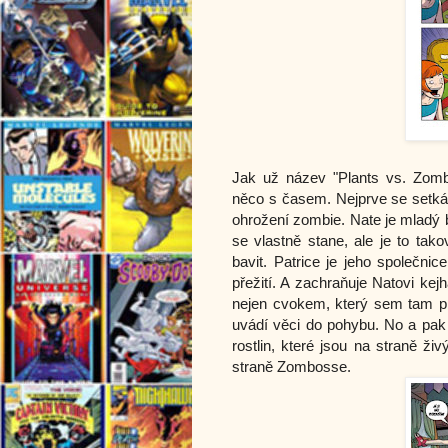
Jak už název "Plants vs. Zomb
něco s časem. Nejprve se setká
ohrožení zombie. Nate je mladý b
se vlastně stane, ale je to ta
bavit. Patrice je jeho společnic
přežití. A zachraňuje Natovi ke
nejen cvokem, který sem tam pr
uvádí věci do pohybu. No a pak 
rostlin, které jsou na straně ži
straně Zombosse.