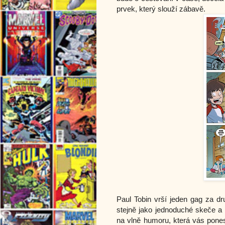
prvek, který slouží zábavě.
Paul Tobin vrší jeden gag za d
stejně jako jednoduché skeče a 
na vlně humoru, která vás pones