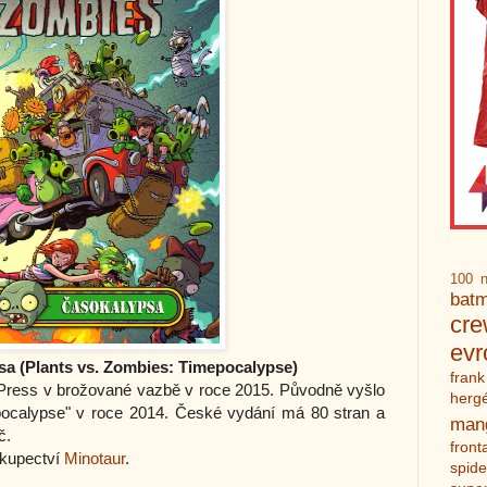
100 n
bat
cr
ev
sa (Plants vs. Zombies: Timepocalypse)
frank
 Press v brožované vazbě v roce 2015. Původně vyšlo
herg
pocalypse" v roce 2014. České vydání má 80 stran a
man
č.
front
hkupectví
Minotaur
.
spid