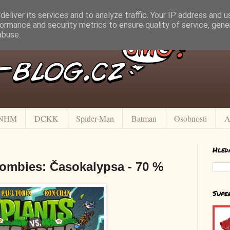
eliver its services and to analyze traffic. Your IP address and 
ormance and security metrics to ensure quality of service, gen
abuse.
NHM
DCKK
Spider-Man
Batman
Osobnosti
A
Hled
Zombies: Časokalypsa - 70 %
Supe