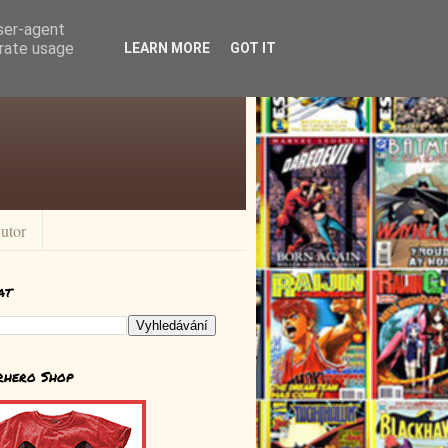
user-agent
erate usage
LEARN MORE
GOT IT
utor
at
rhero Shop