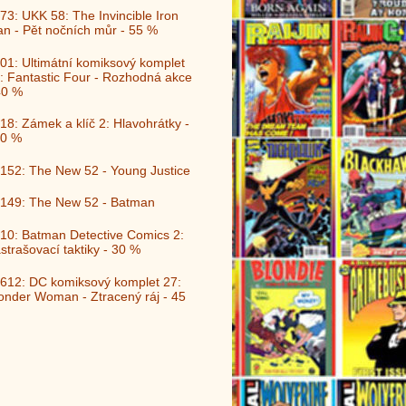
73: UKK 58: The Invincible Iron
n - Pět nočních můr - 55 %
01: Ultimátní komiksový komplet
: Fantastic Four - Rozhodná akce
40 %
18: Zámek a klíč 2: Hlavohrátky -
0 %
152: The New 52 - Young Justice
149: The New 52 - Batman
10: Batman Detective Comics 2:
strašovací taktiky - 30 %
612: DC komiksový komplet 27:
nder Woman - Ztracený ráj - 45