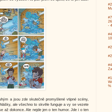
#2
Ma
#7
26
- 
#4
10
#2
#2
#4
Za
#1
Wo
%
ruhým a jsou zde skutečně promyšlené vtipné scény,
hlášky, ale všechno to skvěle funguje a vy se vezete
e až dokonce. Ale nejde jen o ten humor. Jde i o ten