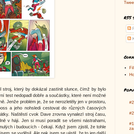
Twee
RSS 
P
K
Odka
Fi
Ho
stroj, který by dokázal zastínit slunce, čímž by bylo
Popu
vní test nedopadl dobře a součástky, které není možné
ně. Jenže problém je, že se nerozletěly jen v prostoru,
#2
oss a jeho nohsledi cestovat do různých časových
#2
átky. Naštěstí cvok Dave zrovna vynalezl stroj času,
lně v háji. Jen si musí poradit se všemi nástrahami,
#1
ulých i budoucích - čekají. Když jsem zjistil, že tohle
za
sem se vyděsil. Ale pak jsem se ujistil, že to jen další