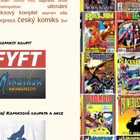
rman
talpress
tintin
swamp thing
ultimátní
metropolitan
iksový komplet
warren ellis
český komiks
rpress
živí
komiksy koupit
en) Komiksová doupata a akce