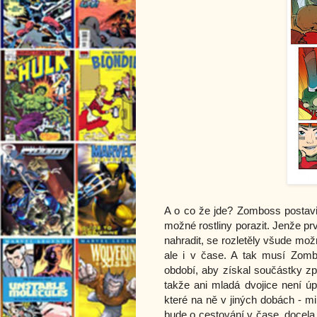
A o co že jde? Zomboss postavil 
možné rostliny porazit. Jenže pr
nahradit, se rozletěly všude mož
ale i v čase. A tak musí Zomb
období, aby získal součástky zp
takže ani mladá dvojice není úp
které na ně v jiných dobách - min
bude o cestování v čase, docela j