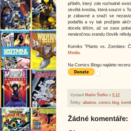
příběh, který zde rozhodně exis
skvělá kresba, která souzní s 
je zábavné a snaží se nezasta
podařila a vy tak prožijete ak
docela těším, až se zase poba
nenáročnou srandu člověk někdy 
Komiks "Plants vs. Zombies: 
Media
.
Na Comics Blogu najdete recenzi
Vystavil
Martin Štefko
v
5:12
Štítky:
albatros
,
comics blog
,
komi
Žádné komentáře: