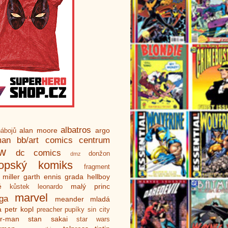
albatros
alan moore
argo
ábojů
man
bb/art
comics centrum
ew
dc comics
donžon
dmz
ropský komiks
fragment
 miller
garth ennis
grada
hellboy
é
malý princ
kůstek
leonardo
marvel
ga
meander
mladá
a
petr kopl
preacher
pupíky
sin city
er-man
stan sakai
star wars