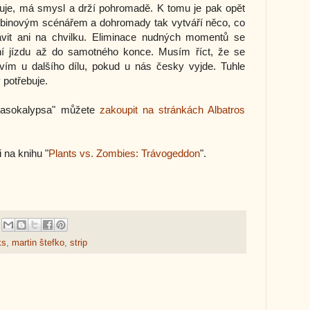
tuje, má smysl a drží pohromadě. K tomu je pak opět
Tobinovým scénářem a dohromady tak vytváří něco, co
vit ani na chvilku. Eliminace nudných momentů se
ční jízdu až do samotného konce. Musím říct, že se
vím u dalšího dílu, pokud u nás česky vyjde. Tuhle
potřebuje.
Časokalypsa" můžete
zakoupit na stránkách Albatros
 na knihu "
Plants vs. Zombies: Trávogeddon
".
ks
,
martin štefko
,
strip