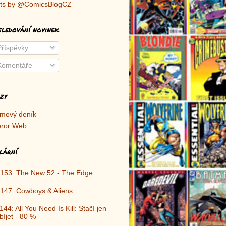
ts by @ComicsBlogCZ
sledování novinek
říspěvky
omentáře
zy
lmový deník
ror Web
lární
153: The New 52 - The Edge
147: Cowboys & Aliens
144: All You Need Is Kill: Stačí jen
bíjet - 80 %