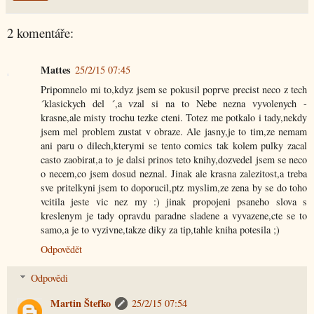
2 komentáře:
Mattes
25/2/15 07:45
Pripomnelo mi to,kdyz jsem se pokusil poprve precist neco z tech
´klasickych del ´,a vzal si na to Nebe nezna vyvolenych -
krasne,ale misty trochu tezke cteni. Totez me potkalo i tady,nekdy
jsem mel problem zustat v obraze. Ale jasny,je to tim,ze nemam
ani paru o dilech,kterymi se tento comics tak kolem pulky zacal
casto zaobirat,a to je dalsi prinos teto knihy,dozvedel jsem se neco
o necem,co jsem dosud neznal. Jinak ale krasna zalezitost,a treba
sve pritelkyni jsem to doporucil,ptz myslim,ze zena by se do toho
vcitila jeste vic nez my :) jinak propojeni psaneho slova s
kreslenym je tady opravdu paradne sladene a vyvazene,cte se to
samo,a je to vyzivne,takze diky za tip,tahle kniha potesila ;)
Odpovědět
Odpovědi
Martin Štefko
25/2/15 07:54