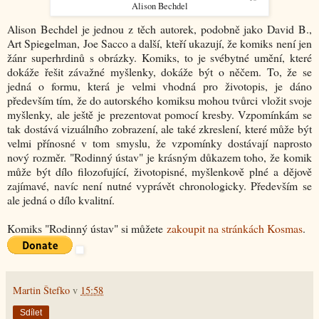
Alison Bechdel
Alison Bechdel je jednou z těch autorek, podobně jako David B.,
Art Spiegelman, Joe Sacco a další, kteří ukazují, že komiks není jen
žánr superhrdinů s obrázky. Komiks, to je svébytné umění, které
dokáže řešit závažné myšlenky, dokáže být o něčem. To, že se
jedná o formu, která je velmi vhodná pro životopis, je dáno
především tím, že do autorského komiksu mohou tvůrci vložit svoje
myšlenky, ale ještě je prezentovat pomocí kresby. Vzpomínkám se
tak dostává vizuálního zobrazení, ale také zkreslení, které může být
velmi přínosné v tom smyslu, že vzpomínky dostávají naprosto
nový rozměr. "Rodinný ústav" je krásným důkazem toho, že komik
může být dílo filozofující, životopisné, myšlenkově plné a dějově
zajímavé, navíc není nutné vyprávět chronologicky. Především se
ale jedná o dílo kvalitní.
Komiks "Rodinný ústav" si můžete
zakoupit na stránkách Kosmas
.
Martin Štefko
v
15:58
Sdílet