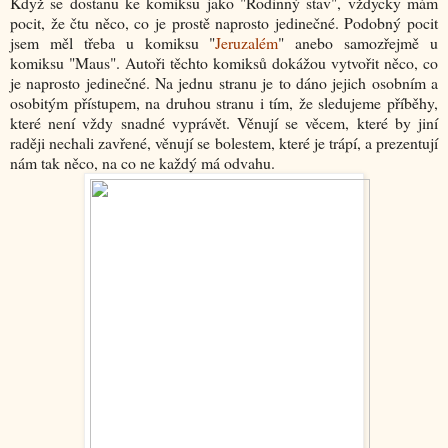
Když se dostanu ke komiksu jako "Rodinný stav", vždycky mám
pocit, že čtu něco, co je prostě naprosto jedinečné. Podobný pocit
jsem měl třeba u komiksu "
Jeruzalém
" anebo samozřejmě u
komiksu "Maus". Autoři těchto komiksů dokážou vytvořit něco, co
je naprosto jedinečné. Na jednu stranu je to dáno jejich osobním a
osobitým přístupem, na druhou stranu i tím, že sledujeme příběhy,
které není vždy snadné vyprávět. Věnují se věcem, které by jiní
raději nechali zavřené, věnují se bolestem, které je trápí, a prezentují
nám tak něco, na co ne každý má odvahu.