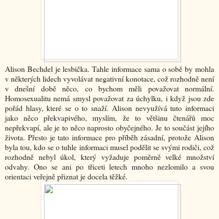
Alison Bechdel je lesbička. Tahle informace sama o sobě by mohla
v některých lidech vyvolávat negativní konotace, což rozhodně není
v dnešní době něco, co bychom měli považovat normální.
Homosexualitu nemá smysl považovat za úchylku, i když jsou zde
pořád hlasy, které se o to snaží. Alison nevyužívá tuto informaci
jako něco překvapivého, myslím, že to většinu čtenářů moc
nepřekvapí, ale je to něco naprosto obyčejného. Je to součást jejího
života. Přesto je tato informace pro příběh zásadní, protože Alison
byla tou, kdo se o tuhle informaci musel podělit se svými rodiči, což
rozhodně nebyl úkol, který vyžaduje poměrně velké množství
odvahy. Ono se ani po třiceti letech mnoho nezlomilo a svou
orientaci veřejně přiznat je docela těžké.