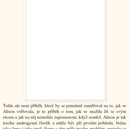
Tohle ale není příběh, který by se primárně zaměřoval na to, jak se
Alison svěřovala, je to příběh o tom, jak se snažila žít se svým
otcem a jak na něj nemohla zapomenout, když zemřel. Alison je tak
trochu androgynní člověk a může být, při prvním pohledu, brána
jako žena i jako muž. Sama s tím měla trochu problém, protože se