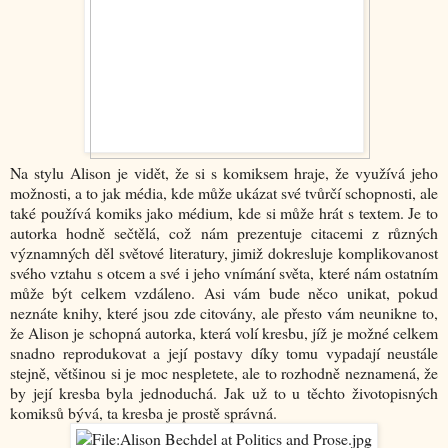
Na stylu Alison je vidět, že si s komiksem hraje, že využívá jeho
možnosti, a to jak média, kde může ukázat své tvůrčí schopnosti, ale
také používá komiks jako médium, kde si může hrát s textem. Je to
autorka hodně sečtělá, což nám prezentuje citacemi z různých
významných děl světové literatury, jimiž dokresluje komplikovanost
svého vztahu s otcem a své i jeho vnímání světa, které nám ostatním
může být celkem vzdáleno. Asi vám bude něco unikat, pokud
neznáte knihy, které jsou zde citovány, ale přesto vám neunikne to,
že Alison je schopná autorka, která volí kresbu, jíž je možné celkem
snadno reprodukovat a její postavy díky tomu vypadají neustále
stejně, většinou si je moc nespletete, ale to rozhodně neznamená, že
by její kresba byla jednoduchá. Jak už to u těchto životopisných
komiksů bývá, ta kresba je prostě správná.