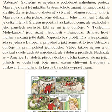
"Asterixe". Skutečně se nejedná o podobnost náhodnou, protože
Marcel je o šest let mladším bratrem tohoto známého francouzského
kreslíře. Že se jednalo o skutečně výtvarně nadanou rodinu, toho je
Marcelova kresba jednoznačně důkazem. Jeho linka není čistá, ale
je celkem tenká. Šrafuru nepoužívá za každou cenu, ale rozhodně v
jeho panelech nechybí. Líbí se mi jeho obličeje. V "Posledním
Mohykánovi" jsou různé národnosti - Francouzi, Britové, Irové,
indiáni a možná ještě další. Naprosto bez problémů z tváře poznáte,
zda se jedná o Evropana, případně z jaké země. A to jsou Uderzovy
obličeje na první pohled jednoduché. Vůbec takové nejsou a on
dokázal skvěle zachytit národnost, ale i dobu a prostředí. Nacházíte
se v Americe 18. století, příroda doslova dýchá krásou, ale na jejích
pláních se odehrávají boje mezi území chtivými Evropany a
utiskovanými indiány. Ta kresba by mohla vyprávět sama.