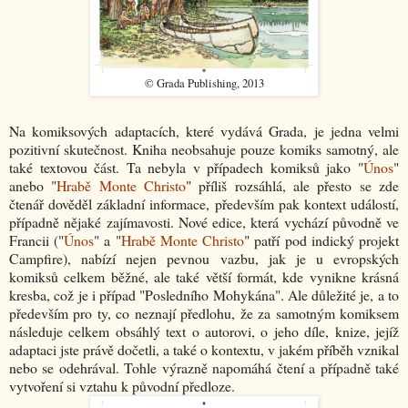
© Grada Publishing, 2013
Na komiksových adaptacích, které vydává Grada, je jedna velmi
pozitivní skutečnost. Kniha neobsahuje pouze komiks samotný, ale
také textovou část. Ta nebyla v případech komiksů jako "
Únos
"
anebo "
Hrabě Monte Christo
" příliš rozsáhlá, ale přesto se zde
čtenář dověděl základní informace, především pak kontext událostí,
případně nějaké zajímavosti. Nové edice, která vychází původně ve
Francii ("
Únos
" a "
Hrabě Monte Christo
" patří pod indický projekt
Campfire), nabízí nejen pevnou vazbu, jak je u evropských
komiksů celkem běžné, ale také větší formát, kde vynikne krásná
kresba, což je i případ "Posledního Mohykána". Ale důležité je, a to
především pro ty, co neznají předlohu, že za samotným komiksem
následuje celkem obsáhlý text o autorovi, o jeho díle, knize, jejíž
adaptaci jste právě dočetli, a také o kontextu, v jakém příběh vznikal
nebo se odehrával. Tohle výrazně napomáhá čtení a případně také
vytvoření si vztahu k původní předloze.