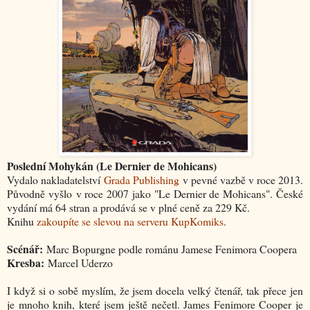
Poslední Mohykán (Le Dernier de Mohicans)
Vydalo nakladatelství
Grada Publishing
v pevné vazbě v roce 2013.
Původně vyšlo v roce 2007 jako "Le Dernier de Mohicans". České
vydání má 64 stran a prodává se v plné ceně za 229 Kč.
Knihu
zakoupíte se slevou na serveru KupKomiks
.
Scénář:
Marc Bopurgne podle románu Jamese Fenimora Coopera
Kresba:
Marcel Uderzo
I když si o sobě myslím, že jsem docela velký čtenář, tak přece jen
je mnoho knih, které jsem ještě nečetl. James Fenimore Cooper je