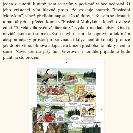
jeden z autorů, k nimž jsem se zatím v podstatě vůbec nedostal. O
jeho existenci vím hlavně proto, že existuje snímek "Poslední
Mohykán", jehož předlohu napsal. Do té doby, než jsem se dostal k
tomu, abych si přečetl komiks "Poslední Mohykán", kterého ve své
edici "Skvělá díla světové literatury" vydalo nakladatelství Grada,
neviděl jsem ani snímek. Svou chybu jsem ale napravil, a tak mám
alespoň nějaký prostor pro srovnání, i když není dokonalý, protože
jak dobře víme, filmová adaptace a knižní předloha, to nikdy není to
samé. Navíc jsem si jistý tím, že zrovna v tomhle případě to bude
platit na sto procent.