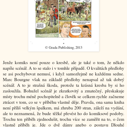
© Grada Publishing, 2013
Jenže komiks není pouze o kresbě, ale je také o tom, že někdo
napíše scénář. A to se stalo i v tomhle případě. O kvalitách předlohy
se asi pochybovat nemusí, i když samozřejmě ne každému sedne.
Marc Bourgne však na základě předlohy nenapsal až tak dobrý
scénář. A to je strašná škoda, protože ta krásná kresba by si ho
zasloužila. Bohužel scénář je zkratkovitý a zmatečný, přeskakuje
místy trochu méně pochopitelně a člověk se celkem rychle začneme
ztrácet v tom, co se v příběhu vlastně děje. Pravda, ona sama kniha
není příliš velkým špalkem, má zhruba 200 stran, záleží na vydání,
ale to neznamená, že bude těžké převést ho do komiksové podoby.
Trochu ten příběh zjednodušit, trochu více se zaměřit na to, o čem
vlastně příběh je. Jde o dvě dámy anebo o postavu Dlouhé