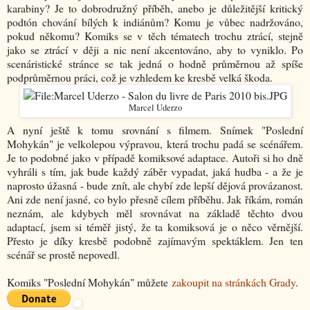
karabiny? Je to dobrodružný příběh, anebo je důležitější kritický
podtón chování bílých k indiánům? Komu je vůbec nadržováno,
pokud někomu? Komiks se v těch tématech trochu ztrácí, stejně
jako se ztrácí v ději a nic není akcentováno, aby to vyniklo. Po
scenáristické stránce se tak jedná o hodně průměrnou až spíše
podprůměrnou práci, což je vzhledem ke kresbě velká škoda.
Marcel Uderzo
A nyní ještě k tomu srovnání s filmem. Snímek "Poslední
Mohykán" je velkolepou výpravou, která trochu padá se scénářem.
Je to podobné jako v případě komiksové adaptace. Autoři si ho dně
vyhráli s tím, jak bude každý záběr vypadat, jaká hudba - a že je
naprosto úžasná - bude znít, ale chybí zde lepší dějová provázanost.
Ani zde není jasné, co bylo přesně cílem příběhu. Jak říkám, román
neznám, ale kdybych měl srovnávat na základě těchto dvou
adaptací, jsem si téměř jistý, že ta komiksová je o něco věrnější.
Přesto je díky kresbě podobně zajímavým spektáklem. Jen ten
scénář se prostě nepovedl.
Komiks "Poslední Mohykán" můžete
zakoupit na stránkách Grady
.