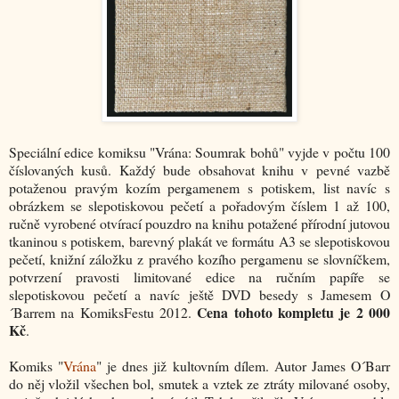
Speciální edice komiksu "Vrána: Soumrak bohů" vyjde v počtu 100
číslovaných kusů. Každý bude obsahovat knihu v pevné vazbě
potaženou pravým kozím pergamenem s potiskem, list navíc s
obrázkem se slepotiskovou pečetí a pořadovým číslem 1 až 100,
ručně vyrobené otvírací pouzdro na knihu potažené přírodní jutovou
tkaninou s potiskem, barevný plakát ve formátu A3 se slepotiskovou
pečetí, knižní záložku z pravého kozího pergamenu se slovníčkem,
potvrzení pravosti limitované edice na ručním papíře se
slepotiskovou pečetí a navíc ještě DVD besedy s Jamesem O
Cena tohoto kompletu je 2 000
´Barrem na KomiksFestu 2012.
Kč
.
Komiks "
Vrána
" je dnes již kultovním dílem. Autor James O´Barr
do něj vložil všechen bol, smutek a vztek ze ztráty milované osoby,