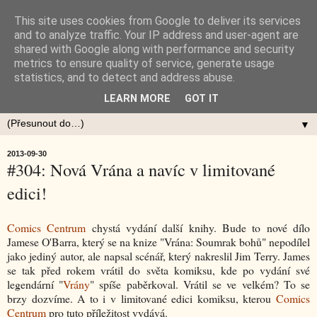
This site uses cookies from Google to deliver its services
and to analyze traffic. Your IP address and user-agent are
shared with Google along with performance and security
metrics to ensure quality of service, generate usage
statistics, and to detect and address abuse.
LEARN MORE
GOT IT
▼
2013-09-30
#304: Nová Vrána a navíc v limitované
edici!
Comics Centrum
chystá vydání další knihy. Bude to nové dílo
Jamese O'Barra, který se na knize "Vrána: Soumrak bohů" nepodílel
jako jediný autor, ale napsal scénář, který nakreslil Jim Terry. James
se tak před rokem vrátil do světa komiksu, kde po vydání své
legendární "
Vrány
" spíše paběrkoval. Vrátil se ve velkém? To se
brzy dozvíme. A to i v limitované edici komiksu, kterou
Comics
Centrum
pro tuto příležitost vydává.