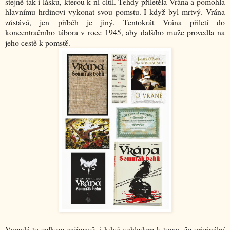
stejně tak i lásku, kterou k ní cítil. Tehdy přiletěla Vrána a pomohla
hlavnímu hrdinovi vykonat svou pomstu. I když byl mrtvý. Vrána
zůstává, jen příběh je jiný. Tentokrát Vrána přiletí do
koncentračního tábora v roce 1945, aby dalšího muže provedla na
jeho cestě k pomstě.
Vypadá to celkem zajímavě, i když vzhledem k tomu, že originální