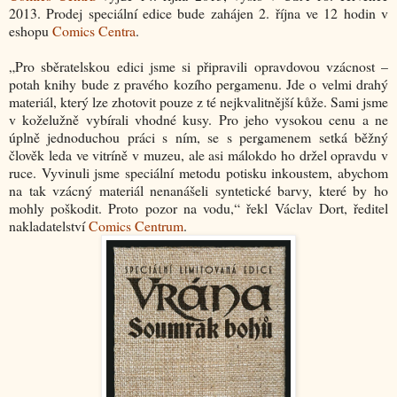
2013. Prodej speciální edice bude zahájen 2. října ve 12 hodin v
eshopu
Comics Centra
.
„Pro sběratelskou edici jsme si připravili opravdovou vzácnost –
potah knihy bude z pravého kozího pergamenu. Jde o velmi drahý
materiál, který lze zhotovit pouze z té nejkvalitnější kůže. Sami jsme
v koželužně vybírali vhodné kusy. Pro jeho vysokou cenu a ne
úplně jednoduchou práci s ním, se s pergamenem setká běžný
člověk leda ve vitríně v muzeu, ale asi málokdo ho držel opravdu v
ruce. Vyvinuli jsme speciální metodu potisku inkoustem, abychom
na tak vzácný materiál nenanášeli syntetické barvy, které by ho
mohly poškodit. Proto pozor na vodu,“ řekl Václav Dort, ředitel
nakladatelství
Comics Centrum
.