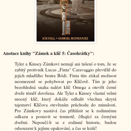
Anotace knihy "Zámek a klíč 5: Časohrátky":
Tyler a Kinsey Zámkovi nemají ani tušení o tom, že se
zabitý protivník Lucas „Finta“ Caravaggio převtělil do
jejich mladšího bratra Bódi. Finta tím získal možnost
neomezeně se pohybovat po Klíčově. Tím je jeho
bezohledná snaha nalézt klíč Omega a otevřít černé
dveře téměř dovršena. Ale Tyler a Kinsey vlastní velmi
mocný klíč, který dokáže odhalit všechna skrytá
tajemství Klíčova otevřením průchodu do minulosti.
Pro Zámkovy nastává čas přihlásit se k rodinnému
odkazu a postavit se temnotě, číhající za černými
dveřmi. Nepoučí-li se z rodinné historie, budou
odsouzeni k jejímu opakování, a čas se krátí!