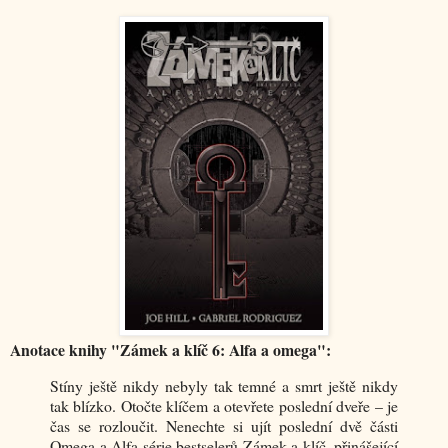
Anotace knihy "Zámek a klíč 6: Alfa a omega":
Stíny ještě nikdy nebyly tak temné a smrt ještě nikdy
tak blízko. Otočte klíčem a otevřete poslední dveře – je
čas se rozloučit. Nenechte si ujít poslední dvě části
Omega a Alfa série bestselerů Zámek a klíč, přinášející