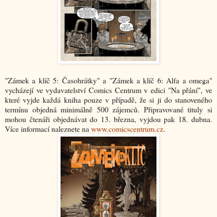
"Zámek a klíč 5: Časohrátky" a "Zámek a klíč 6: Alfa a omega"
vycházejí ve vydavatelství Comics Centrum v edici "Na přání", ve
které vyjde každá kniha pouze v případě, že si ji do stanoveného
termínu objedná minimálně 500 zájemců. Připravované tituly si
mohou čtenáři objednávat do 13. března, vyjdou pak 18. dubna.
Více informací naleznete na
www.comicscentrum.cz
.