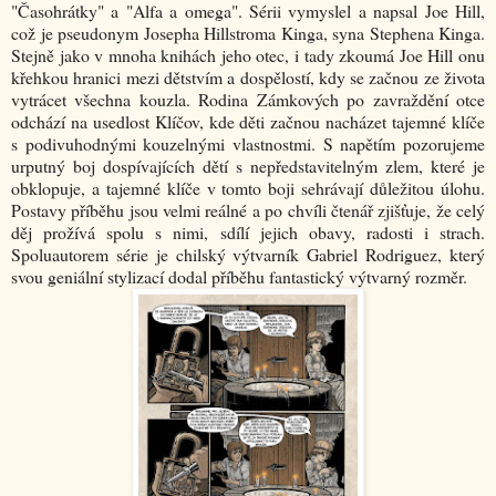
"Časohrátky" a "Alfa a omega". Sérii vymyslel a napsal Joe Hill,
což je pseudonym Josepha Hillstroma Kinga, syna Stephena Kinga.
Stejně jako v mnoha knihách jeho otec, i tady zkoumá Joe Hill onu
křehkou hranici mezi dětstvím a dospělostí, kdy se začnou ze života
vytrácet všechna kouzla. Rodina Zámkových po zavraždění otce
odchází na usedlost Klíčov, kde děti začnou nacházet tajemné klíče
s podivuhodnými kouzelnými vlastnostmi. S napětím pozorujeme
urputný boj dospívajících dětí s nepředstavitelným zlem, které je
obklopuje, a tajemné klíče v tomto boji sehrávají důležitou úlohu.
Postavy příběhu jsou velmi reálné a po chvíli čtenář zjišťuje, že celý
děj prožívá spolu s nimi, sdílí jejich obavy, radosti i strach.
Spoluautorem série je chilský výtvarník Gabriel Rodriguez, který
svou geniální stylizací dodal příběhu fantastický výtvarný rozměr.