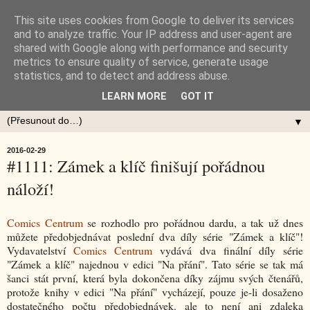
This site uses cookies from Google to deliver its services
and to analyze traffic. Your IP address and user-agent are
shared with Google along with performance and security
metrics to ensure quality of service, generate usage
statistics, and to detect and address abuse.
LEARN MORE
GOT IT
▼
2016-02-29
#1111: Zámek a klíč finišují pořádnou
náloží!
Comics Centrum
se rozhodlo pro pořádnou dardu, a tak už dnes
můžete předobjednávat poslední dva díly série "Zámek a klíč"!
Vydavatelství
Comics Centrum
vydává dva finální díly série
"Zámek a klíč" najednou v edici "Na přání". Tato série se tak má
šanci stát první, která byla dokončena díky zájmu svých čtenářů,
protože knihy v edici "Na přání" vycházejí, pouze je-li dosaženo
dostatečného počtu předobjednávek. ale to není ani zdaleka