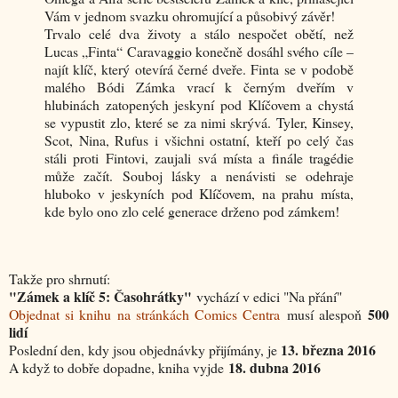
Vám v jednom svazku ohromující a působivý závěr!
Trvalo celé dva životy a stálo nespočet obětí, než
Lucas „Finta“ Caravaggio konečně dosáhl svého cíle –
najít klíč, který otevírá černé dveře. Finta se v podobě
malého Bódi Zámka vrací k černým dveřím v
hlubinách zatopených jeskyní pod Klíčovem a chystá
se vypustit zlo, které se za nimi skrývá. Tyler, Kinsey,
Scot, Nina, Rufus i všichni ostatní, kteří po celý čas
stáli proti Fintovi, zaujali svá místa a finále tragédie
může začít. Souboj lásky a nenávisti se odehraje
hluboko v jeskyních pod Klíčovem, na prahu místa,
kde bylo ono zlo celé generace drženo pod zámkem!
Takže pro shrnutí:
"Zámek a klíč 5: Časohrátky"
vychází v edici "Na přání"
500
Objednat si knihu na stránkách Comics Centra
musí alespoň
lidí
13. března 2016
Poslední den, kdy jsou objednávky přijímány, je
18. dubna 2016
A když to dobře dopadne, kniha vyjde